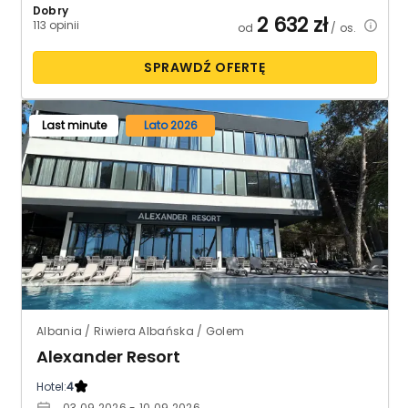
Dobry
2 632
zł
113 opinii
od
/ os.
SPRAWDŹ OFERTĘ
Last minute
Lato 2026
Albania / Riwiera Albańska / Golem
Alexander Resort
Hotel:
4
03.09.2026 - 10.09.2026