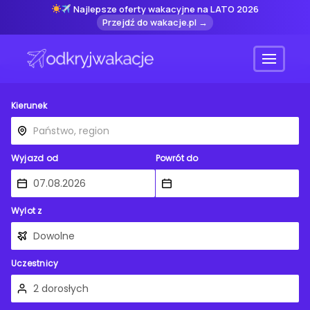
Najlepsze oferty wakacyjne na LATO 2026
Przejdź do wakacje.pl →
Menu
Kierunek
Wyjazd od
Powrót do
Wylot z
Uczestnicy