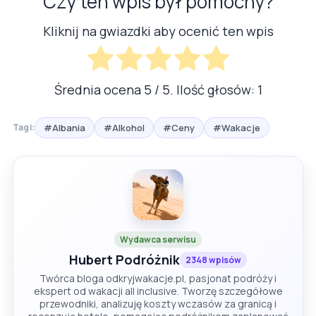
Czy ten wpis był pomocny?
Kliknij na gwiazdki aby ocenić ten wpis
Średnia ocena
5
/ 5. Ilość głosów:
1
#Albania
#Alkohol
#Ceny
#Wakacje
Tagi:
Wydawca serwisu
Hubert Podróżnik
2348 wpisów
Twórca bloga odkryjwakacje.pl, pasjonat podróży i
ekspert od wakacji all inclusive. Tworzę szczegółowe
przewodniki, analizuję koszty wczasów za granicą i