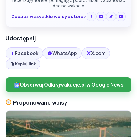
recenzuję hotele, pomagając podróżnikom zaplanować
idealne wakacje.
Zobacz wszystkie wpisy autora
Udostępnij
Facebook
WhatsApp
X.com
Kopiuj link
Obserwuj Odkryjwakacje.pl w Google News
Proponowane wpisy