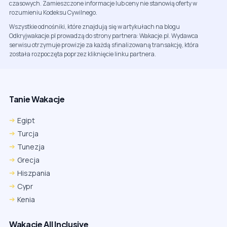
czasowych. Zamieszczone informacje lub ceny nie stanowią oferty w
rozumieniu Kodeksu Cywilnego.
Wszystkie odnośniki, które znajdują się w artykułach na blogu
Odkryjwakacje.pl prowadzą do strony partnera: Wakacje.pl. Wydawca
serwisu otrzymuje prowizje za każdą sfinalizowaną transakcję, która
została rozpoczęta poprzez kliknięcie linku partnera.
Tanie Wakacje
Egipt
Turcja
Tunezja
Grecja
Hiszpania
Cypr
Kenia
Wakacje All Inclusive