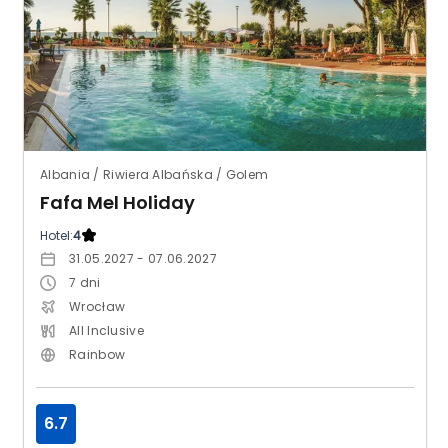
Albania / Riwiera Albańska / Golem
Fafa Mel Holiday
Hotel:
4
31.05.2027 - 07.06.2027
7
dni
Wrocław
All Inclusive
Rainbow
6.7