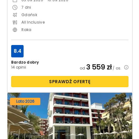
7
dni
Gdańsk
All Inclusive
Itaka
8.4
Bardzo dobry
3 559
zł
14 opinii
od
/ os.
SPRAWDŹ OFERTĘ
Lato 2026