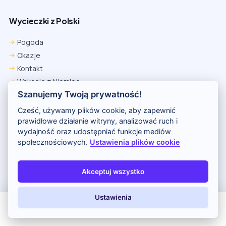
Wycieczki z Polski
Pogoda
Okazje
Kontakt
Wakacje z Niemiec
Szanujemy Twoją prywatność!
Polityka Prywatności
Wakacje w Egipcie
Cześć, używamy plików cookie, aby zapewnić
Rankingi hoteli
prawidłowe działanie witryny, analizować ruch i
wydajność oraz udostępniać funkcje mediów
społecznościowych.
Ustawienia plików cookie
Partnerem serwisu jest portal Wakacje.pl
O nas
Kontakt i reklama
Polityka prywatności
Akceptuj wszystko
Copyright (c) 2026 Odkryj Wakacje
Ustawienia
All Inclusive
Last Minute
LATO 2026
Z dziećmi