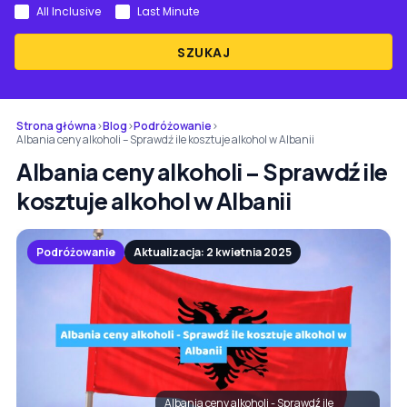
All Inclusive
Last Minute
SZUKAJ
Strona główna
›
Blog
›
Podróżowanie
›
Albania ceny alkoholi – Sprawdź ile kosztuje alkohol w Albanii
Albania ceny alkoholi – Sprawdź ile
kosztuje alkohol w Albanii
Podróżowanie
Aktualizacja: 2 kwietnia 2025
Albania ceny alkoholi - Sprawdź ile