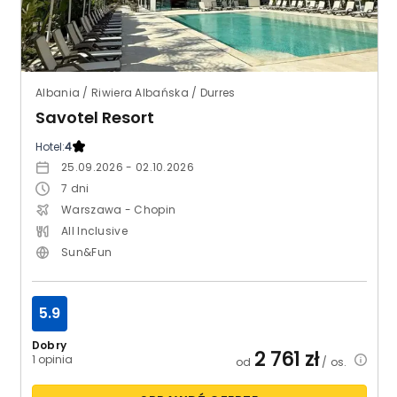
Albania / Riwiera Albańska / Durres
Savotel Resort
Hotel:
4
25.09.2026 - 02.10.2026
7
dni
Warszawa - Chopin
All Inclusive
Sun&Fun
5.9
Dobry
2 761
zł
1 opinia
od
/ os.