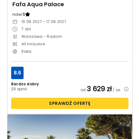
Fafa Aqua Palace
Hotel:
5
10.06.2027 - 17.06.2027
7
dni
Warszawa - Radom
All Inclusive
Itaka
8.6
Bardzo dobry
3 629
zł
29 opinii
od
/ os.
SPRAWDŹ OFERTĘ