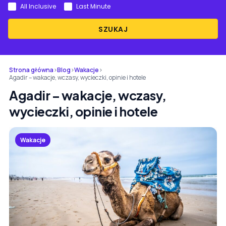
All Inclusive
Last Minute
SZUKAJ
Strona główna
›
Blog
›
Wakacje
›
Agadir – wakacje, wczasy, wycieczki, opinie i hotele
Agadir – wakacje, wczasy,
wycieczki, opinie i hotele
Wakacje