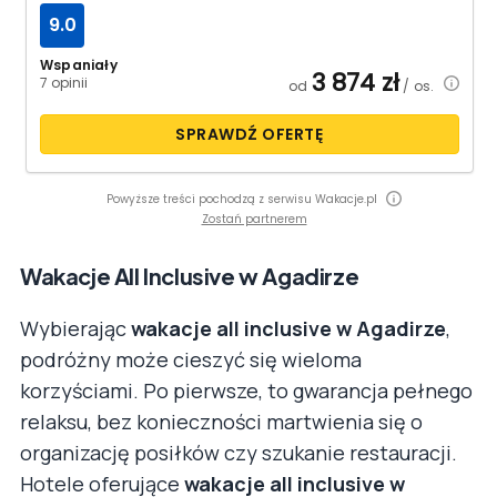
9.0
Wspaniały
3 874
zł
7 opinii
od
/ os.
SPRAWDŹ OFERTĘ
Powyższe treści pochodzą z serwisu Wakacje.pl
Zostań partnerem
Wakacje All Inclusive w Agadirze
Wybierając
wakacje all inclusive w Agadirze
,
podróżny może cieszyć się wieloma
korzyściami. Po pierwsze, to gwarancja pełnego
relaksu, bez konieczności martwienia się o
organizację posiłków czy szukanie restauracji.
Hotele oferujące
wakacje all inclusive w