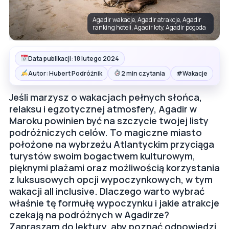
Agadir wakacje, Agadir atrakcje, Agadir
ranking hoteli, Agadir loty, Agadir pogoda
Data publikacji: 18 lutego 2024
#
Autor: Hubert Podróżnik
2 min czytania
Wakacje
Jeśli marzysz o wakacjach pełnych słońca,
relaksu i egzotycznej atmosfery, Agadir w
Maroku powinien być na szczycie twojej listy
podróżniczych celów. To magiczne miasto
położone na wybrzeżu Atlantyckim przyciąga
turystów swoim bogactwem kulturowym,
pięknymi plażami oraz możliwością korzystania
z luksusowych opcji wypoczynkowych, w tym
wakacji all inclusive. Dlaczego warto wybrać
właśnie tę formułę wypoczynku i jakie atrakcje
czekają na podróżnych w Agadirze?
Zapraszam do lektury, aby poznać odpowiedzi