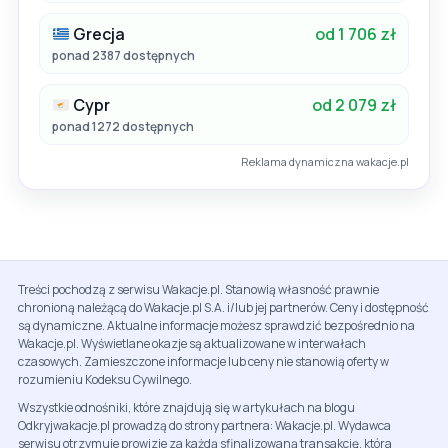
Grecja
od 1 706 zł
ponad 2387 dostępnych
Cypr
od 2 079 zł
ponad 1272 dostępnych
Reklama dynamiczna wakacje.pl
Treści pochodzą z serwisu Wakacje.pl. Stanowią własność prawnie
chronioną należącą do Wakacje.pl S.A. i/lub jej partnerów. Ceny i dostępność
są dynamiczne. Aktualne informacje możesz sprawdzić bezpośrednio na
Wakacje.pl. Wyświetlane okazje są aktualizowane w interwałach
czasowych. Zamieszczone informacje lub ceny nie stanowią oferty w
rozumieniu Kodeksu Cywilnego.
Wszystkie odnośniki, które znajdują się w artykułach na blogu
Odkryjwakacje.pl prowadzą do strony partnera: Wakacje.pl. Wydawca
serwisu otrzymuje prowizje za każdą sfinalizowaną transakcję, która