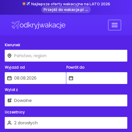
Najlepsze oferty wakacyjne na LATO 2026
Przejdź do wakacje.pl →
Menu
Kierunek
Wyjazd od
Powrót do
Wylot z
Uczestnicy