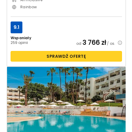
Rainbow
9.1
Wspaniały
3 766
zł
259 opinii
od
/ os.
SPRAWDŹ OFERTĘ