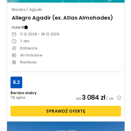
Maroko / Agadir
Allegro Agadir (ex. Atlas Almohades)
Hotel:
4
11.12.2026 - 18.12.2026
7
dni
Katowice
All Inclusive
Rainbow
8.2
Bardzo dobry
3 084
zł
78 opinii
od
/ os.
SPRAWDŹ OFERTĘ