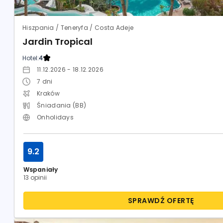
Hiszpania / Teneryfa / Costa Adeje
Jardin Tropical
Hotel:
4
11.12.2026 - 18.12.2026
7
dni
Kraków
Śniadania (BB)
Onholidays
9.2
Wspaniały
13 opinii
SPRAWDŹ OFERTĘ