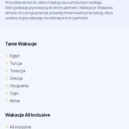
Wszystkie odnośniki, które znajdują się w artykułach na blogu
Odkryjwakacje.pl prowadzą do strony partnera: Wakacje.pl. Wydawca
serwisu otrzymuje prowizje za każdą sfinalizowaną transakcję, która
została rozpoczęta poprzez kliknięcie linku partnera.
Tanie Wakacje
Egipt
Turcja
Tunezja
Grecja
Hiszpania
Cypr
Kenia
Wakacje All Inclusive
All Inclusive