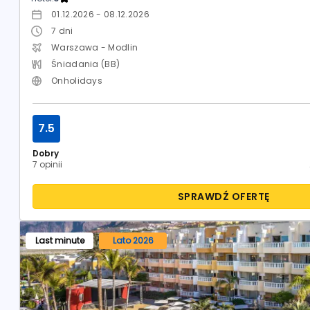
01.12.2026 - 08.12.2026
7
dni
Warszawa - Modlin
Śniadania (BB)
Onholidays
7.5
Dobry
7 opinii
SPRAWDŹ OFERTĘ
Last minute
Lato 2026