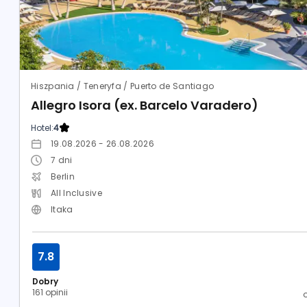
Hiszpania / Teneryfa / Puerto de Santiago
Allegro Isora (ex. Barcelo Varadero)
Hotel:
4
19.08.2026 - 26.08.2026
7
dni
Berlin
All Inclusive
Itaka
7.8
Dobry
161 opinii