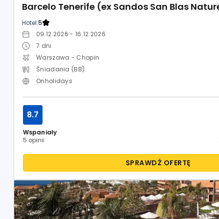
Barcelo Tenerife (ex Sandos San Blas Nature
Hotel:
5
09.12.2026 - 16.12.2026
7
dni
Warszawa - Chopin
Śniadania (BB)
Onholidays
8.7
Wspaniały
5 opinii
SPRAWDŹ OFERTĘ