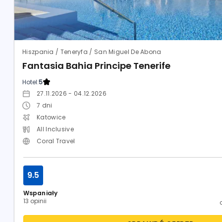
Hiszpania / Teneryfa / San Miguel De Abona
Fantasia Bahia Principe Tenerife
Hotel:
5
27.11.2026 - 04.12.2026
7
dni
Katowice
All Inclusive
Coral Travel
9.5
Wspaniały
13 opinii