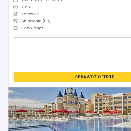
7
dni
Katowice
Śniadania (BB)
Onholidays
SPRAWDŹ OFERTĘ