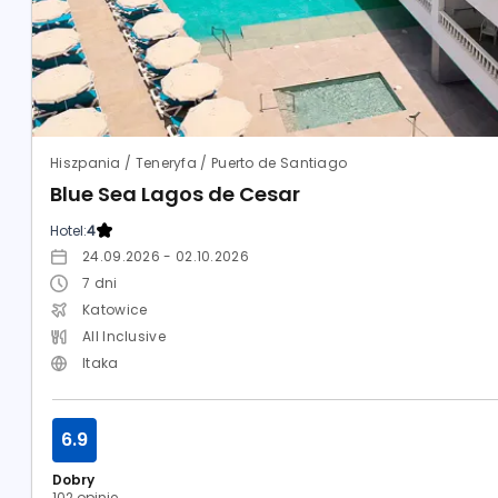
Hiszpania / Teneryfa / Puerto de Santiago
Blue Sea Lagos de Cesar
Hotel:
4
24.09.2026 - 02.10.2026
7
dni
Katowice
All Inclusive
Itaka
6.9
Dobry
102 opinie