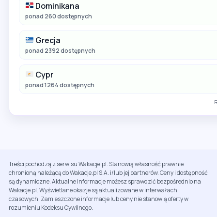
Dominikana
ponad 260 dostępnych
Grecja
ponad 2392 dostępnych
Cypr
ponad 1264 dostępnych
R
Treści pochodzą z serwisu Wakacje.pl. Stanowią własność prawnie
chronioną należącą do Wakacje.pl S.A. i/lub jej partnerów. Ceny i dostępność
są dynamiczne. Aktualne informacje możesz sprawdzić bezpośrednio na
Wakacje.pl. Wyświetlane okazje są aktualizowane w interwałach
czasowych. Zamieszczone informacje lub ceny nie stanowią oferty w
rozumieniu Kodeksu Cywilnego.