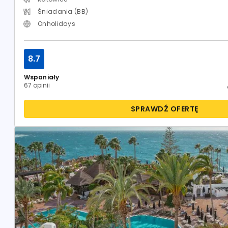
Śniadania (BB)
Onholidays
8.7
Wspaniały
67 opinii
SPRAWDŹ OFERTĘ