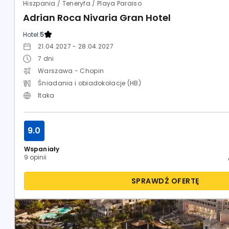
Hiszpania / Teneryfa / Playa Paraiso
Adrian Roca Nivaria Gran Hotel
Hotel:
5
21.04.2027 - 28.04.2027
7
dni
Warszawa - Chopin
Śniadania i obiadokolacje (HB)
Itaka
9.0
Wspaniały
9 opinii
SPRAWDŹ OFERTĘ