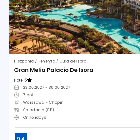
Hiszpania / Teneryfa / Guia de Isora
Gran Melia Palacio De Isora
Hotel:
5
23.06.2027 - 30.06.2027
7
dni
Warszawa - Chopin
Śniadania (BB)
Onholidays
9.4