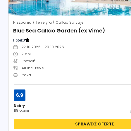
Hiszpania / Teneryfa / Callao Salvaje
Blue Sea Callao Garden (ex Vime)
Hotel:
3
22.10.2026 - 29.10.2026
7
dni
Poznań
All Inclusive
Itaka
6.9
Dobry
118 opinii
SPRAWDŹ OFERTĘ