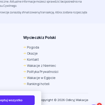
namiczne. Aktualne informacje możesz sprawdzić bezpośrednio na
su Cywilnego.
rowizje za każdą sfinalizowaną transakcję, która została rozpoczęta
Wycieczki z Polski
Chrome
Safari iOS
Safari macOS
Pogoda
Edge
Firefox
Inna
Okazje
Ustawienia → Prywatność i bezpieczeństwo → Pliki
Kontakt
cookie innych firm → ustaw „Zezwalaj”.
Na czas rezerwacji nie blokuj cookies i śledzenia dla tej
Wakacje z Niemiec
witryny.
Polityka Prywatności
Na czas rezerwacji nie korzystaj z trybu incognito.
Wakacje w Egipcie
Rankingi hoteli
Copyright (c) 2026 Odkryj Wakacje
eptuj wszystko