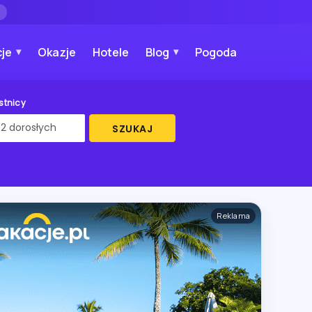
→
je
Okazje
Hotele
Blog
Pogoda
stnicy
SZUKAJ
Reklama