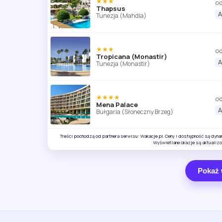
★★★
od
Thapsus
A
Tunezja (Mahdia)
★★★
od
Tropicana (Monastir)
A
Tunezja (Monastir)
★★★★
od
Mena Palace
A
Bułgaria (Słoneczny Brzeg)
Treści pochodzą od partnera serwisu: Wakacje.pl. Ceny i dostępność są dyn
Wyświetlane okazje są aktualiz
Pokaż 