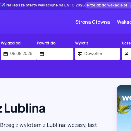
Najlepsze oferty wakacyjne na LATO 2026
Przejdź do wakacje.pl 
Strona Główna
Wakac
Wyjazd od
Powrót do
Wylot z
Ucze
 Lublina
 Brzeg z wylotem z Lublina: wczasy, last