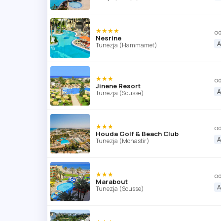
★★★★
od
Nesrine
A
Tunezja (Hammamet)
★★★
od
Jinene Resort
A
Tunezja (Sousse)
★★★
od
Houda Golf & Beach Club
A
Tunezja (Monastir)
★★★
od
Marabout
A
Tunezja (Sousse)