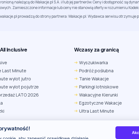
ronioną należącą do Wakacje.pl S.A. i/lub jej partnerów. Ceny i dostępność są dy
sowych. Zamieszczone informacje lub ceny nie stanowią oferty w rozumieniu Kodek
jwakacje.pl prowadzą do strony partnera: Wakacje.pl. Wydawca serwisu otrzymuje p
ll Inclusive
Wczasy za granicą
sive
Wyszukiwarka
 Last Minute
Podróż poślubna
nute wylot jutro
Tanie Wakacje
nute wylot pojutrze
Parkingi lotniskowe
przedaż LATO 2026
Wakacyjne Kierunki
ka
Egzotyczne Wakacje
ki
Ultra Last Minute
prywatność!
Akc
 nas
Kontakt i reklama
Polityka prywatności
 cookie, aby zapewnić prawidłowe działanie