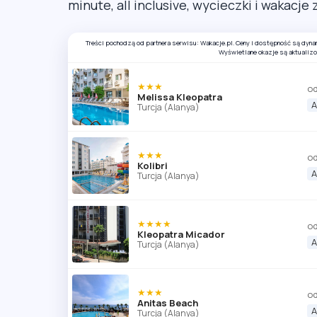
minute, all inclusive, wycieczki i wakacje 
Treści pochodzą od partnera serwisu: Wakacje.pl. Ceny i dostępność są dyn
Wyświetlane okazje są aktualiz
★★★
od
Melissa Kleopatra
A
Turcja (Alanya)
★★★
od
Kolibri
A
Turcja (Alanya)
★★★★
od
Kleopatra Micador
A
Turcja (Alanya)
★★★
od
Anitas Beach
A
Turcja (Alanya)