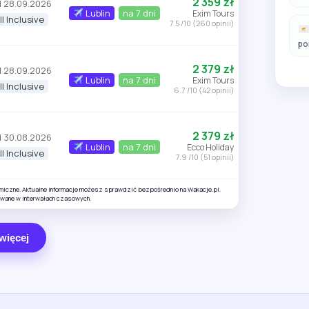
2 359 zł
 28.09.2026
Lublin
na 7 dni
Exim Tours
ll Inclusive
7.5 /10 (260 opinii)
po
2 379 zł
 28.09.2026
Lublin
na 7 dni
Exim Tours
ll Inclusive
6.7 /10 (42 opinii)
2 379 zł
 30.08.2026
Lublin
na 7 dni
Ecco Holiday
ll Inclusive
7.9 /10 (51 opinii)
amiczne. Aktualne informacje możesz sprawdzić bezpośrednio na Wakacje.pl.
owane w interwałach czasowych.
więcej