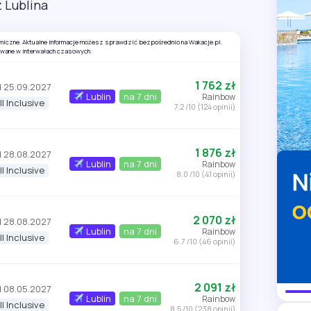
z Lublina
amiczne. Aktualne informacje możesz sprawdzić bezpośrednio na Wakacje.pl.
owane w interwałach czasowych.
1 762 zł
 25.09.2027
Lublin
na 7 dni
Rainbow
ll Inclusive
7.2 /10 (124 opinii)
1 876 zł
 28.08.2027
Lublin
na 7 dni
Rainbow
ll Inclusive
8.0 /10 (41 opinii)
2 070 zł
 28.08.2027
Lublin
na 7 dni
Rainbow
ll Inclusive
6.7 /10 (46 opinii)
2 091 zł
 08.05.2027
Lublin
na 7 dni
Rainbow
ll Inclusive
8.5 /10 (238 opinii)