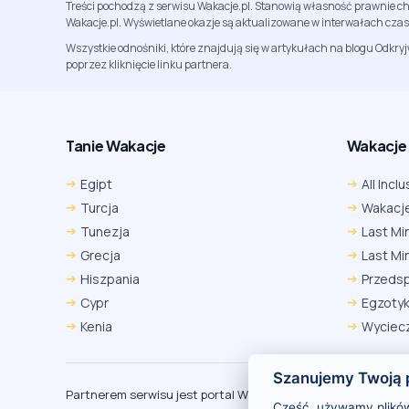
Treści pochodzą z serwisu Wakacje.pl. Stanowią własność prawnie ch
Wakacje.pl. Wyświetlane okazje są aktualizowane w interwałach cza
Wszystkie odnośniki, które znajdują się w artykułach na blogu Odkry
poprzez kliknięcie linku partnera.
Tanie Wakacje
Wakacje A
Egipt
All Inclu
Turcja
Wakacje
Tunezja
Last Mi
Grecja
Last Mi
Hiszpania
Przeds
Cypr
Egzoty
Kenia
Wyciecz
Szanujemy Twoją 
Partnerem serwisu jest portal Wakacje.pl
O
Cześć, używamy plików