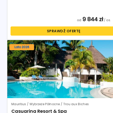
9 844
zł
od
/ os.
SPRAWDŹ OFERTĘ
Lato 2026
Mauritius / Wybrzeże Północne / Trou aux Biches
Casuarina Resort & Spa