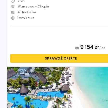
7
dni
Warszawa - Chopin
All Inclusive
Exim Tours
9 154
zł
od
/ os.
SPRAWDŹ OFERTĘ