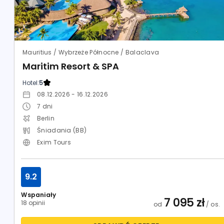
Mauritius / Wybrzeże Północne / Balaclava
Maritim Resort & SPA
Hotel:
5
08.12.2026 - 16.12.2026
7
dni
Berlin
Śniadania (BB)
Exim Tours
9.2
Wspaniały
7 095
zł
18 opinii
od
/ os.