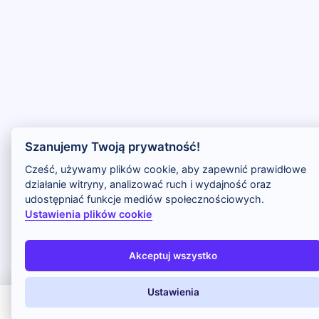
Chrome
Safari iOS
Safari macOS
Edge
Firefox
Inna
Ustawienia → Prywatność i bezpieczeństwo → Pliki cookie innych firm →
ustaw „Zezwalaj”.
Na czas rezerwacji nie blokuj cookies i śledzenia dla tej witryny.
Na czas rezerwacji nie korzystaj z trybu incognito.
Szanujemy Twoją prywatność!
Cześć, używamy plików cookie, aby zapewnić prawidłowe
działanie witryny, analizować ruch i wydajność oraz
udostępniać funkcje mediów społecznościowych.
Ustawienia plików cookie
Akceptuj wszystko
Ustawienia
All Inclusive
Last Minute
LATO 2026
Z dziećmi