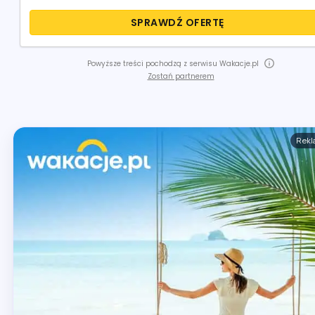
SPRAWDŹ OFERTĘ
Powyższe treści pochodzą z serwisu Wakacje.pl
Zostań partnerem
Rek