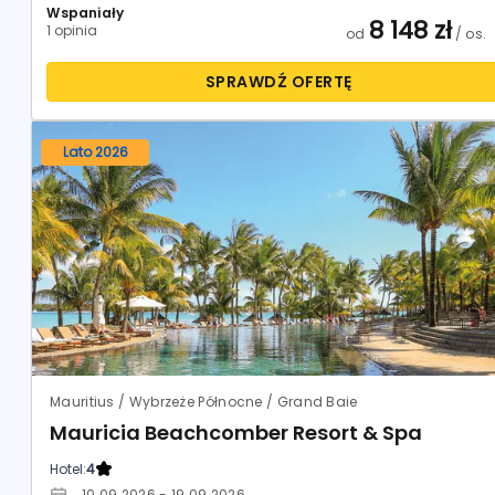
Wspaniały
8 148
zł
1 opinia
od
/ os.
SPRAWDŹ OFERTĘ
Lato 2026
Mauritius / Wybrzeże Północne / Grand Baie
Mauricia Beachcomber Resort & Spa
Hotel:
4
10.09.2026 - 19.09.2026