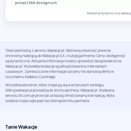
ponad 1266 dostępnych
Reklama dynamiczna wakacje
Treści pochodzą z serwisu Wakacje.pl. Stanowią własność prawnie
chronioną należącą do Wakacje.pl S.A. i/lub jej partnerów. Ceny i dostępność
są dynamiczne. Aktualne informacje możesz sprawdzić bezpośrednio na
Wakacje.pl. Wyświetlane okazje są aktualizowane w interwałach
czasowych. Zamieszczone informacje lub ceny nie stanowią oferty w
rozumieniu Kodeksu Cywilnego.
Wszystkie odnośniki, które znajdują się w artykułach na blogu
Odkryjwakacje.pl prowadzą do strony partnera: Wakacje.pl. Wydawca
serwisu otrzymuje prowizje za każdą sfinalizowaną transakcję, która
została rozpoczęta poprzez kliknięcie linku partnera.
Tanie Wakacje