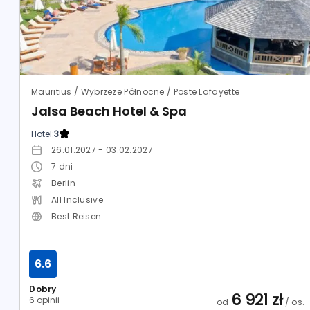
Mauritius / Wybrzeże Północne / Poste Lafayette
Jalsa Beach Hotel & Spa
Hotel:
3
26.01.2027 - 03.02.2027
7
dni
Berlin
All Inclusive
Best Reisen
6.6
Dobry
6 921
zł
6 opinii
od
/ os.