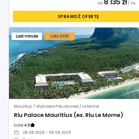
8 135
zł
od
/ os.
SPRAWDŹ OFERTĘ
Last minute
Lato 2026
Mauritius / Wybrzeże Południowe / Le Morne
Riu Palace Mauritius (ex. Riu Le Morne)
Hotel:
4.5
28.08.2026 - 06.09.2026