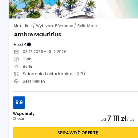
Mauritius / Wybrzeże Północne / Belle Mare
Ambre Mauritius
Hotel:
4
08.12.2026 - 16.12.2026
7
dni
Berlin
Śniadania i obiadokolacje (HB)
Best Reisen
8.9
Wspaniały
7 111
zł
12 opinii
od
/ os.
SPRAWDŹ OFERTĘ