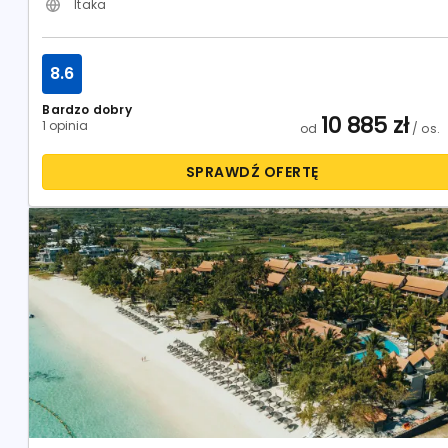
Itaka
8.6
Bardzo dobry
10 885
zł
1 opinia
od
/ os.
SPRAWDŹ OFERTĘ