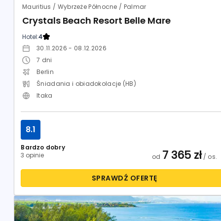
Mauritius / Wybrzeże Północne / Palmar
Crystals Beach Resort Belle Mare
Hotel:
4
30.11.2026 - 08.12.2026
7
dni
Berlin
Śniadania i obiadokolacje (HB)
Itaka
8.1
Bardzo dobry
7 365
zł
3 opinie
od
/ os.
SPRAWDŹ OFERTĘ