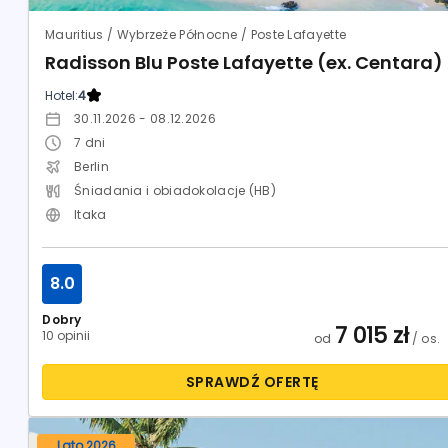
Mauritius / Wybrzeże Północne / Poste Lafayette
Radisson Blu Poste Lafayette (ex. Centara)
Hotel:
4
30.11.2026 - 08.12.2026
7
dni
Berlin
Śniadania i obiadokolacje (HB)
Itaka
8.0
Dobry
7 015
zł
10 opinii
od
/ os.
SPRAWDŹ OFERTĘ
Lato 2026