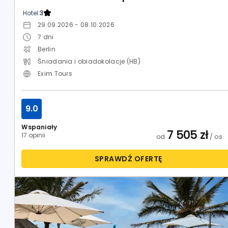
Hotel:
3
29.09.2026 - 08.10.2026
7
dni
Berlin
Śniadania i obiadokolacje (HB)
Exim Tours
9.0
Wspaniały
7 505
zł
17 opinii
od
/ os.
SPRAWDŹ OFERTĘ