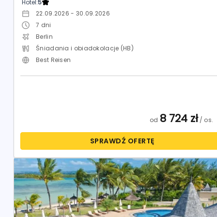
Hotel:
5
22.09.2026 - 30.09.2026
7
dni
Berlin
Śniadania i obiadokolacje (HB)
Best Reisen
8 724
zł
od
/ os.
SPRAWDŹ OFERTĘ