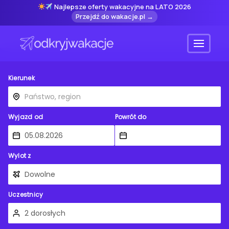
Najlepsze oferty wakacyjne na LATO 2026
Przejdź do wakacje.pl →
Menu
Kierunek
Wyjazd od
Powrót do
Wylot z
Uczestnicy