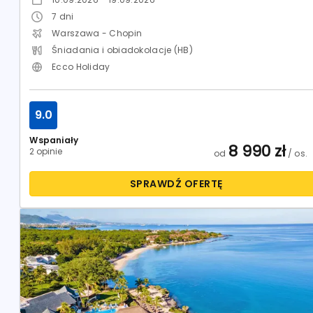
7
dni
Warszawa - Chopin
Śniadania i obiadokolacje (HB)
Ecco Holiday
9.0
Wspaniały
8 990
zł
2 opinie
od
/ os.
SPRAWDŹ OFERTĘ