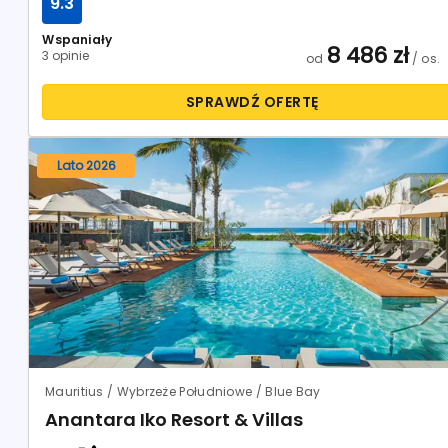
9.3
Wspaniały
8 486
zł
3 opinie
od
/ os.
SPRAWDŹ OFERTĘ
Lato 2026
Mauritius / Wybrzeże Południowe / Blue Bay
Anantara Iko Resort & Villas