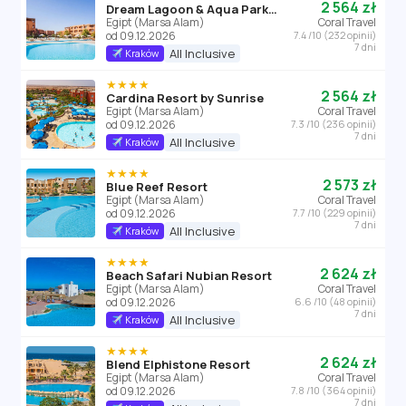
2 564 zł
Dream Lagoon & Aqua Park Resort (ex. Floriana Dream Lagoon)
Egipt (Marsa Alam)
Coral Travel
od 09.12.2026
7.4 /10 (232 opinii)
7 dni
All Inclusive
Kraków
★★★★
2 564 zł
Cardina Resort by Sunrise
Egipt (Marsa Alam)
Coral Travel
od 09.12.2026
7.3 /10 (236 opinii)
7 dni
All Inclusive
Kraków
★★★★
2 573 zł
Blue Reef Resort
Egipt (Marsa Alam)
Coral Travel
od 09.12.2026
7.7 /10 (229 opinii)
7 dni
All Inclusive
Kraków
★★★★
2 624 zł
Beach Safari Nubian Resort
Egipt (Marsa Alam)
Coral Travel
od 09.12.2026
6.6 /10 (48 opinii)
7 dni
All Inclusive
Kraków
★★★★
2 624 zł
Blend Elphistone Resort
Egipt (Marsa Alam)
Coral Travel
od 09.12.2026
7.8 /10 (364 opinii)
7 dni