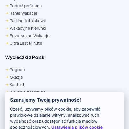
Podróż poślubna
Tanie Wakacje
Parkingi lotniskowe
Wakacyjne Kierunki
Egzotyczne Wakacje
Ultra Last Minute
Wycieczki z Polski
Chrome
Safari iOS
Safari macOS
Edge
Pogoda
Firefox
Inna
Okazje
Ustawienia → Prywatność i bezpieczeństwo → Pliki cookie innych
Kontakt
firm → ustaw „Zezwalaj”.
Na czas rezerwacji nie blokuj cookies i śledzenia dla tej witryny.
Wakacje z Niemiec
Na czas rezerwacji nie korzystaj z trybu incognito.
Polityka Prywatności
Szanujemy Twoją prywatność!
Wakacje w Egipcie
Cześć, używamy plików cookie, aby zapewnić
Rankingi hoteli
prawidłowe działanie witryny, analizować ruch i
wydajność oraz udostępniać funkcje mediów
społecznościowych.
Ustawienia plików cookie