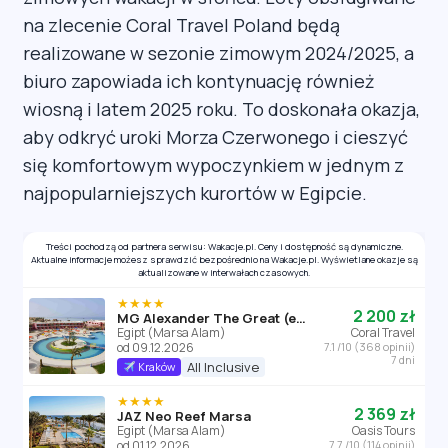
na zlecenie Coral Travel Poland będą
realizowane w sezonie zimowym 2024/2025, a
biuro zapowiada ich kontynuację również
wiosną i latem 2025 roku. To doskonała okazja,
aby odkryć uroki Morza Czerwonego i cieszyć
się komfortowym wypoczynkiem w jednym z
najpopularniejszych kurortów w Egipcie.
Treści pochodzą od partnera serwisu: Wakacje.pl. Ceny i dostępność są dynamiczne.
Aktualne informacje możesz sprawdzić bezpośrednio na Wakacje.pl. Wyświetlane okazje są
aktualizowane w interwałach czasowych.
★★★★
2 200 zł
MG Alexander The Great (ex. Dessole Alexander the Great)
Egipt (Marsa Alam)
Coral Travel
od 09.12.2026
7.1 /10 (368 opinii)
7 dni
All Inclusive
Kraków
★★★★
2 369 zł
JAZ Neo Reef Marsa
Egipt (Marsa Alam)
Oasis Tours
od 01.12.2026
7.7 /10 (114 opinii)