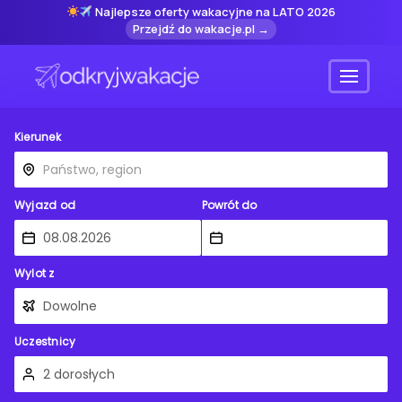
Najlepsze oferty wakacyjne na LATO 2026
Przejdź do wakacje.pl →
Menu
Kierunek
Wyjazd od
Powrót do
Wylot z
Uczestnicy