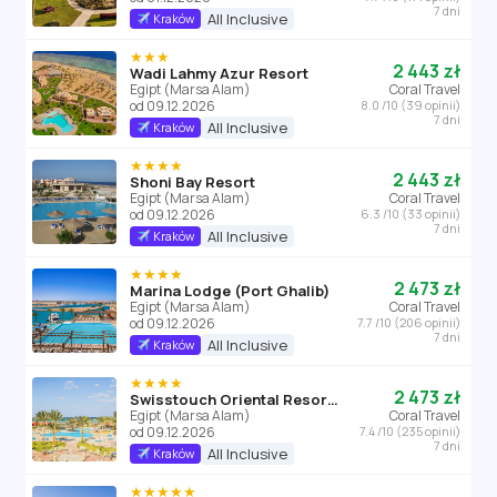
7 dni
All Inclusive
Kraków
★★★
2 443 zł
Wadi Lahmy Azur Resort
Egipt (Marsa Alam)
Coral Travel
od 09.12.2026
8.0 /10 (39 opinii)
7 dni
All Inclusive
Kraków
★★★★
2 443 zł
Shoni Bay Resort
Egipt (Marsa Alam)
Coral Travel
od 09.12.2026
6.3 /10 (33 opinii)
7 dni
All Inclusive
Kraków
★★★★
2 473 zł
Marina Lodge (Port Ghalib)
Egipt (Marsa Alam)
Coral Travel
od 09.12.2026
7.7 /10 (206 opinii)
7 dni
All Inclusive
Kraków
★★★★
2 473 zł
Swisstouch Oriental Resort (ex. Hotelux Oriental Coast)
Egipt (Marsa Alam)
Coral Travel
od 09.12.2026
7.4 /10 (235 opinii)
7 dni
All Inclusive
Kraków
★★★★★