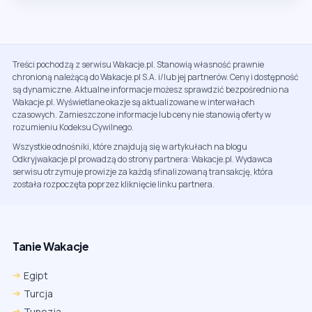
Treści pochodzą z serwisu Wakacje.pl. Stanowią własność prawnie
chronioną należącą do Wakacje.pl S.A. i/lub jej partnerów. Ceny i dostępność
są dynamiczne. Aktualne informacje możesz sprawdzić bezpośrednio na
Wakacje.pl. Wyświetlane okazje są aktualizowane w interwałach
czasowych. Zamieszczone informacje lub ceny nie stanowią oferty w
rozumieniu Kodeksu Cywilnego.
Wszystkie odnośniki, które znajdują się w artykułach na blogu
Odkryjwakacje.pl prowadzą do strony partnera: Wakacje.pl. Wydawca
serwisu otrzymuje prowizje za każdą sfinalizowaną transakcję, która
została rozpoczęta poprzez kliknięcie linku partnera.
Tanie Wakacje
Egipt
Turcja
Tunezja