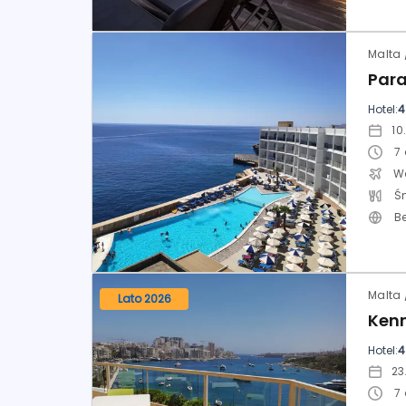
Hotel:
4
7
Ś
B
Lato 2026
Ken
Hotel:
4
7