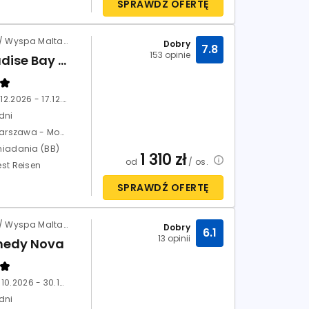
SPRAWDŹ OFERTĘ
Malta / Wyspa Malta / Cirkewwa
Dobry
7.8
153 opinie
Paradise Bay Resort
10.12.2026 - 17.12.2026
dni
Warszawa - Modlin
niadania (BB)
1 310
zł
od
/ os.
est Reisen
SPRAWDŹ OFERTĘ
Malta / Wyspa Malta / Sliema
Dobry
6.1
13 opinii
nedy Nova
23.10.2026 - 30.10.2026
dni