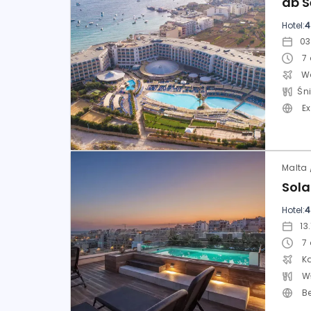
Hotel:
4
7
E
Hotel:
4
7
K
W
B