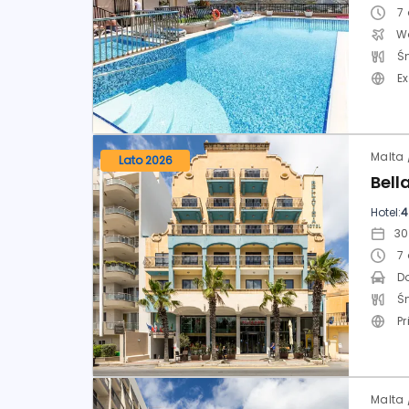
7
Ś
E
Lato 2026
Hotel:
4
7
D
Ś
P