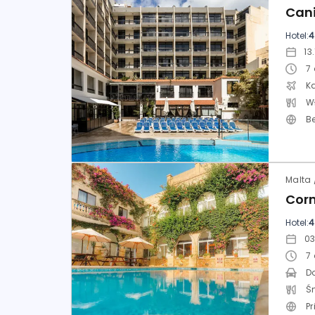
Cani
Hotel:
4
7
K
W
B
Malta 
Cor
Hotel:
4
7
D
Ś
P