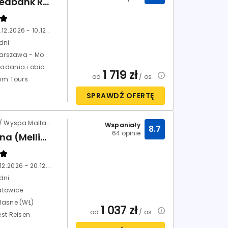
db Seabank Resort & Spa (ex RIU Seabank)
03.12.2026 - 10.12.2026
dni
Warszawa - Modlin
Śniadania i obiadokolacje (HB)
1 719
zł
od
/ os.
xim Tours
SPRAWDŹ OFERTĘ
Malta / Wyspa Malta / Mellieha
Wspaniały
8.7
64 opinie
Solana (Mellieha)
13.12.2026 - 20.12.2026
dni
atowice
łasne (WŁ)
1 037
zł
od
/ os.
est Reisen