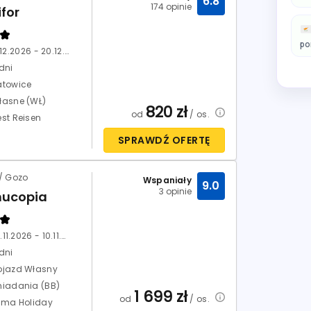
6.8
174 opinie
for
po
13.12.2026 - 20.12.2026
dni
atowice
łasne (WŁ)
820
zł
od
/ os.
est Reisen
SPRAWDŹ OFERTĘ
/ Gozo
Wspaniały
9.0
3 opinie
nucopia
03.11.2026 - 10.11.2026
dni
ojazd Własny
niadania (BB)
1 699
zł
od
/ os.
rima Holiday