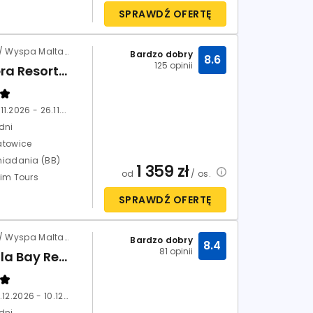
SPRAWDŹ OFERTĘ
Malta / Wyspa Malta / Mellieha
Bardzo dobry
8.6
125 opinii
Riviera Resort & Spa (Mellieha)
19.11.2026 - 26.11.2026
dni
atowice
niadania (BB)
1 359
zł
od
/ os.
xim Tours
SPRAWDŹ OFERTĘ
Malta / Wyspa Malta / Ramla Bay
Bardzo dobry
8.4
81 opinii
Ramla Bay Resort
03.12.2026 - 10.12.2026
dni