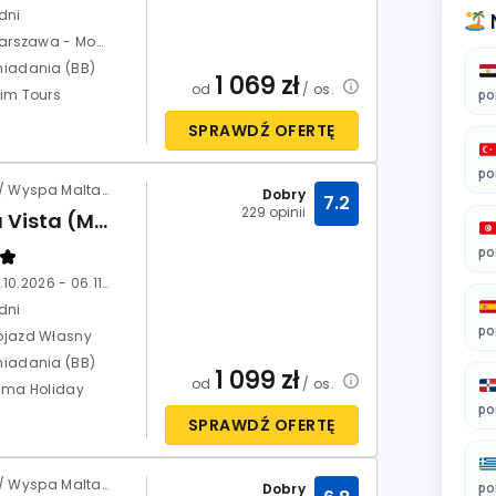
dni
Warszawa - Modlin
niadania (BB)
1 069
zł
od
/ os.
xim Tours
po
SPRAWDŹ OFERTĘ
po
Malta / Wyspa Malta / Bugibba
Dobry
7.2
229 opinii
Bella Vista (Malta)
po
30.10.2026 - 06.11.2026
dni
po
ojazd Własny
niadania (BB)
1 099
zł
od
/ os.
rima Holiday
po
SPRAWDŹ OFERTĘ
Malta / Wyspa Malta / St. Paul's Bay
po
Dobry