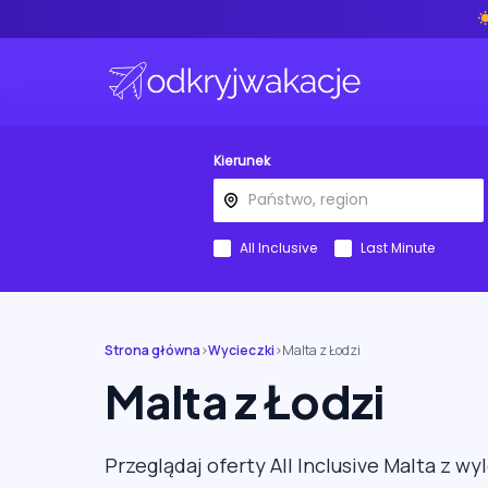
Kierunek
All Inclusive
Last Minute
Strona główna
›
Wycieczki
›
Malta z Łodzi
Malta z Łodzi
Przeglądaj oferty All Inclusive Malta z wy