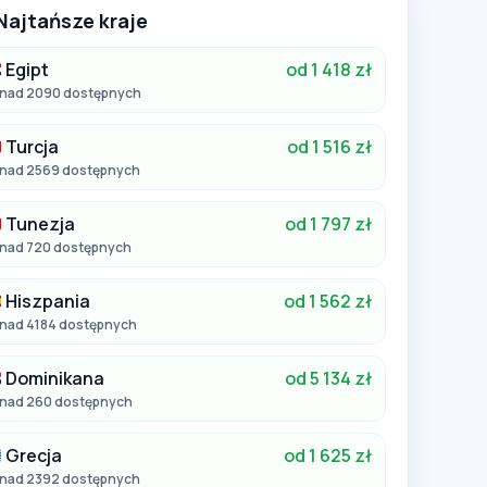
Najtańsze kraje
Egipt
od 1 418 zł
nad 2090 dostępnych
Turcja
od 1 516 zł
nad 2569 dostępnych
Tunezja
od 1 797 zł
nad 720 dostępnych
Hiszpania
od 1 562 zł
nad 4184 dostępnych
Dominikana
od 5 134 zł
nad 260 dostępnych
Grecja
od 1 625 zł
nad 2392 dostępnych