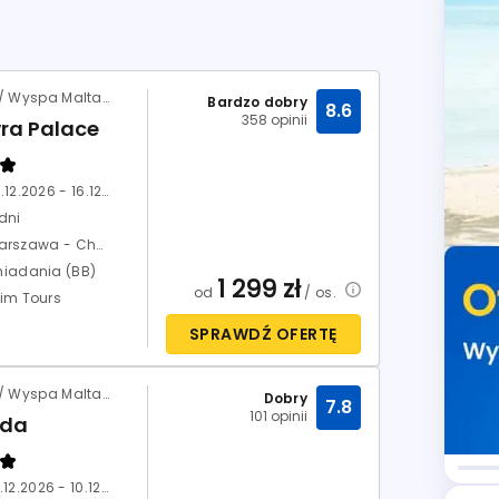
Malta / Wyspa Malta / Bugibba
Bardzo dobry
8.6
358 opinii
ra Palace
09.12.2026 - 16.12.2026
dni
Warszawa - Chopin
niadania (BB)
1 299
zł
od
/ os.
xim Tours
SPRAWDŹ OFERTĘ
Malta / Wyspa Malta / St. Paul's Bay
Dobry
7.8
101 opinii
eda
03.12.2026 - 10.12.2026