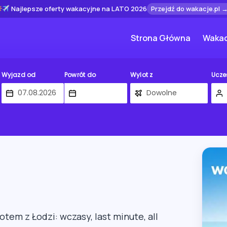
Najlepsze oferty wakacyjne na LATO 2026
Przejdź do wakacje.pl 
Strona Główna
Wakac
Wyjazd od
Powrót do
Wylot z
Ucze
lotem z Łodzi: wczasy, last minute, all