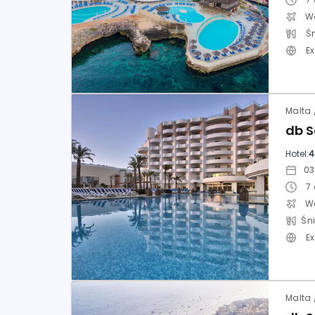
Ś
E
Hotel:
4
7
E