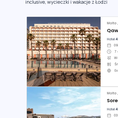
inclusive, wycieczki i wakacje z Łodzi
Qaw
Hotel:
4
7
Ś
E
Sor
Hotel:
4