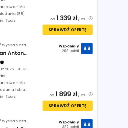
Warszawa - Modlin
niadania (BB)
1 339
zł
od
/ os.
xim Tours
SPRAWDŹ OFERTĘ
Malta / Wyspa Malta / St. Paul's Bay
Wspaniały
8.8
298 opinii
db San Antonio & Spa (St. Paul's Bay)
03.12.2026 - 10.12.2026
dni
Warszawa - Modlin
Śniadania i obiadokolacje (HB)
1 899
zł
od
/ os.
xim Tours
SPRAWDŹ OFERTĘ
Malta / Wyspa Malta / Mellieha
Wspaniały
8.9
387 opinii