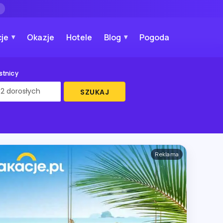
→
je
Okazje
Hotele
Blog
Pogoda
stnicy
SZUKAJ
Reklama