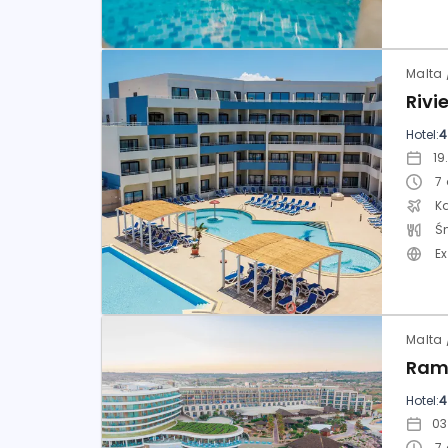
Hotel:
4
7
K
Ś
E
Hotel:
4
7