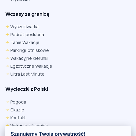
Wczasy za granicą
Wyszukiwarka
Podróż poślubna
Tanie Wakacje
Parkingi lotniskowe
Wakacyjne Kierunki
Egzotyczne Wakacje
Ultra Last Minute
Wycieczki z Polski
Chrome
Safari iOS
Safari macOS
Edge
Pogoda
Firefox
Inna
Okazje
Ustawienia → Prywatność i bezpieczeństwo → Pliki cookie innych
Kontakt
firm → ustaw „Zezwalaj”.
Na czas rezerwacji nie blokuj cookies i śledzenia dla tej witryny.
Wakacje z Niemiec
Na czas rezerwacji nie korzystaj z trybu incognito.
Polityka Prywatności
Szanujemy Twoją prywatność!