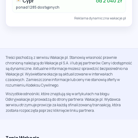
Cypr
od 2 040 zł
ponad 1285 dostępnych
Reklama dynamiczna wakacje.pl
Treści pochodzą z serwisu Wakacje.pl. Stanowią własność prawnie
chronioną należącą do Wakacje.pl S.A. i/lub jej partnerów. Ceny i dostępność
są dynamiczne. Aktualne informacje możesz sprawdzić bezpośrednio na
Wakacje.pl. Wyświetlane okazje są aktualizowane w interwałach
czasowych. Zamieszczone informacje lub ceny nie stanowią oferty w
rozumieniu Kodeksu Cywilnego.
Wszystkie odnośniki, które znajdują się w artykułach na blogu
Odkryjwakacje.pl prowadzą do strony partnera: Wakacje.pl. Wydawca
serwisu otrzymuje prowizje za każdą sfinalizowaną transakcję, która
została rozpoczęta poprzez kliknięcie linku partnera.
Tanie Wakacje