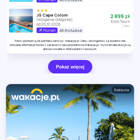
★★★
JS Cape Colom
2 899 zł
Hiszpania (Majorka)
Exim Tours
od 20.10.2026
7 dni
All Inclusive
Poznań
Treści pochodzą od partnera serwisu: Wakacje.pl. Ceny i dostępność są dynamiczne.
Aktualne informacje możesz sprawdzić bezpośrednio na Wakacje.pl. Wyświetlane okazje są
aktualizowane w interwałach czasowych.
Pokaż więcej
Reklama