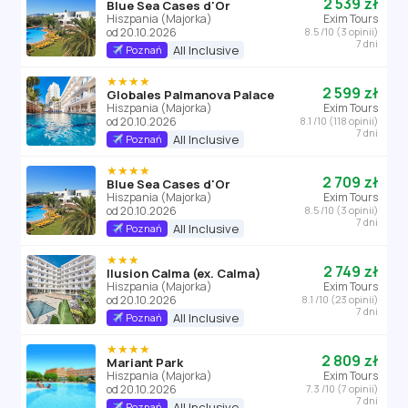
2 539 zł
Blue Sea Cases d'Or
Hiszpania (Majorka)
Exim Tours
od 20.10.2026
8.5 /10 (3 opinii)
7 dni
All Inclusive
Poznań
★★★★
2 599 zł
Globales Palmanova Palace
Hiszpania (Majorka)
Exim Tours
od 20.10.2026
8.1 /10 (118 opinii)
7 dni
All Inclusive
Poznań
★★★★
2 709 zł
Blue Sea Cases d'Or
Hiszpania (Majorka)
Exim Tours
od 20.10.2026
8.5 /10 (3 opinii)
7 dni
All Inclusive
Poznań
★★★
2 749 zł
Ilusion Calma (ex. Calma)
Hiszpania (Majorka)
Exim Tours
od 20.10.2026
8.1 /10 (23 opinii)
7 dni
All Inclusive
Poznań
★★★★
2 809 zł
Mariant Park
Hiszpania (Majorka)
Exim Tours
od 20.10.2026
7.3 /10 (7 opinii)
7 dni
All Inclusive
Poznań