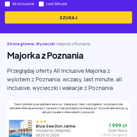
All Inclusive
Last Minute
SZUKAJ
Strona główna
›
Wycieczki
›
Majorka z Poznania
Majorka z Poznania
Przeglądaj oferty All Inclusive Majorka z
wylotem z Poznania: wczasy, last minute, all
inclusive, wycieczki i wakacje z Poznania
Treści pochodzą od partnera serwisu: Wakacje.pl. Ceny i dostępność są dynamiczne.
Aktualne informacje możesz sprawdzić bezpośrednio na Wakacje.pl. Wyświetlane okazje są
aktualizowane w interwałach czasowych.
★★★
1 999 zł
Blue Sea Don Jaime
Hiszpania (Majorka)
Exim Tours
od 20.10.2026
7.5 /10 (16 opinii)