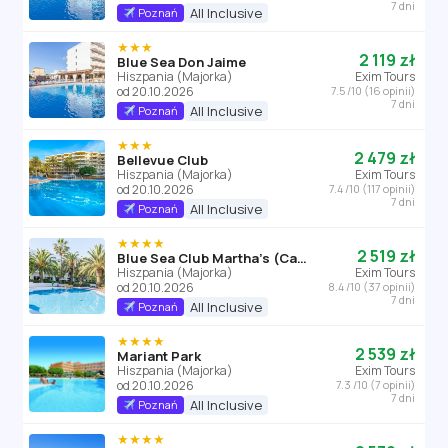
7 dni
All Inclusive
Poznań
★★★
2 119 zł
Blue Sea Don Jaime
Hiszpania (Majorka)
Exim Tours
od 20.10.2026
7.5 /10 (16 opinii)
7 dni
All Inclusive
Poznań
★★★
2 479 zł
Bellevue Club
Hiszpania (Majorka)
Exim Tours
od 20.10.2026
7.4 /10 (117 opinii)
7 dni
All Inclusive
Poznań
★★★★
2 519 zł
Blue Sea Club Martha's (Cala D'or)
Hiszpania (Majorka)
Exim Tours
od 20.10.2026
8.4 /10 (37 opinii)
7 dni
All Inclusive
Poznań
★★★★
2 539 zł
Mariant Park
Hiszpania (Majorka)
Exim Tours
od 20.10.2026
7.3 /10 (7 opinii)
7 dni
All Inclusive
Poznań
★★★★