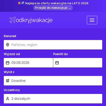
Najlepsze oferty wakacyjne na LATO 2026
Przejdź do wakacje.pl →
Menu
Kierunek
Wyjazd od
Powrót do
Wylot z
Uczestnicy