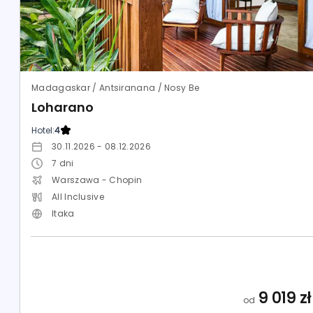
Madagaskar / Antsiranana / Nosy Be
Loharano
Hotel:
4
30.11.2026 - 08.12.2026
7
dni
Warszawa - Chopin
All Inclusive
Itaka
9 019
zł
od