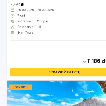
Hotel:
5
20.09.2026 - 29.09.2026
7
dni
Warszawa - Chopin
Śniadania (BB)
Exim Tours
11 186
zł
od
SPRAWDŹ OFERTĘ
Lato 2026