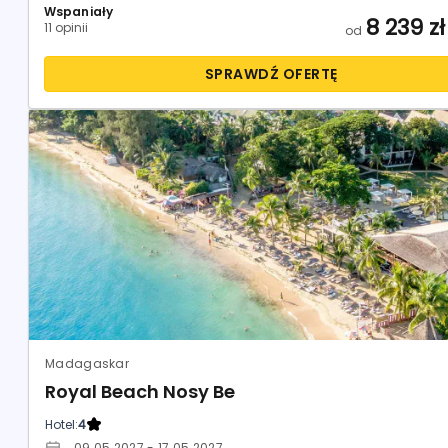
Wspaniały
8 239
zł
11 opinii
od
SPRAWDŹ OFERTĘ
Madagaskar
Royal Beach Nosy Be
Hotel:
4
09.05.2027 - 17.05.2027