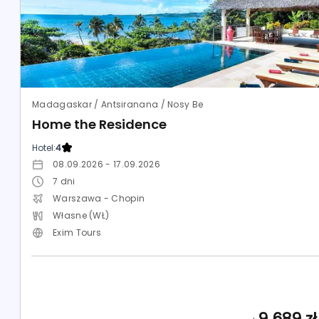
Madagaskar / Antsiranana / Nosy Be
Home the Residence
Hotel:
4
08.09.2026 - 17.09.2026
7
dni
Warszawa - Chopin
Własne (WŁ)
Exim Tours
9 689
zł