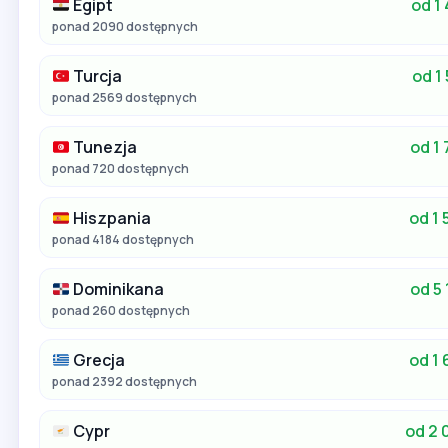
Egipt
od 1 
ponad 2090 dostępnych
Turcja
od 1 
ponad 2569 dostępnych
Tunezja
od 1 
ponad 720 dostępnych
Hiszpania
od 1 
ponad 4184 dostępnych
Dominikana
od 5 
ponad 260 dostępnych
Grecja
od 1 
ponad 2392 dostępnych
Cypr
od 2 