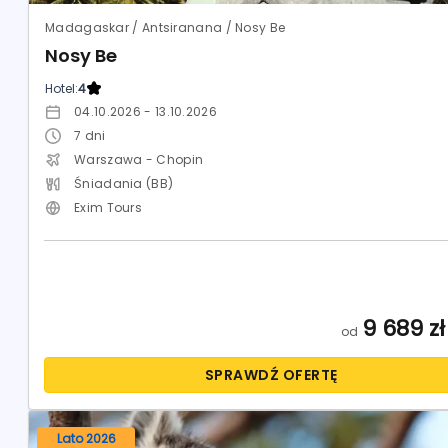
Madagaskar / Antsiranana / Nosy Be
Nosy Be
Hotel:
4
04.10.2026 - 13.10.2026
7
dni
Warszawa - Chopin
Śniadania (BB)
Exim Tours
9 689
zł
od
SPRAWDŹ OFERTĘ
Lato 2026