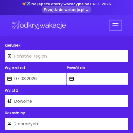
Najlepsze oferty wakacyjne na LATO 2026
Przejdź do wakacje.pl →
Menu
Kierunek
Wyjazd od
Powrót do
Wylot z
Uczestnicy