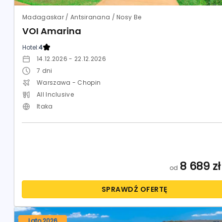
Madagaskar / Antsiranana / Nosy Be
VOI Amarina
Hotel:
4
14.12.2026 - 22.12.2026
7
dni
Warszawa - Chopin
All Inclusive
Itaka
8 689
zł
od
SPRAWDŹ OFERTĘ
Lato 2026