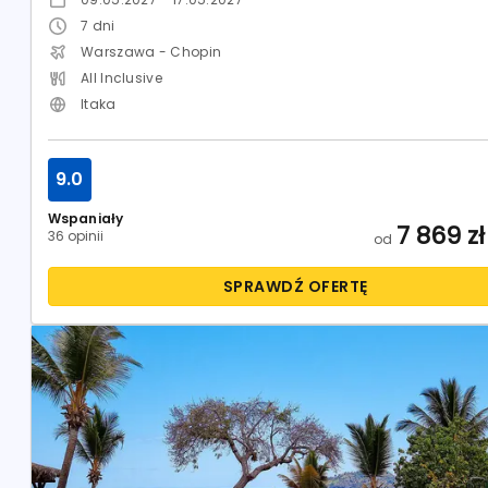
7
dni
Warszawa - Chopin
All Inclusive
Itaka
9.0
Wspaniały
7 869
zł
36 opinii
od
SPRAWDŹ OFERTĘ