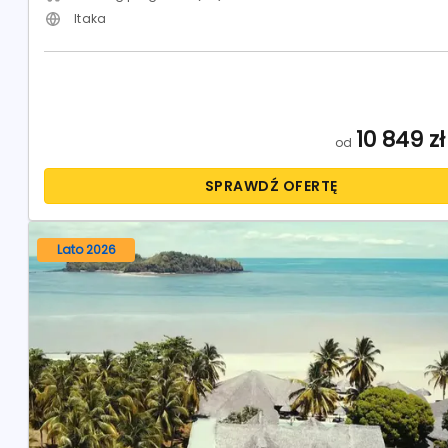
Itaka
10 849
zł
od
SPRAWDŹ OFERTĘ
Lato 2026