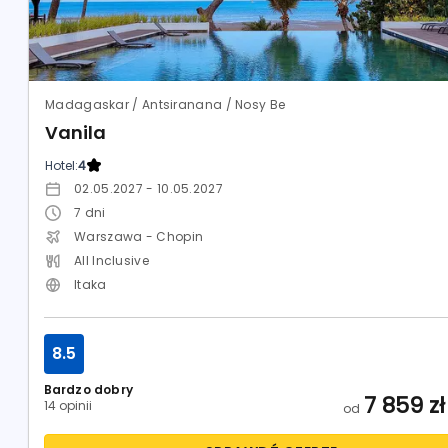
Madagaskar / Antsiranana / Nosy Be
Vanila
Hotel:
4
02.05.2027 - 10.05.2027
7
dni
Warszawa - Chopin
All Inclusive
Itaka
8.5
Bardzo dobry
7 859
zł
14 opinii
od