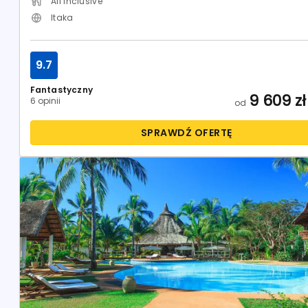
All Inclusive
Itaka
9.7
Fantastyczny
9 609
zł
6 opinii
od
SPRAWDŹ OFERTĘ