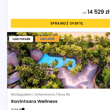
14 529
zł
od
SPRAWDŹ OFERTĘ
Last minute
Lato 2026
Madagaskar / Antsiranana / Nosy Be
Ravintsara Wellness
Hotel:
4