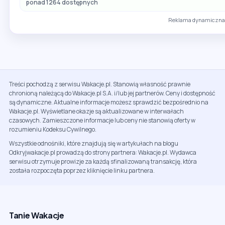
ponad 1264 dostępnych
Reklama dynamiczna 
Treści pochodzą z serwisu Wakacje.pl. Stanowią własność prawnie
chronioną należącą do Wakacje.pl S.A. i/lub jej partnerów. Ceny i dostępność
są dynamiczne. Aktualne informacje możesz sprawdzić bezpośrednio na
Wakacje.pl. Wyświetlane okazje są aktualizowane w interwałach
czasowych. Zamieszczone informacje lub ceny nie stanowią oferty w
rozumieniu Kodeksu Cywilnego.
Wszystkie odnośniki, które znajdują się w artykułach na blogu
Odkryjwakacje.pl prowadzą do strony partnera: Wakacje.pl. Wydawca
serwisu otrzymuje prowizje za każdą sfinalizowaną transakcję, która
została rozpoczęta poprzez kliknięcie linku partnera.
Tanie Wakacje