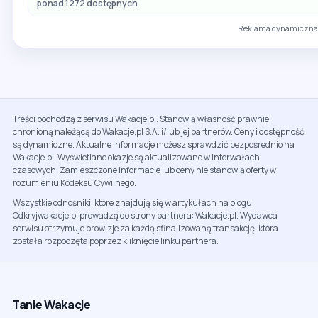
ponad 1272 dostępnych
Reklama dynamiczna 
Treści pochodzą z serwisu Wakacje.pl. Stanowią własność prawnie
chronioną należącą do Wakacje.pl S.A. i/lub jej partnerów. Ceny i dostępność
są dynamiczne. Aktualne informacje możesz sprawdzić bezpośrednio na
Wakacje.pl. Wyświetlane okazje są aktualizowane w interwałach
czasowych. Zamieszczone informacje lub ceny nie stanowią oferty w
rozumieniu Kodeksu Cywilnego.
Wszystkie odnośniki, które znajdują się w artykułach na blogu
Odkryjwakacje.pl prowadzą do strony partnera: Wakacje.pl. Wydawca
serwisu otrzymuje prowizje za każdą sfinalizowaną transakcję, która
została rozpoczęta poprzez kliknięcie linku partnera.
Tanie Wakacje