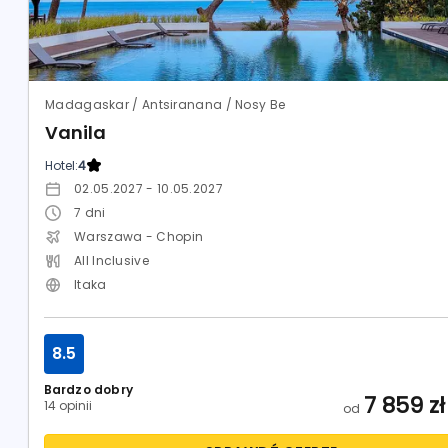
Madagaskar / Antsiranana / Nosy Be
Vanila
Hotel:
4
02.05.2027 - 10.05.2027
7
dni
Warszawa - Chopin
All Inclusive
Itaka
8.5
Bardzo dobry
7 859
zł
14 opinii
od