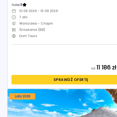
Hotel:
5
01.09.2026 - 10.09.2026
7
dni
Warszawa - Chopin
Śniadania (BB)
Exim Tours
11 186
zł
od
SPRAWDŹ OFERTĘ
Lato 2026