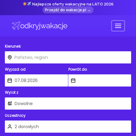
Najlepsze oferty wakacyjne na LATO 2026
Przejdź do wakacje.pl →
Menu
Kierunek
Wyjazd od
Powrót do
Wylot z
Uczestnicy