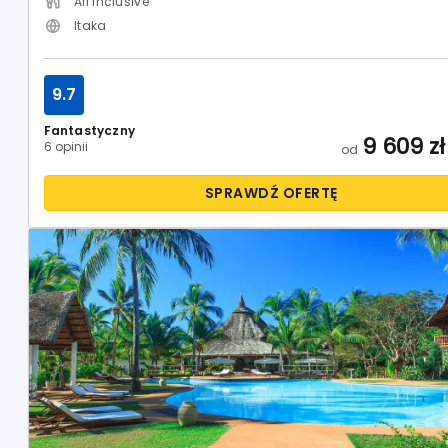
All Inclusive
Itaka
9.7
Fantastyczny
9 609
zł
6 opinii
od
SPRAWDŹ OFERTĘ