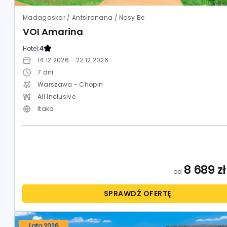
Madagaskar / Antsiranana / Nosy Be
VOI Amarina
Hotel:
4
14.12.2026 - 22.12.2026
7
dni
Warszawa - Chopin
All Inclusive
Itaka
8 689
zł
od
SPRAWDŹ OFERTĘ
Lato 2026