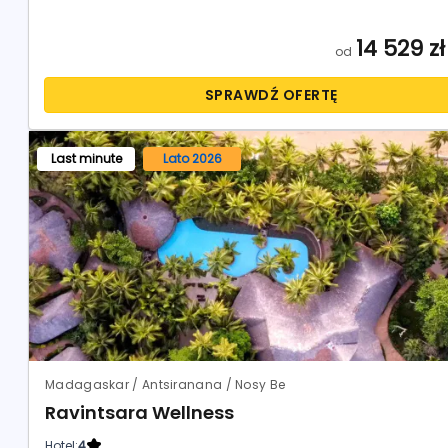
14 529
zł
od
SPRAWDŹ OFERTĘ
Last minute
Lato 2026
Madagaskar / Antsiranana / Nosy Be
Ravintsara Wellness
Hotel:
4