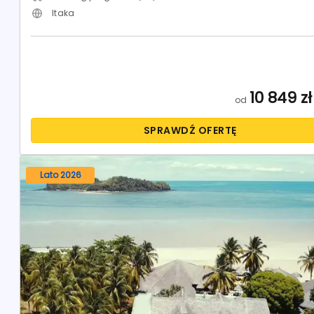
Itaka
10 849
zł
od
SPRAWDŹ OFERTĘ
Lato 2026