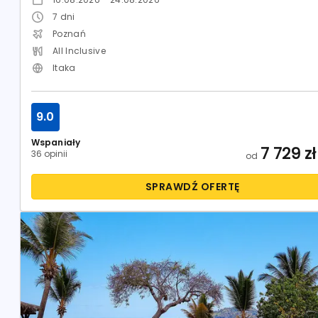
7
dni
Poznań
All Inclusive
Itaka
9.0
Wspaniały
7 729
zł
36 opinii
od
SPRAWDŹ OFERTĘ