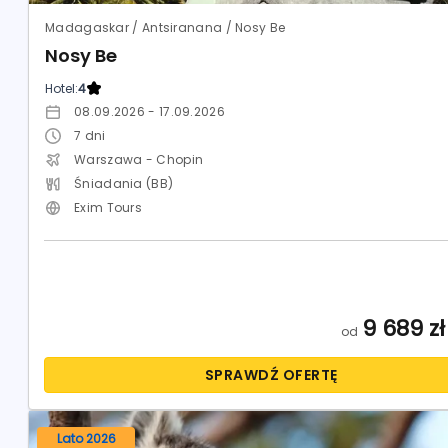
Madagaskar / Antsiranana / Nosy Be
Nosy Be
Hotel:
4
08.09.2026 - 17.09.2026
7
dni
Warszawa - Chopin
Śniadania (BB)
Exim Tours
9 689
zł
od
SPRAWDŹ OFERTĘ
Lato 2026