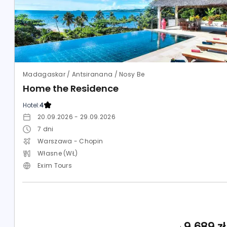
Madagaskar / Antsiranana / Nosy Be
Home the Residence
Hotel:
4
20.09.2026 - 29.09.2026
7
dni
Warszawa - Chopin
Własne (WŁ)
Exim Tours
9 689
zł