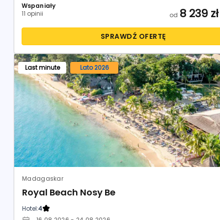
Wspaniały
8 239
zł
11 opinii
od
SPRAWDŹ OFERTĘ
Last minute
Lato 2026
Madagaskar
Royal Beach Nosy Be
Hotel:
4
16.08.2026 - 24.08.2026