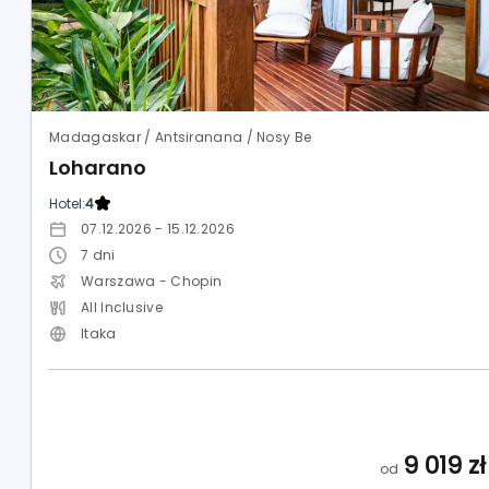
Madagaskar / Antsiranana / Nosy Be
Loharano
Hotel:
4
07.12.2026 - 15.12.2026
7
dni
Warszawa - Chopin
All Inclusive
Itaka
9 019
zł
od