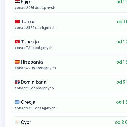
Egipt
od 1 
ponad 2091 dostępnych
Turcja
od 1 
ponad 2572 dostępnych
Tunezja
od 1 
ponad 721 dostępnych
Hiszpania
od 1 
ponad 4208 dostępnych
Dominikana
od 5 
ponad 262 dostępnych
Grecja
od 1 
ponad 2395 dostępnych
Cypr
od 2 