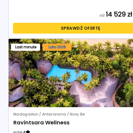
14 529
zł
od
SPRAWDŹ OFERTĘ
Last minute
Lato 2026
Madagaskar / Antsiranana / Nosy Be
Ravintsara Wellness
Hotel:
4