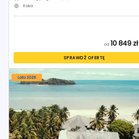
Itaka
10 849
zł
od
SPRAWDŹ OFERTĘ
Lato 2026