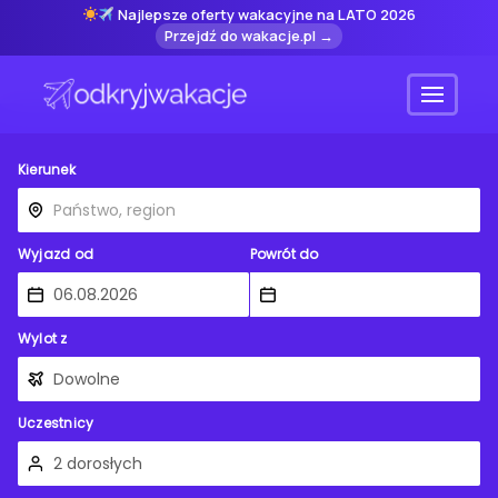
Najlepsze oferty wakacyjne na LATO 2026
Przejdź do wakacje.pl →
Menu
Kierunek
Wyjazd od
Powrót do
Wylot z
Uczestnicy