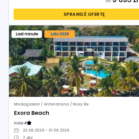
od
SPRAWDŹ OFERTĘ
Last minute
Lato 2026
Madagaskar / Antsiranana / Nosy Be
Exora Beach
Hotel:
4
23.08.2026 - 01.09.2026
7
dni