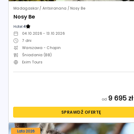
Madagaskar / Antsiranana / Nosy Be
Nosy Be
Hotel:
4
04.10.2026 - 13.10.2026
7
dni
Warszawa - Chopin
Śniadania (BB)
Exim Tours
9 695
zł
od
SPRAWDŹ OFERTĘ
Lato 2026