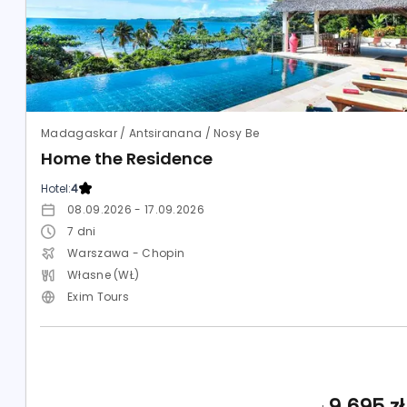
Madagaskar / Antsiranana / Nosy Be
Home the Residence
Hotel:
4
08.09.2026 - 17.09.2026
7
dni
Warszawa - Chopin
Własne (WŁ)
Exim Tours
9 695
zł