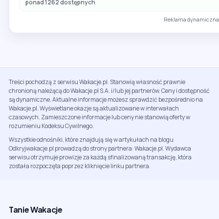
ponad 1262 dostępnych
Reklama dynamiczna 
Treści pochodzą z serwisu Wakacje.pl. Stanowią własność prawnie
chronioną należącą do Wakacje.pl S.A. i/lub jej partnerów. Ceny i dostępność
są dynamiczne. Aktualne informacje możesz sprawdzić bezpośrednio na
Wakacje.pl. Wyświetlane okazje są aktualizowane w interwałach
czasowych. Zamieszczone informacje lub ceny nie stanowią oferty w
rozumieniu Kodeksu Cywilnego.
Wszystkie odnośniki, które znajdują się w artykułach na blogu
Odkryjwakacje.pl prowadzą do strony partnera: Wakacje.pl. Wydawca
serwisu otrzymuje prowizje za każdą sfinalizowaną transakcję, która
została rozpoczęta poprzez kliknięcie linku partnera.
Tanie Wakacje