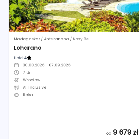
Madagaskar / Antsiranana / Nosy Be
Loharano
Hotel:
4
30.08.2026 - 07.09.2026
7
dni
Wrocław
All Inclusive
Itaka
9 679
zł
od