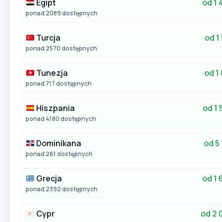
Egipt
od 1 
ponad 2089 dostępnych
Turcja
od 1 
ponad 2570 dostępnych
Tunezja
od 1 
ponad 717 dostępnych
Hiszpania
od 1 
ponad 4180 dostępnych
Dominikana
od 5 
ponad 261 dostępnych
Grecja
od 1 
ponad 2392 dostępnych
Cypr
od 2 