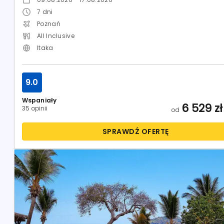
7
dni
Poznań
All Inclusive
Itaka
9.0
Wspaniały
6 529
zł
35 opinii
od
SPRAWDŹ OFERTĘ