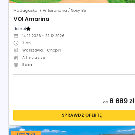
Madagaskar / Antsiranana / Nosy Be
VOI Amarina
Hotel:
4
14.12.2026 - 22.12.2026
7
dni
Warszawa - Chopin
All Inclusive
Itaka
8 689
zł
od
SPRAWDŹ OFERTĘ
Lato 2026