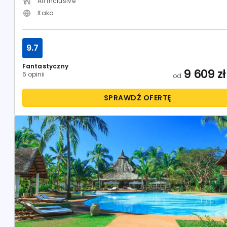
All Inclusive
Itaka
9.7
Fantastyczny
9 609
zł
6 opinii
od
SPRAWDŹ OFERTĘ