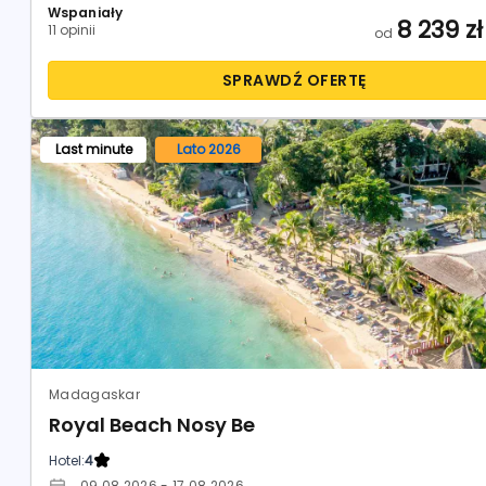
Wspaniały
8 239
zł
11 opinii
od
SPRAWDŹ OFERTĘ
Last minute
Lato 2026
Madagaskar
Royal Beach Nosy Be
Hotel:
4
09.08.2026 - 17.08.2026