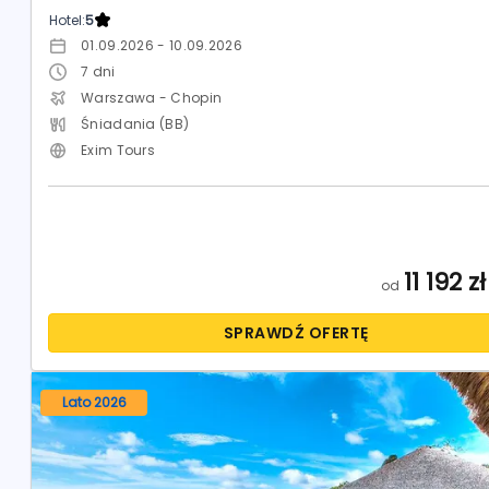
Hotel:
5
01.09.2026 - 10.09.2026
7
dni
Warszawa - Chopin
Śniadania (BB)
Exim Tours
11 192
zł
od
SPRAWDŹ OFERTĘ
Lato 2026