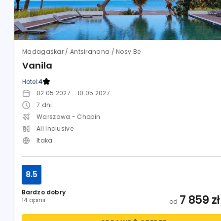
Madagaskar / Antsiranana / Nosy Be
Vanila
Hotel:
4
02.05.2027 - 10.05.2027
7
dni
Warszawa - Chopin
All Inclusive
Itaka
8.5
Bardzo dobry
7 859
zł
14 opinii
od