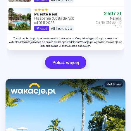
★★★★
2 507 zł
Puente Real
Hiszpania (Costa del Sol)
Nekera
od 01.11.2026
7.4 /10 (39 opinii)
7 dni
All Inclusive
Łódź
Treści pochodzą od partnera serwisu: Wakacje.pl. Ceny i dostępność są dynamiczne.
Aktualne informacje możesz sprawdzić bezpośrednio na Wakacje.pl. Wyświetlane okazje są
aktualizowane w interwałach czasowych.
Pokaż więcej
Reklama