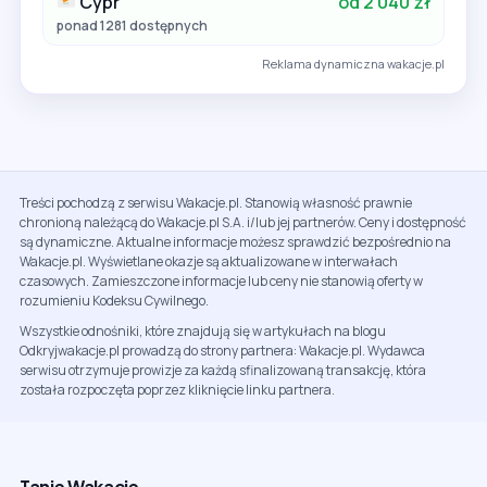
Cypr
od 2 040 zł
ponad 1281 dostępnych
Reklama dynamiczna wakacje.pl
Treści pochodzą z serwisu Wakacje.pl. Stanowią własność prawnie
chronioną należącą do Wakacje.pl S.A. i/lub jej partnerów. Ceny i dostępność
są dynamiczne. Aktualne informacje możesz sprawdzić bezpośrednio na
Wakacje.pl. Wyświetlane okazje są aktualizowane w interwałach
czasowych. Zamieszczone informacje lub ceny nie stanowią oferty w
rozumieniu Kodeksu Cywilnego.
Wszystkie odnośniki, które znajdują się w artykułach na blogu
Odkryjwakacje.pl prowadzą do strony partnera: Wakacje.pl. Wydawca
serwisu otrzymuje prowizje za każdą sfinalizowaną transakcję, która
została rozpoczęta poprzez kliknięcie linku partnera.
Tanie Wakacje