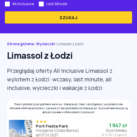
All Inclusive
Last Minute
SZUKAJ
Strona główna
›
Wycieczki
›
Limassol z Łodzi
Limassol z Łodzi
Przeglądaj oferty All Inclusive Limassol z
wylotem z Łodzi: wczasy, last minute, all
inclusive, wycieczki i wakacje z Łodzi
Treści pochodzą od partnera serwisu: Wakacje.pl. Ceny i dostępność są dynamiczne.
Aktualne informacje możesz sprawdzić bezpośrednio na Wakacje.pl. Wyświetlane okazje są
aktualizowane w interwałach czasowych.
★★★
1 947 zł
Port Fiesta Park
Hiszpania (Costa Blanca)
Ecco Holiday
od 07.01.2027
9.0 /10 (3 opinii)