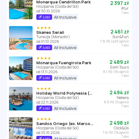
Monarque Cendrillon Park
2 397 zł
Hiszpania (Costa del Sol)
Atur
od 30.10.2026
7 dni
All Inclusive
Łódź
★★★★
2 461 zł
Skanes Serail
Tunezja (Monastir)
Sun&Fun
od 01.10.2026
7.9 /10 (423 opinii)
7 dni
All Inclusive
Łódź
★★★★
2 489 zł
Monarque Fuengirola Park
Hiszpania (Costa del Sol)
Exim Tours
od 13.11.2026
8.1 /10 (16 opinii)
7 dni
All Inclusive
Łódź
★★★★
2 494 zł
Holiday World Polynesia (Costa del Sol)
Hiszpania (Costa del Sol)
Nekera
od 22.11.2026
8.5 /10 (5 opinii)
7 dni
All Inclusive
Łódź
★★★★
2 498 zł
Sandos Griego (ex. Marconfort Griego Mar)
Hiszpania (Costa del Sol)
Click&Go
od 25.10.2026
7.6 /10 (15 opinii)
7 dni
All Inclusive
Łódź