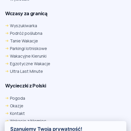
Wczasy za granicą
Wyszukiwarka
Podróż poślubna
Tanie Wakacje
Parkingi lotniskowe
Wakacyjne Kierunki
Egzotyczne Wakacje
Ultra Last Minute
Wycieczki z Polski
Chrome
Safari iOS
Safari macOS
Edge
Pogoda
Firefox
Inna
Okazje
Ustawienia → Prywatność i bezpieczeństwo → Pliki cookie innych
Kontakt
firm → ustaw „Zezwalaj”.
Na czas rezerwacji nie blokuj cookies i śledzenia dla tej witryny.
Wakacje z Niemiec
Na czas rezerwacji nie korzystaj z trybu incognito.
Polityka Prywatności
Szanujemy Twoją prywatność!