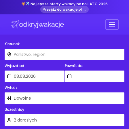
Najlepsze oferty wakacyjne na LATO 2026
Przejdź do wakacje.pl →
Menu
Kierunek
Wyjazd od
Powrót do
Wylot z
Uczestnicy