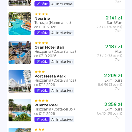
7 dni
All Inclusive
Łódź
★★★★
2 141 zł
Nesrine
Tunezja (Hammamet)
Sun&Fun
od 01.10.2026
7.3 /10 (50 opinii)
7 dni
All Inclusive
Łódź
★★★★
2 187 zł
Gran Hotel Bali
Hiszpania (Costa Blanca)
Atur
od 07.10.2026
7.8 /10 (55 opinii)
7 dni
All Inclusive
Łódź
★★★
2 209 zł
Port Fiesta Park
Hiszpania (Costa Blanca)
Exim Tours
od 17.12.2026
9.0 /10 (3 opinii)
7 dni
All Inclusive
Łódź
★★★★
2 259 zł
Puente Real
Hiszpania (Costa del Sol)
Exim Tours
od 01.11.2026
7.4 /10 (39 opinii)
7 dni
All Inclusive
Łódź
★★★