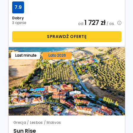
7.9
Dobry
1 727
zł
3 opinie
od
/ os.
SPRAWDŹ OFERTĘ
Last minute
Lato 2026
Grecja / Lesbos / Molivos
Sun Rise