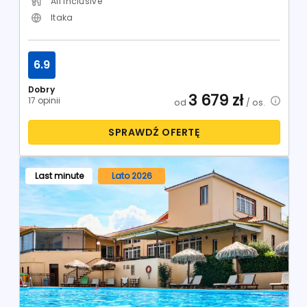
All Inclusive
Itaka
6.9
Dobry
3 679
zł
17 opinii
od
/ os.
SPRAWDŹ OFERTĘ
Last minute
Lato 2026