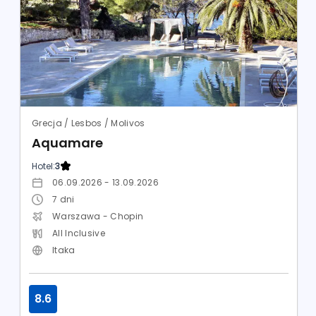
Grecja / Lesbos / Molivos
Aquamare
Hotel:
3
06.09.2026 - 13.09.2026
7
dni
Warszawa - Chopin
All Inclusive
Itaka
8.6