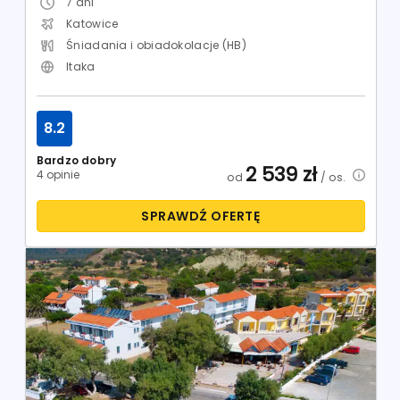
7
dni
Katowice
Śniadania i obiadokolacje (HB)
Itaka
8.2
Bardzo dobry
2 539
zł
4 opinie
od
/ os.
SPRAWDŹ OFERTĘ