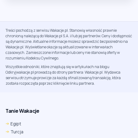
Treści pochodzą z serwisu Wakacje.pl. Stanowią własność prawnie
chronioną należącą do Wakacje.pl S.A. i/lub jej partnerów. Ceny i dostępność
są dynamiczne. Aktualne informacje możesz sprawdzić bezpośrednio na
Wakacje.pl. Wyświetlane okazje są aktualizowane w interwałach
czasowych. Zamieszczone informacje lub ceny nie stanowią oferty w
rozumieniu Kodeksu Cywilnego.
Wszystkie odnośniki, które znajdują się w artykułach na blogu
Odkryjwakacje.pl prowadzą do strony partnera: Wakacje.pl. Wydawca
serwisu otrzymuje prowizje za każdą sfinalizowaną transakcję, która
została rozpoczęta poprzez kliknięcie linku partnera.
Tanie Wakacje
Egipt
Turcja