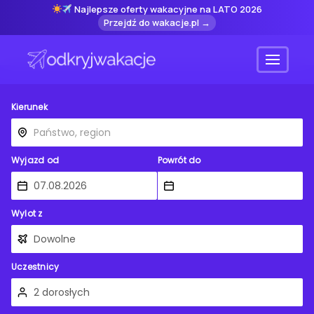
Najlepsze oferty wakacyjne na LATO 2026
Przejdź do wakacje.pl →
Menu
Kierunek
Wyjazd od
Powrót do
Wylot z
Uczestnicy