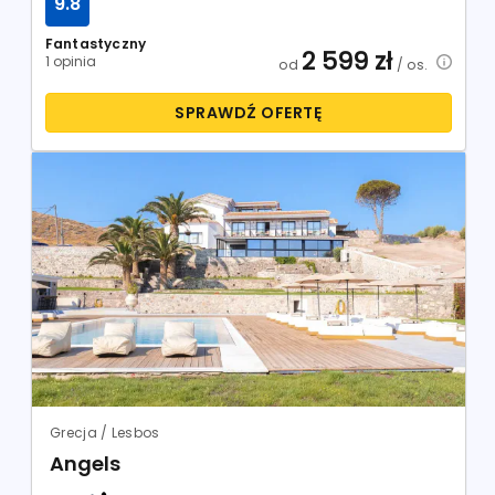
9.8
Fantastyczny
2 599
zł
1 opinia
od
/ os.
SPRAWDŹ OFERTĘ
Grecja / Lesbos
Angels