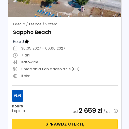
Grecja / Lesbos / Vatera
Sappho Beach
Hotel:
3
30.05.2027 - 06.06.2027
7
dni
Katowice
Śniadania i obiadokolacje (HB)
Itaka
6.6
Dobry
2 659
zł
1 opinia
od
/ os.
SPRAWDŹ OFERTĘ