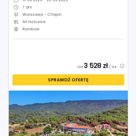
7
dni
Warszawa - Chopin
All Inclusive
Rainbow
3 528
zł
od
/ os.
SPRAWDŹ OFERTĘ