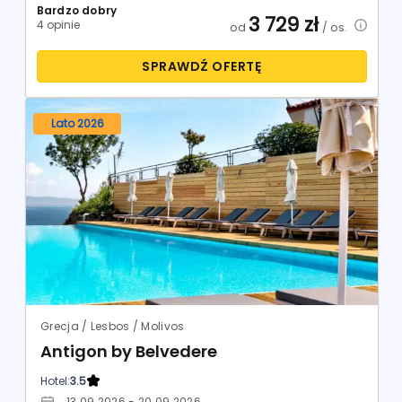
Bardzo dobry
3 729
zł
4 opinie
od
/ os.
SPRAWDŹ OFERTĘ
Lato 2026
Grecja / Lesbos / Molivos
Antigon by Belvedere
Hotel:
3.5
13.09.2026 - 20.09.2026