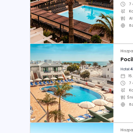
7
K
Al
It
Poci
Hotel:
4
7
K
It