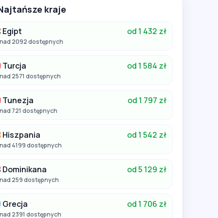
Najtańsze kraje
Egipt
od 1 432 zł
nad 2092 dostępnych
Turcja
od 1 584 zł
nad 2571 dostępnych
Tunezja
od 1 797 zł
nad 721 dostępnych
Hiszpania
od 1 542 zł
nad 4199 dostępnych
Dominikana
od 5 129 zł
nad 259 dostępnych
Grecja
od 1 706 zł
nad 2391 dostępnych