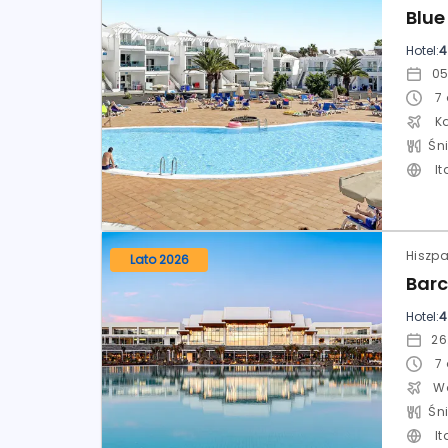
Hotel:
4
7
K
It
Lato 2026
Hotel:
4
7
It