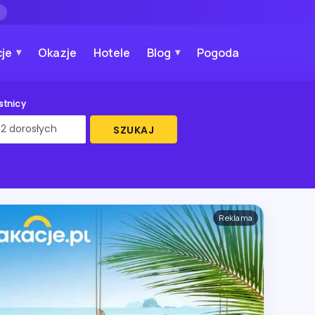
→
je
Okazje
Hotele
Blog
Pogoda
stnicy
SZUKAJ
Reklama