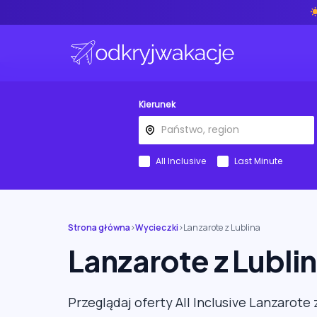
Kierunek
All Inclusive
Last Minute
Strona główna
›
Wycieczki
›
Lanzarote z Lublina
Lanzarote z Lubli
Przeglądaj oferty All Inclusive Lanzarote 