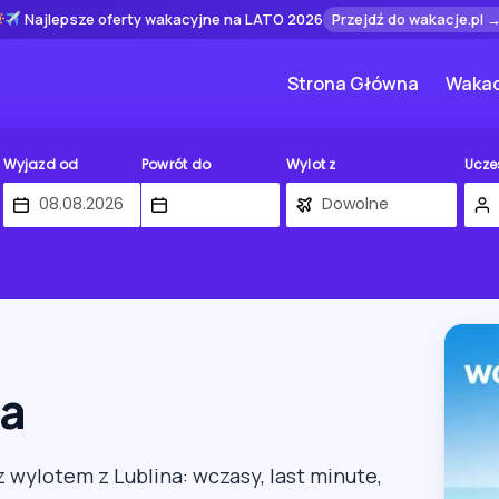
Najlepsze oferty wakacyjne na LATO 2026
Przejdź do wakacje.pl 
Strona Główna
Wakac
Wyjazd od
Powrót do
Wylot z
Ucze
na
z wylotem z Lublina: wczasy, last minute,