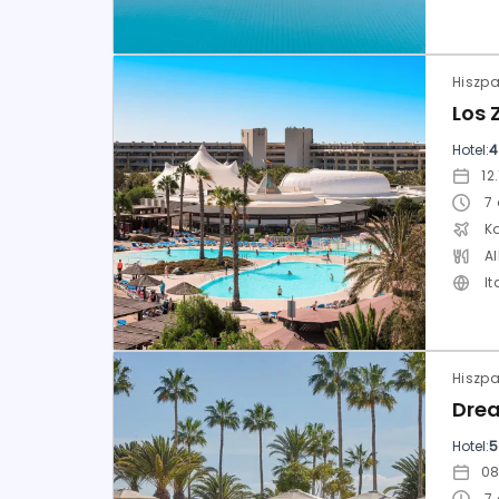
Hiszpa
Hotel:
4
7
K
Al
It
Hotel:
5
7