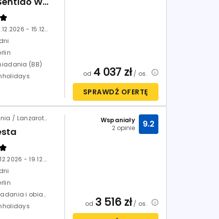
H10 Sentido White Suites
08.12.2026 - 15.12.2026
dni
rlin
niadania (BB)
4 037
zł
od
/ os.
nholidays
SPRAWDŹ OFERTĘ
Hiszpania / Lanzarote / Puerto del Carmen
Wspaniały
9.2
2 opinie
esta
12.12.2026 - 19.12.2026
dni
rlin
Śniadania i obiadokolacje (HB)
3 516
zł
od
/ os.
nholidays