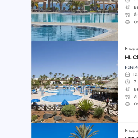
Be
Ś
O
Hotel:
4
7
Be
Al
O