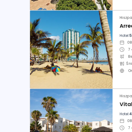
Hotel:
5
7
Be
O
Hotel:
4
7