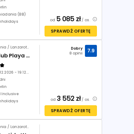
rlin
niadania (BB)
5 085
zł
od
/ os.
nholidays
SPRAWDŹ OFERTĘ
Hiszpania / Lanzarote / Playa Blanca
Dobry
7.9
8 opinii
HL Club Playa Blanca
12.12.2026 - 19.12.2026
dni
rlin
l Inclusive
3 552
zł
od
/ os.
nholidays
SPRAWDŹ OFERTĘ
Hiszpania / Lanzarote / Playa Blanca