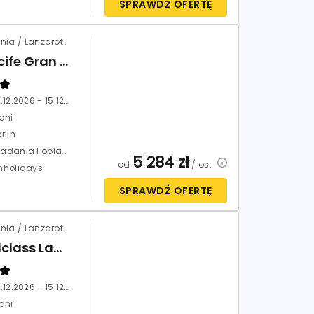
SPRAWDŹ OFERTĘ
Hiszpania / Lanzarote / Arrecife
Arrecife Gran SPA
08.12.2026 - 15.12.2026
dni
rlin
Śniadania i obiadokolacje (HB)
5 284
zł
od
/ os.
nholidays
SPRAWDŹ OFERTĘ
Hiszpania / Lanzarote / Costa Teguise
Vitalclass Lanzarote
08.12.2026 - 15.12.2026
dni