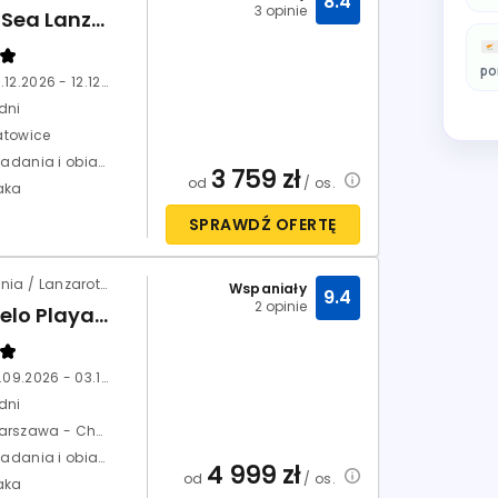
8.4
3 opinie
Blue Sea Lanzarote Palm (ex Plaza Palmeras)
po
05.12.2026 - 12.12.2026
dni
atowice
Śniadania i obiadokolacje (HB)
3 759
zł
od
/ os.
aka
SPRAWDŹ OFERTĘ
Hiszpania / Lanzarote / Playa Blanca
Wspaniały
9.4
2 opinie
Barcelo Playa Blanca
26.09.2026 - 03.10.2026
dni
Warszawa - Chopin
Śniadania i obiadokolacje (HB)
4 999
zł
od
/ os.
aka