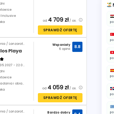
dni
atowice
l Inclusive
4 709
zł
od
/ os.
aka
po
SPRAWDŹ OFERTĘ
po
Hiszpania / Lanzarote / Puerto del Carmen
Wspaniały
8.8
6 opinii
llos Playa
po
15.05.2027 - 22.05.2027
dni
po
atowice
Śniadania i obiadokolacje (HB)
4 059
zł
od
/ os.
aka
po
SPRAWDŹ OFERTĘ
Hiszpania / Lanzarote / Puerto del Carmen
po
Bardzo dobry