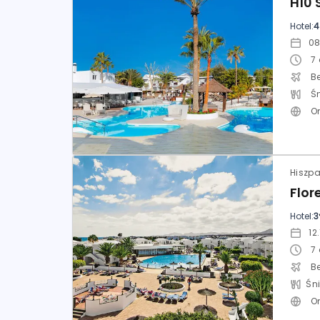
Hotel:
4
7
Be
Ś
O
Flor
Hotel:
3
7
Be
O