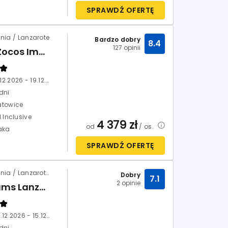
SPRAWDŹ OFERTĘ
nia / Lanzarote
Bardzo dobry
8.4
127 opinii
Los Zocos Impressive
12.12.2026 - 19.12.2026
dni
atowice
l Inclusive
4 379
zł
od
/ os.
aka
SPRAWDŹ OFERTĘ
Hiszpania / Lanzarote / Playa Blanca
Dobry
7.1
2 opinie
Dreams Lanzarote Playa Dorada Resort & Spa (ex. Hesperia)
08.12.2026 - 15.12.2026
dni