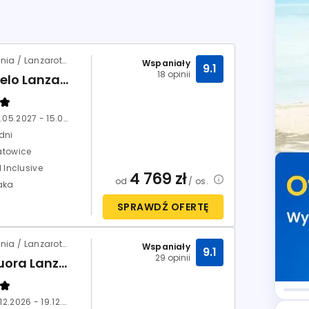
Hiszpania / Lanzarote / Costa Teguise
Wspaniały
9.1
18 opinii
Barcelo Lanzarote Active Resort
08.05.2027 - 15.05.2027
dni
atowice
l Inclusive
4 769
zł
od
/ os.
aka
SPRAWDŹ OFERTĘ
Hiszpania / Lanzarote / Puerto del Carmen
Wspaniały
9.1
29 opinii
Aequora Lanzarote Suites
12.12.2026 - 19.12.2026