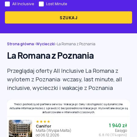
All Inclusive
Last Minute
SZUKAJ
Strona główna
›
Wycieczki
›
La Romana z Poznania
La Romana z Poznania
Przeglądaj oferty All Inclusive La Romana z
wylotem z Poznania: wczasy, last minute, all
inclusive, wycieczki i wakacje z Poznania
Treści pochodzą od partnera serwisu: Wakacje.pl. Ceny i dostępność są dynamiczne.
Aktualne informacje możesz sprawdzić bezpośrednio na Wakacje.pl. Wyświetlane okazje są
aktualizowane w interwałach czasowych.
★★★★
1 940 zł
Canifor
Malta (Wyspa Malta)
Easygo
od 06.12.2026
6.8 /10 (174 opinii)