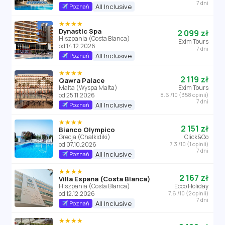
7 dni
All Inclusive
Poznań
★★★★
Dynastic Spa
2 099 zł
Hiszpania (Costa Blanca)
Exim Tours
od 14.12.2026
7 dni
All Inclusive
Poznań
★★★★
2 119 zł
Qawra Palace
Malta (Wyspa Malta)
Exim Tours
od 25.11.2026
8.6 /10 (358 opinii)
7 dni
All Inclusive
Poznań
★★★★
2 151 zł
Bianco Olympico
Grecja (Chalkidiki)
Click&Go
od 07.10.2026
7.3 /10 (1 opinii)
7 dni
All Inclusive
Poznań
★★★★
2 167 zł
Villa Espana (Costa Blanca)
Hiszpania (Costa Blanca)
Ecco Holiday
od 12.12.2026
7.6 /10 (2 opinii)
7 dni
All Inclusive
Poznań
★★★★