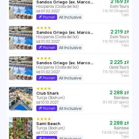
2 169 zł
Sandos Griego (ex. Marconfort Griego Mar)
Hiszpania (Costa del Sol)
Exim Tours
od 01.02.2027
7.6 /10 (15 opinii)
7 dni
All Inclusive
Poznań
★★★★
2 219 zł
Sandos Griego (ex. Marconfort Griego Mar)
Hiszpania (Costa del Sol)
Exim Tours
od 01.02.2027
7.6 /10 (15 opinii)
7 dni
All Inclusive
Poznań
★★★★
2 225 zł
Sandos Griego (ex. Marconfort Griego Mar)
Hiszpania (Costa del Sol)
Oasis Tours
od 01.02.2027
7.6 /10 (15 opinii)
7 dni
All Inclusive
Poznań
★★★★
2 288 zł
Club Shark
Turcja (Bodrum)
Rainbow
od 10.10.2027
8.1 /10 (27 opinii)
7 dni
All Inclusive
Poznań
★★★★
2 288 zł
Sami Beach
Turcja (Bodrum)
Rainbow
od 17.10.2027
7.8 /10 (76 opinii)
7 dni
All Inclusive
Poznań