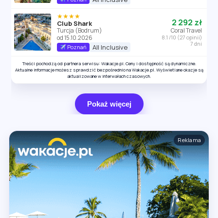
★★★★
2 292 zł
Club Shark
Turcja (Bodrum)
Coral Travel
od 15.10.2026
8.1 /10 (27 opinii)
7 dni
All Inclusive
Poznań
Treści pochodzą od partnera serwisu: Wakacje.pl. Ceny i dostępność są dynamiczne.
Aktualne informacje możesz sprawdzić bezpośrednio na Wakacje.pl. Wyświetlane okazje są
aktualizowane w interwałach czasowych.
Pokaż więcej
Reklama