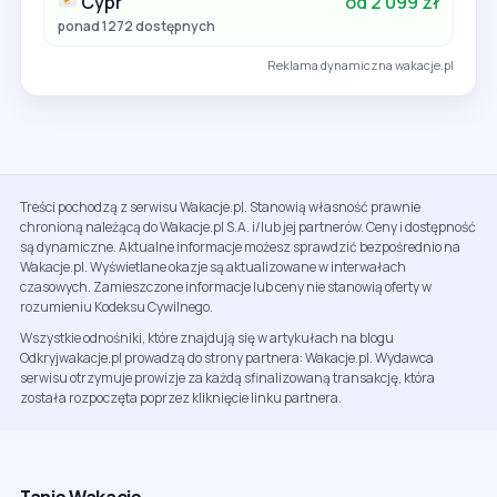
Cypr
od 2 099 zł
ponad 1272 dostępnych
Reklama dynamiczna wakacje.pl
Treści pochodzą z serwisu Wakacje.pl. Stanowią własność prawnie
chronioną należącą do Wakacje.pl S.A. i/lub jej partnerów. Ceny i dostępność
są dynamiczne. Aktualne informacje możesz sprawdzić bezpośrednio na
Wakacje.pl. Wyświetlane okazje są aktualizowane w interwałach
czasowych. Zamieszczone informacje lub ceny nie stanowią oferty w
rozumieniu Kodeksu Cywilnego.
Wszystkie odnośniki, które znajdują się w artykułach na blogu
Odkryjwakacje.pl prowadzą do strony partnera: Wakacje.pl. Wydawca
serwisu otrzymuje prowizje za każdą sfinalizowaną transakcję, która
została rozpoczęta poprzez kliknięcie linku partnera.
Tanie Wakacje