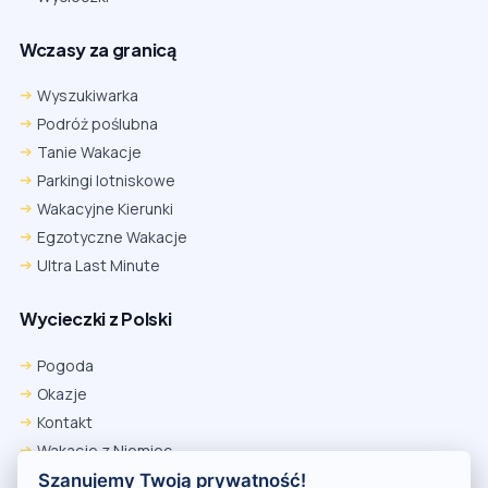
Wczasy za granicą
Wyszukiwarka
Podróż poślubna
Tanie Wakacje
Parkingi lotniskowe
Wakacyjne Kierunki
Egzotyczne Wakacje
Ultra Last Minute
Wycieczki z Polski
Chrome
Safari iOS
Safari macOS
Edge
Pogoda
Firefox
Inna
Okazje
Ustawienia → Prywatność i bezpieczeństwo → Pliki cookie innych
Kontakt
firm → ustaw „Zezwalaj”.
Na czas rezerwacji nie blokuj cookies i śledzenia dla tej witryny.
Wakacje z Niemiec
Na czas rezerwacji nie korzystaj z trybu incognito.
Polityka Prywatności
Szanujemy Twoją prywatność!