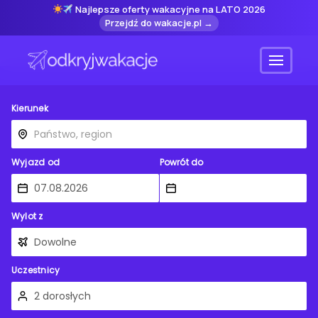
Najlepsze oferty wakacyjne na LATO 2026
Przejdź do wakacje.pl →
Menu
Kierunek
Wyjazd od
Powrót do
Wylot z
Uczestnicy