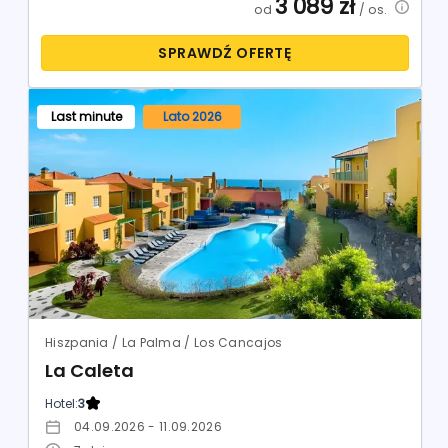
3 089
zł
od
/ os.
SPRAWDŹ OFERTĘ
Last minute
Lato 2026
Hiszpania / La Palma / Los Cancajos
La Caleta
Hotel:
3
04.09.2026 - 11.09.2026