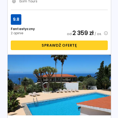
Exim Tours
9.8
Fantastyczny
2 359
zł
2 opinie
od
/ os.
SPRAWDŹ OFERTĘ