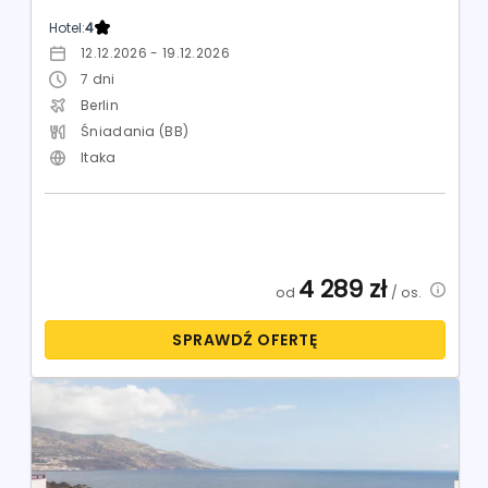
Hotel:
4
12.12.2026 - 19.12.2026
7
dni
Berlin
Śniadania (BB)
Itaka
4 289
zł
od
/ os.
SPRAWDŹ OFERTĘ