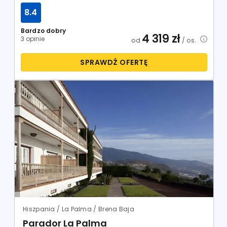
8.4
Bardzo dobry
4 319
zł
3 opinie
od
/ os.
SPRAWDŹ OFERTĘ
Hiszpania / La Palma / Brena Baja
Parador La Palma