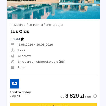
Hiszpania / La Palma / Brena Baja
Las Olas
Hotel:
4
12.08.2026 - 20.08.2026
7
dni
Wrocław
Śniadania i obiadokolacje (HB)
Itaka
8.3
Bardzo dobry
3 829
zł
7 opinii
od
/ os.