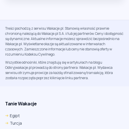
Treści pochodzą z serwisu Wakacje.pl. Stanowią własność prawnie
chronioną należącą do Wakacje.pl S.A. i/lub jej partnerów. Ceny i dostępność
są dynamiczne. Aktualne informacje możesz sprawdzić bezpośrednio na
Wakacje.pl. Wyświetlane okazje są aktualizowane w interwałach
czasowych. Zamieszczone informacje lub ceny nie stanowią oferty w
rozumieniu Kodeksu Cywilnego.
Wszystkie odnośniki, które znajdują się w artykułach na blogu
Odkryjwakacje.pl prowadzą do strony partnera: Wakacje.pl. Wydawca
serwisu otrzymuje prowizje za każdą sfinalizowaną transakcję, która
została rozpoczęta poprzez kliknięcie linku partnera.
Tanie Wakacje
Egipt
Turcja