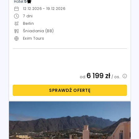
Hotel:
5
12.12.2026 - 19.12.2026
7
dni
Berlin
Śniadania (BB)
Exim Tours
6 199
zł
od
/ os.
SPRAWDŹ OFERTĘ