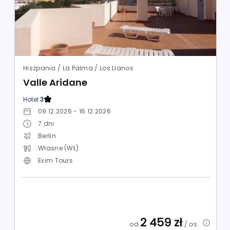
Hiszpania / La Palma / Los Llanos
Valle Aridane
Hotel:
3
09.12.2026 - 16.12.2026
7
dni
Berlin
Własne (WŁ)
Exim Tours
2 459
zł
od
/ os.