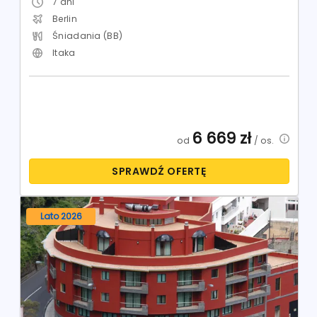
7
dni
Berlin
Śniadania (BB)
Itaka
6 669
zł
od
/ os.
SPRAWDŹ OFERTĘ
Lato 2026