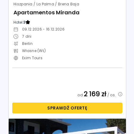
Hiszpania / La Palma / Brena Baja
Apartamentos Miranda
Hotel:
3
09.12.2026 - 16.12.2026
7
dni
Berlin
Własne (WŁ)
Exim Tours
2 169
zł
od
/ os.
SPRAWDŹ OFERTĘ