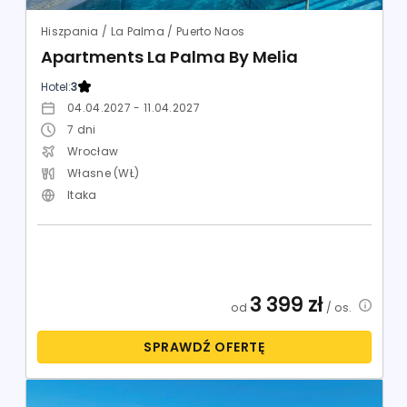
Hiszpania / La Palma / Puerto Naos
Apartments La Palma By Melia
Hotel:
3
04.04.2027 - 11.04.2027
7
dni
Wrocław
Własne (WŁ)
Itaka
3 399
zł
od
/ os.
SPRAWDŹ OFERTĘ