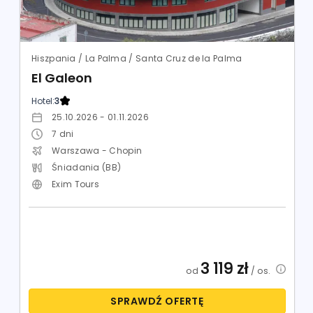
Hiszpania / La Palma / Santa Cruz de la Palma
El Galeon
Hotel:
3
25.10.2026 - 01.11.2026
7
dni
Warszawa - Chopin
Śniadania (BB)
Exim Tours
3 119
zł
od
/ os.
SPRAWDŹ OFERTĘ