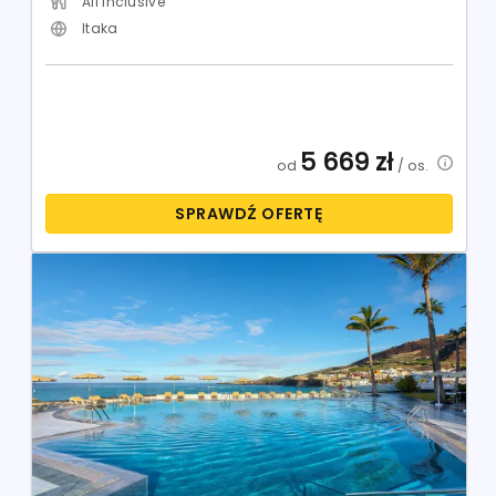
All Inclusive
Itaka
5 669
zł
od
/ os.
SPRAWDŹ OFERTĘ