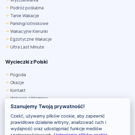
Podróż poślubna
Tanie Wakacje
Parkingi lotniskowe
Wakacyjne Kierunki
Egzotyczne Wakacje
Ultra Last Minute
Wycieczki z Polski
Chrome
Safari iOS
Safari macOS
Edge
Pogoda
Firefox
Inna
Okazje
Ustawienia → Prywatność i bezpieczeństwo → Pliki cookie innych
Kontakt
firm → ustaw „Zezwalaj”.
Na czas rezerwacji nie blokuj cookies i śledzenia dla tej witryny.
Wakacje z Niemiec
Na czas rezerwacji nie korzystaj z trybu incognito.
Polityka Prywatności
Szanujemy Twoją prywatność!
Wakacje w Egipcie
Cześć, używamy plików cookie, aby zapewnić
Rankingi hoteli
prawidłowe działanie witryny, analizować ruch i
wydajność oraz udostępniać funkcje mediów
społecznościowych.
Ustawienia plików cookie