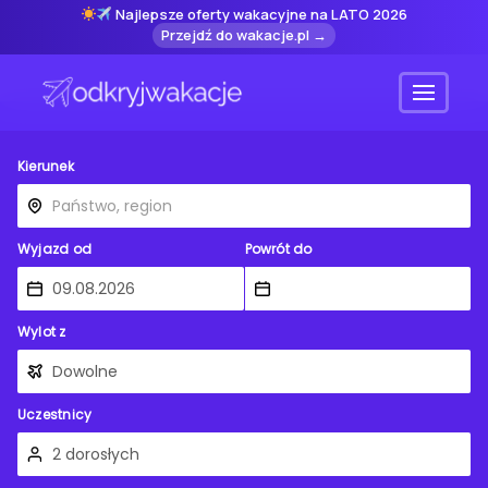
Najlepsze oferty wakacyjne na LATO 2026
Przejdź do wakacje.pl →
Menu
Kierunek
Wyjazd od
Powrót do
Wylot z
Uczestnicy