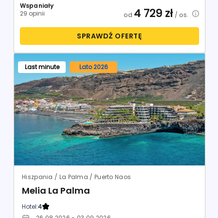
Wspaniały
4 729
zł
29 opinii
od
/ os.
SPRAWDŹ OFERTĘ
Last minute
Lato 2026
Hiszpania / La Palma / Puerto Naos
Melia La Palma
Hotel:
4
26.08.2026 - 03.09.2026