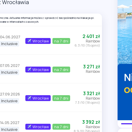
 z Wrocławia
amiczne. Aktualne informacje możesz sprawdzić bezpośrednio na Wakacje.pl.
owane w interwałach czasowych.
2 401 zł
 04.06.2027
Wrocław
na 7 dni
Rainbow
l Inclusive
6.3 /10 (15 opinii)
 07.05.2027
3 271 zł
Wrocław
na 7 dni
Rainbow
l Inclusive
3 321 zł
 27.09.2026
Wrocław
na 7 dni
Rainbow
l Inclusive
7.3 /10 (18 opinii)
3 392 zł
 14.05.2027
Wrocław
na 7 dni
Rainbow
l Inclusive
8.9 /10 (58 opinii)