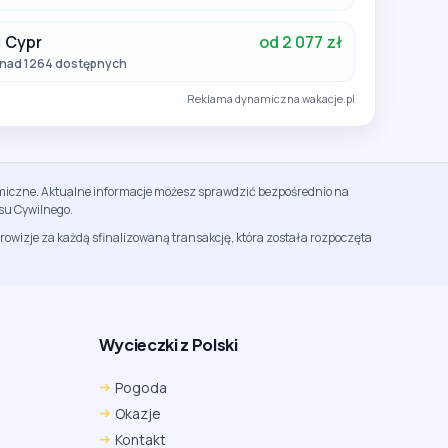
Cypr
od 2 077 zł
nad 1264 dostępnych
Reklama dynamiczna wakacje.pl
namiczne. Aktualne informacje możesz sprawdzić bezpośrednio na
su Cywilnego.
rowizje za każdą sfinalizowaną transakcję, która została rozpoczęta
Wycieczki z Polski
Chrome
Safari iOS
Safari macOS
Pogoda
Edge
Firefox
Inna
Okazje
Ustawienia → Prywatność i bezpieczeństwo → Pliki
Kontakt
cookie innych firm → ustaw „Zezwalaj”.