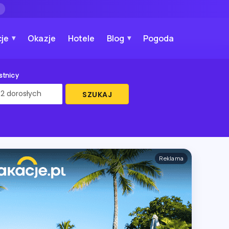
→
je
Okazje
Hotele
Blog
Pogoda
stnicy
SZUKAJ
Reklama