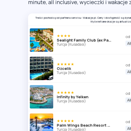
minute, all inclusive, wycieczki i wakacje
Treści pochodzą od partnera serwisu: Wakacje.pl. Ceny i dostępność są dyn
Wyświetlane okazje są aktualiz
★★★★
od
Sealight Family Club (ex Palmin Sunset Plaza)
Al
Turcja (Kusadasi)
★★★★★
od
Ozcelik
Al
Turcja (Kusadasi)
★★★★★
od
Infinity by Yelken
Al
Turcja (Kusadasi)
★★★★★
od
Palm Wings Beach Resort & SPA (Kusadasi)
Al
Turcja (Kusadasi)