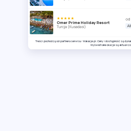
★★★★★
od
Omer Prime Holiday Resort
Al
Turcja (Kusadasi)
Treści pochodzą od partnera serwisu: Wakacje.pl. Ceny i dostępność są dyn
Wyświetlane okazje są aktualiz