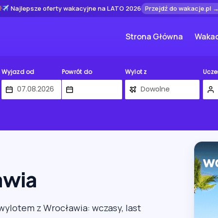
Najlepsze oferty wakacyjne na LATO 2026
Przejdź do wakacje.pl 
Strona Główna
Wakac
Wyjazd od
Powrót do
Wylot z
Ucze
awia
z wylotem z Wrocławia: wczasy, last