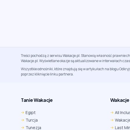
Treści pochodzą z serwisu Wakacje.pl. Stanowią własność prawnie ch
Wakacje.pl. Wyświetlane okazje są aktualizowane w interwałach cza
Wszystkie odnośniki, które znajdują się w artykułach na blogu Odkry
poprzez kliknięcie linku partnera.
Tanie Wakacje
Wakacje A
Egipt
All Inclu
Turcja
Wakacje
Tunezja
Last Mi