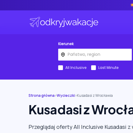
Kierunek
All Inclusive
Last Minute
Strona główna
›
Wycieczki
›
Kusadasi z Wrocławia
Kusadasi z Wrocł
Przeglądaj oferty All Inclusive Kusadasi 