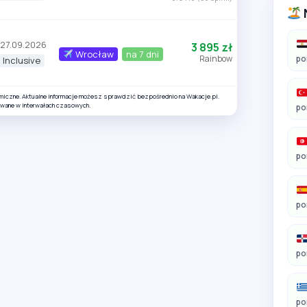
 27.09.2026
3 895 zł
Wrocław
na 7 dni
Rainbow
po
l Inclusive
amiczne. Aktualne informacje możesz sprawdzić bezpośrednio na Wakacje.pl.
owane w interwałach czasowych.
po
po
po
po
po