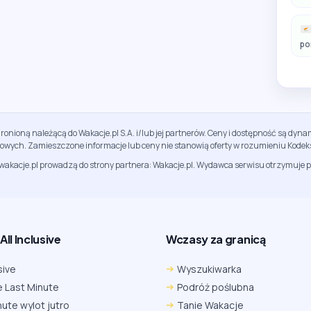
po
ronioną należącą do Wakacje.pl S.A. i/lub jej partnerów. Ceny i dostępność są dy
sowych. Zamieszczone informacje lub ceny nie stanowią oferty w rozumieniu Kodek
jwakacje.pl prowadzą do strony partnera: Wakacje.pl. Wydawca serwisu otrzymuje p
ll Inclusive
Wczasy za granicą
sive
Wyszukiwarka
 Last Minute
Podróż poślubna
nute wylot jutro
Tanie Wakacje