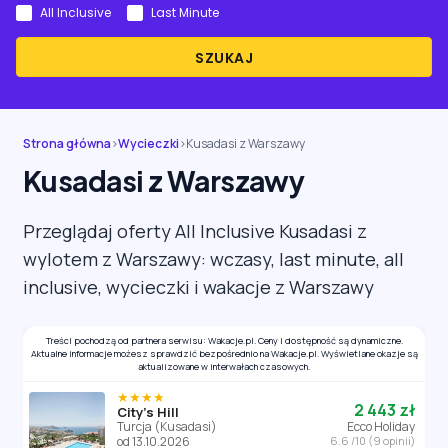
All Inclusive
Last Minute
SZUKAJ
Strona główna
›
Wycieczki
›
Kusadasi z Warszawy
Kusadasi z Warszawy
Przeglądaj oferty All Inclusive Kusadasi z
wylotem z Warszawy: wczasy, last minute, all
inclusive, wycieczki i wakacje z Warszawy
Treści pochodzą od partnera serwisu: Wakacje.pl. Ceny i dostępność są dynamiczne.
Aktualne informacje możesz sprawdzić bezpośrednio na Wakacje.pl. Wyświetlane okazje są
aktualizowane w interwałach czasowych.
★★★★
2 443 zł
City's Hill
Turcja (Kusadasi)
Ecco Holiday
od 13.10.2026
6.6 /10 (9 opinii)