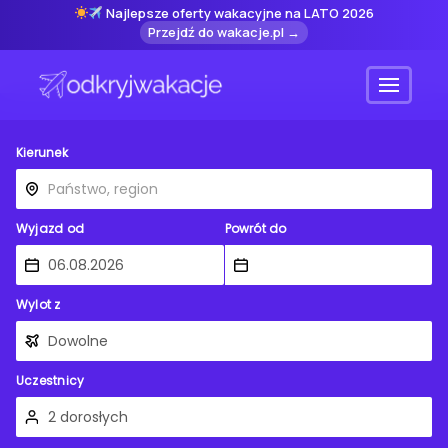
Najlepsze oferty wakacyjne na LATO 2026
Przejdź do wakacje.pl →
Menu
Kierunek
Wyjazd od
Powrót do
Wylot z
Uczestnicy