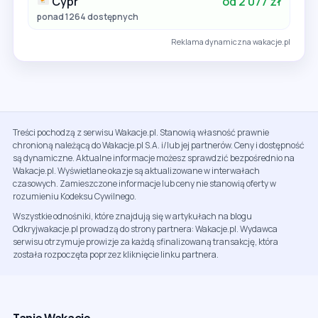
Cypr
od 2 077 zł
ponad 1264 dostępnych
Reklama dynamiczna wakacje.pl
Treści pochodzą z serwisu Wakacje.pl. Stanowią własność prawnie
chronioną należącą do Wakacje.pl S.A. i/lub jej partnerów. Ceny i dostępność
są dynamiczne. Aktualne informacje możesz sprawdzić bezpośrednio na
Wakacje.pl. Wyświetlane okazje są aktualizowane w interwałach
czasowych. Zamieszczone informacje lub ceny nie stanowią oferty w
rozumieniu Kodeksu Cywilnego.
Wszystkie odnośniki, które znajdują się w artykułach na blogu
Odkryjwakacje.pl prowadzą do strony partnera: Wakacje.pl. Wydawca
serwisu otrzymuje prowizje za każdą sfinalizowaną transakcję, która
została rozpoczęta poprzez kliknięcie linku partnera.
Tanie Wakacje