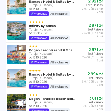
2 921 zł
Ramada Hotel & Suites by Wyndham
Turcja (Kusadasi)
Ecco Holiday
od 13.10.2026
9.0 /10 (15 opinii)
7 dni
All Inclusive
Warszawa
★★★★★
2 971 zł
Infinity by Yelken
Turcja (Kusadasi)
Best Reisen
od 06.10.2026
7.3 /10 (18 opinii)
7 dni
All Inclusive
Warszawa
★★★
2 971 zł
Dogan Beach Resort & Spa
Turcja (Kusadasi)
Best Reisen
od 13.10.2026
7.4 /10 (31 opinii)
7 dni
All Inclusive
Warszawa
★★★★
2 994 zł
Ramada Hotel & Suites by Wyndham
Turcja (Kusadasi)
Best Reisen
od 13.10.2026
9.0 /10 (15 opinii)
7 dni
All Inclusive
Warszawa
★★★
3 011 zł
Dogan Paradise Beach Resort
Turcja (Kusadasi)
Best Reisen
od 13.10.2026
7.1 /10 (12 opinii)
7 dni
All Inclusive
Warszawa