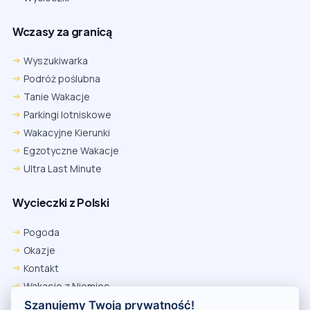
Wczasy za granicą
Wyszukiwarka
Podróż poślubna
Tanie Wakacje
Parkingi lotniskowe
Wakacyjne Kierunki
Egzotyczne Wakacje
Ultra Last Minute
Wycieczki z Polski
Chrome
Safari iOS
Safari macOS
Edge
Pogoda
Firefox
Inna
Okazje
Ustawienia → Prywatność i bezpieczeństwo → Pliki cookie innych
Kontakt
firm → ustaw „Zezwalaj”.
Na czas rezerwacji nie blokuj cookies i śledzenia dla tej witryny.
Wakacje z Niemiec
Na czas rezerwacji nie korzystaj z trybu incognito.
Polityka Prywatności
Szanujemy Twoją prywatność!