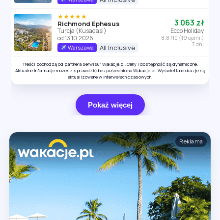
★★★★★
3 063 zł
Richmond Ephesus
Turcja (Kusadasi)
Ecco Holiday
od 13.10.2026
8.8 /10 (19 opinii)
7 dni
All Inclusive
Warszawa
Treści pochodzą od partnera serwisu: Wakacje.pl. Ceny i dostępność są dynamiczne.
Aktualne informacje możesz sprawdzić bezpośrednio na Wakacje.pl. Wyświetlane okazje są
aktualizowane w interwałach czasowych.
Pokaż więcej
Reklama