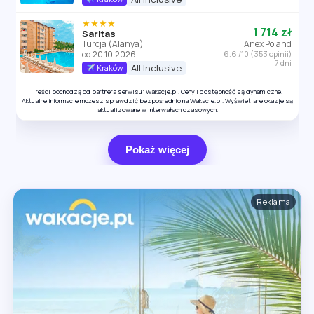
★★★★
1 714 zł
Saritas
Turcja (Alanya)
Anex Poland
od 20.10.2026
6.6 /10 (353 opinii)
7 dni
All Inclusive
Kraków
Treści pochodzą od partnera serwisu: Wakacje.pl. Ceny i dostępność są dynamiczne.
Aktualne informacje możesz sprawdzić bezpośrednio na Wakacje.pl. Wyświetlane okazje są
aktualizowane w interwałach czasowych.
Pokaż więcej
Reklama