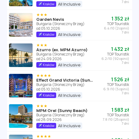
7 dni
All Inclusive
Kraków
★★★
1 352 zł
Garden Nevis
Bułgaria (Słoneczny Brzeg)
TOP Touristik
od 05.10.2026
6.4 /10 (2 opinii)
7 dni
All Inclusive
Kraków
★★★
1 432 zł
Azurro (ex. MPM Azurro)
Bułgaria (Słoneczny Brzeg)
TOP Touristik
od 24.09.2026
6.2 /10 (92 opinii)
7 dni
All Inclusive
Kraków
★★★★
1 526 zł
Effect Grand Victoria (Sunny Beach)
Bułgaria (Słoneczny Brzeg)
TOP Touristik
od 05.10.2026
6.9 /10 (5 opinii)
7 dni
All Inclusive
Kraków
★★★
1 583 zł
MPM Orel (Sunny Beach)
Bułgaria (Słoneczny Brzeg)
TOP Touristik
od 28.09.2026
7.8 /10 (25 opinii)
7 dni
All Inclusive
Kraków
★★★★