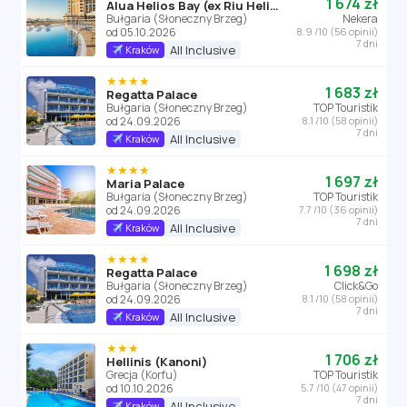
1 674 zł
Alua Helios Bay (ex Riu Helios Bay)
Bułgaria (Słoneczny Brzeg)
Nekera
od 05.10.2026
8.9 /10 (56 opinii)
7 dni
All Inclusive
Kraków
★★★★
1 683 zł
Regatta Palace
Bułgaria (Słoneczny Brzeg)
TOP Touristik
od 24.09.2026
8.1 /10 (58 opinii)
7 dni
All Inclusive
Kraków
★★★★
1 697 zł
Maria Palace
Bułgaria (Słoneczny Brzeg)
TOP Touristik
od 24.09.2026
7.7 /10 (36 opinii)
7 dni
All Inclusive
Kraków
★★★★
1 698 zł
Regatta Palace
Bułgaria (Słoneczny Brzeg)
Click&Go
od 24.09.2026
8.1 /10 (58 opinii)
7 dni
All Inclusive
Kraków
★★★
1 706 zł
Hellinis (Kanoni)
Grecja (Korfu)
TOP Touristik
od 10.10.2026
5.7 /10 (47 opinii)
7 dni
All Inclusive
Kraków