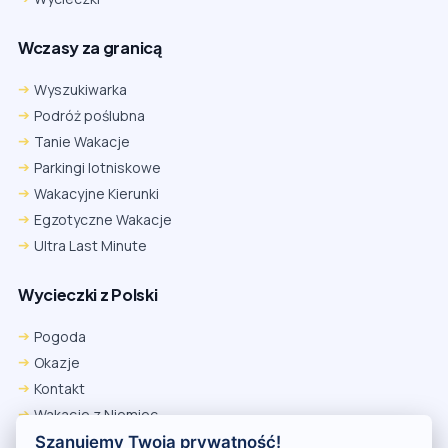
Wczasy za granicą
Wyszukiwarka
Podróż poślubna
Tanie Wakacje
Parkingi lotniskowe
Wakacyjne Kierunki
Egzotyczne Wakacje
Ultra Last Minute
Wycieczki z Polski
Chrome
Safari iOS
Safari macOS
Edge
Pogoda
Firefox
Inna
Okazje
Ustawienia → Prywatność i bezpieczeństwo → Pliki cookie innych
Kontakt
firm → ustaw „Zezwalaj”.
Na czas rezerwacji nie blokuj cookies i śledzenia dla tej witryny.
Wakacje z Niemiec
Na czas rezerwacji nie korzystaj z trybu incognito.
Polityka Prywatności
Szanujemy Twoją prywatność!