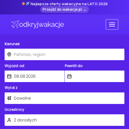
Najlepsze oferty wakacyjne na LATO 2026
Przejdź do wakacje.pl →
Menu
Kierunek
Wyjazd od
Powrót do
Wylot z
Uczestnicy