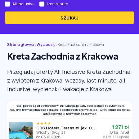
All Inclusive
Last Minute
SZUKAJ
Strona główna
›
Wycieczki
›
Kreta Zachodnia z Krakowa
Kreta Zachodnia z Krakowa
Przeglądaj oferty All Inclusive Kreta Zachodnia
z wylotem z Krakowa: wczasy, last minute, all
inclusive, wycieczki i wakacje z Krakowa
Treści pochodzą od partnera serwisu: Wakacje.pl. Ceny i dostępność są dynamiczne.
Aktualne informacje możesz sprawdzić bezpośrednio na Wakacje.pl. Wyświetlane okazje są
aktualizowane w interwałach czasowych.
★★★★
1 271 zł
CDS Hotels Terrasini (ex. Citta del Mare)
Włochy (Sycylia)
Orka Travel
od 06.10.2026
8.1 /10 (84 opinii)