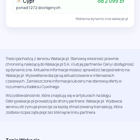
Cypr
od 2 099 zł
ponad 1272 dostępnych
Reklama dynamiczna wakacje.pl
Treści pochodzą z serwisu Wakacje.pl. Stanowią własność prawnie
chronioną należącą do Wakacje.pl S.A. i/lub jej partnerów. Ceny i dostępność
są dynamiczne. Aktualne informacje możesz sprawdzić bezpośrednio na
Wakacje.pl. Wyświetlane okazje są aktualizowane w interwałach
czasowych. Zamieszczone informacje lub ceny nie stanowią oferty w
rozumieniu Kodeksu Cywilnego.
Wszystkie odnośniki, które znajdują się w artykułach na blogu
Odkryjwakacje.pl prowadzą do strony partnera: Wakacje.pl. Wydawca
serwisu otrzymuje prowizje za każdą sfinalizowaną transakcję, która
została rozpoczęta poprzez kliknięcie linku partnera.