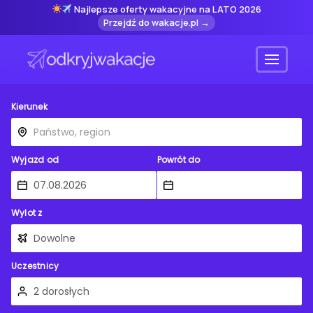
Najlepsze oferty wakacyjne na LATO 2026
Przejdź do wakacje.pl →
Menu
Kierunek
Wyjazd od
Powrót do
Wylot z
Uczestnicy