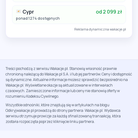
Cypr
od 2 099 zł
ponad 1274 dostępnych
Reklama dynamiczna wakacje.pl
Treści pochodzą z serwisu Wakacje.pl. Stanowią własność prawnie
chronioną należącą do Wakacje.pl S.A. i/lub jej partnerów. Ceny i dostępność
są dynamiczne. Aktualne informacje możesz sprawdzić bezpośrednio na
Wakacje.pl. Wyświetlane okazje są aktualizowane w interwałach
czasowych. Zamieszczone informacje lub ceny nie stanowią oferty w
rozumieniu Kodeksu Cywilnego.
Wszystkie odnośniki, które znajdują się w artykułach na blogu
Odkryjwakacje.pl prowadzą do strony partnera: Wakacje.pl. Wydawca
serwisu otrzymuje prowizje za każdą sfinalizowaną transakcję, która
została rozpoczęta poprzez kliknięcie linku partnera.