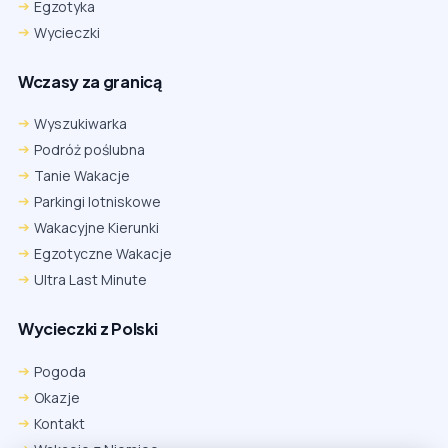
Egzotyka
Wycieczki
Wczasy za granicą
Wyszukiwarka
Podróż poślubna
Tanie Wakacje
Parkingi lotniskowe
Wakacyjne Kierunki
Egzotyczne Wakacje
Ultra Last Minute
Wycieczki z Polski
Chrome
Safari iOS
Safari macOS
Edge
Pogoda
Firefox
Inna
Okazje
Ustawienia → Prywatność i bezpieczeństwo → Pliki cookie innych
Kontakt
firm → ustaw „Zezwalaj”.
Na czas rezerwacji nie blokuj cookies i śledzenia dla tej witryny.