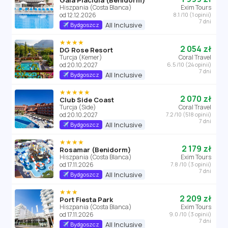
Gala Placidia (Benidorm)
Hiszpania (Costa Blanca)
Exim Tours
od 12.12.2026
8.1 /10 (1 opinii)
7 dni
All Inclusive
Bydgoszcz
★★★★
2 054 zł
DG Rose Resort
Turcja (Kemer)
Coral Travel
od 20.10.2027
6.5 /10 (24 opinii)
7 dni
All Inclusive
Bydgoszcz
★★★★★
2 070 zł
Club Side Coast
Turcja (Side)
Coral Travel
od 20.10.2027
7.2 /10 (518 opinii)
7 dni
All Inclusive
Bydgoszcz
★★★★
2 179 zł
Rosamar (Benidorm)
Hiszpania (Costa Blanca)
Exim Tours
od 17.11.2026
7.8 /10 (3 opinii)
7 dni
All Inclusive
Bydgoszcz
★★★
2 209 zł
Port Fiesta Park
Hiszpania (Costa Blanca)
Exim Tours
od 17.11.2026
9.0 /10 (3 opinii)
7 dni
All Inclusive
Bydgoszcz