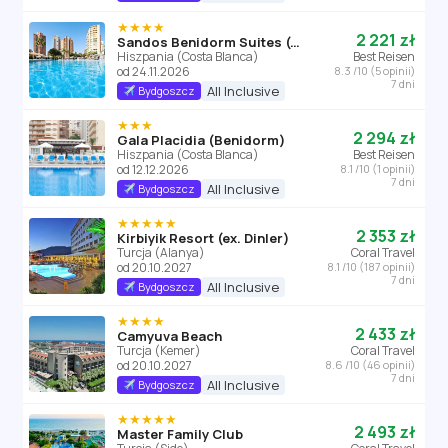
★★★★
2 221 zł
Sandos Benidorm Suites (ex Marconfort Benidorm Suites)
Hiszpania (Costa Blanca)
Best Reisen
od 24.11.2026
8.3 /10 (5 opinii)
7 dni
All Inclusive
Bydgoszcz
★★★
2 294 zł
Gala Placidia (Benidorm)
Hiszpania (Costa Blanca)
Best Reisen
od 12.12.2026
8.1 /10 (1 opinii)
7 dni
All Inclusive
Bydgoszcz
★★★★★
2 353 zł
Kirbiyik Resort (ex. Dinler)
Turcja (Alanya)
Coral Travel
od 20.10.2027
8.1 /10 (187 opinii)
7 dni
All Inclusive
Bydgoszcz
★★★★
2 433 zł
Camyuva Beach
Turcja (Kemer)
Coral Travel
od 20.10.2027
8.6 /10 (46 opinii)
7 dni
All Inclusive
Bydgoszcz
★★★★★
2 493 zł
Master Family Club