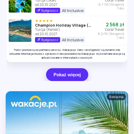
Turcja (Side)
Coral Travel
od 20.10.2027
6.7 /10 (10 opinii)
7 dni
All Inclusive
Bydgoszcz
★★★★★
2 568 zł
Champion Holiday Village (Kemer)
Turcja (Kemer)
Coral Travel
od 20.10.2027
8.2 /10 (94 opinii)
7 dni
All Inclusive
Bydgoszcz
Treści pochodzą od partnera serwisu: Wakacje.pl. Ceny i dostępność są dynamiczne.
Aktualne informacje możesz sprawdzić bezpośrednio na Wakacje.pl. Wyświetlane okazje są
aktualizowane w interwałach czasowych.
Pokaż więcej
Reklama