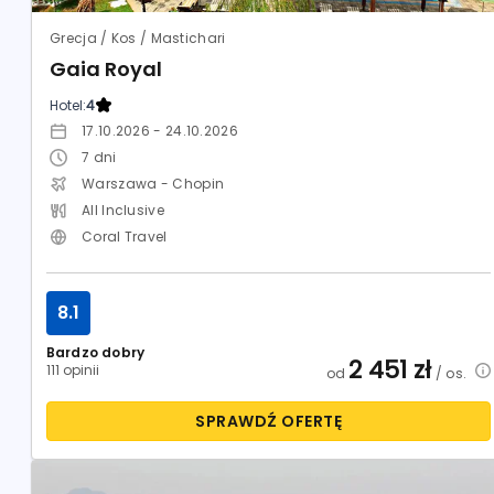
Grecja / Kos / Mastichari
Gaia Royal
Hotel:
4
17.10.2026 - 24.10.2026
7
dni
Warszawa - Chopin
All Inclusive
Coral Travel
8.1
Bardzo dobry
2 451
zł
111 opinii
od
/ os.
SPRAWDŹ OFERTĘ