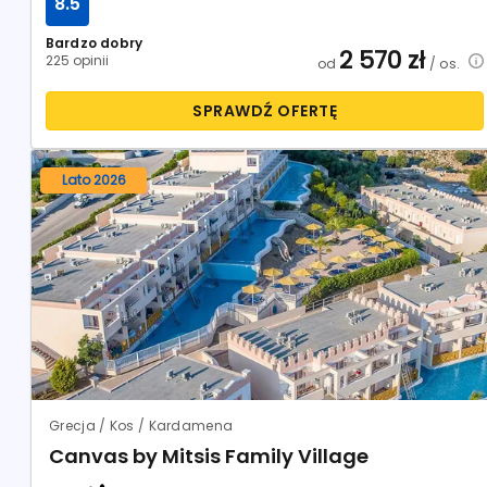
8.5
Bardzo dobry
2 570
zł
225 opinii
od
/ os.
SPRAWDŹ OFERTĘ
Lato 2026
Grecja / Kos / Kardamena
Canvas by Mitsis Family Village