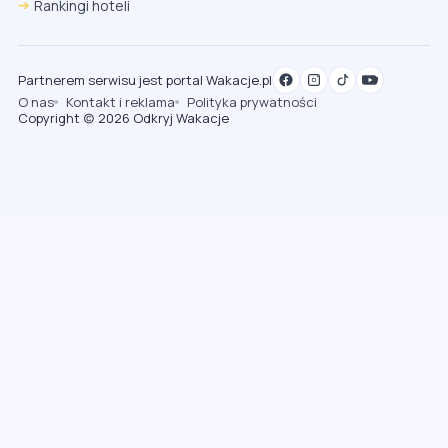
Rankingi hoteli
Partnerem serwisu jest portal Wakacje.pl
O nas
Kontakt i reklama
Polityka prywatności
Copyright (c) 2026 Odkryj Wakacje
Chrome
Safari iOS
Safari macOS
Edge
Firefox
Inna