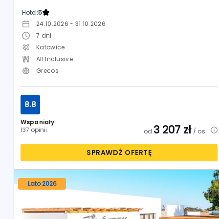
Hotel:
5
24.10.2026 - 31.10.2026
7
dni
Katowice
All Inclusive
Grecos
8.8
Wspaniały
3 207
zł
137 opinii
od
/ os.
SPRAWDŹ OFERTĘ
Lato 2026