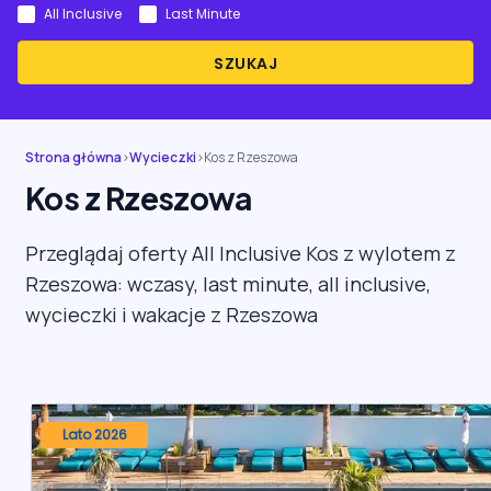
All Inclusive
Last Minute
SZUKAJ
Strona główna
›
Wycieczki
›
Kos z Rzeszowa
Kos z Rzeszowa
Przeglądaj oferty All Inclusive Kos z wylotem z
Rzeszowa: wczasy, last minute, all inclusive,
wycieczki i wakacje z Rzeszowa
Lato 2026