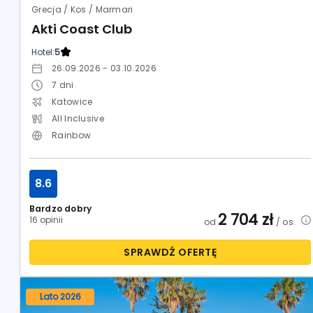
Grecja / Kos / Marmari
Akti Coast Club
Hotel:
5
26.09.2026 - 03.10.2026
7
dni
Katowice
All Inclusive
Rainbow
8.6
Bardzo dobry
2 704
zł
16 opinii
od
/ os.
SPRAWDŹ OFERTĘ
Lato 2026