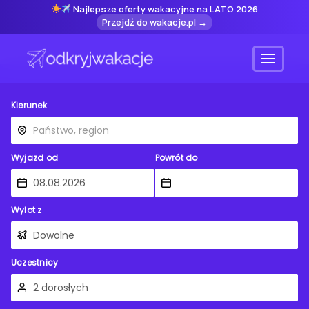
Najlepsze oferty wakacyjne na LATO 2026
Przejdź do wakacje.pl →
Menu
Kierunek
Wyjazd od
Powrót do
Wylot z
Uczestnicy