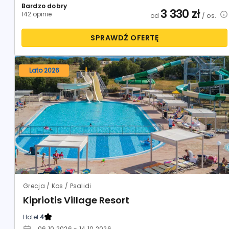
Bardzo dobry
3 330
zł
142 opinie
od
/ os.
SPRAWDŹ OFERTĘ
Lato 2026
Grecja / Kos / Psalidi
Kipriotis Village Resort
Hotel:
4
06.10.2026 - 14.10.2026