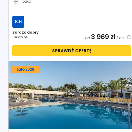
Itaka
8.6
Bardzo dobry
3 969
zł
114 opinii
od
/ os.
SPRAWDŹ OFERTĘ
Lato 2026