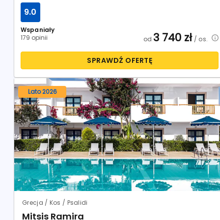
9.0
Wspaniały
3 740
zł
179 opinii
od
/ os.
SPRAWDŹ OFERTĘ
Lato 2026
Grecja / Kos / Psalidi
Mitsis Ramira