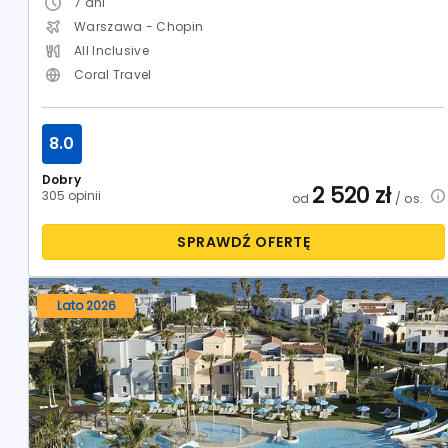
7
dni
Warszawa - Chopin
All Inclusive
Coral Travel
8.0
Dobry
2 520
zł
305 opinii
od
/ os.
SPRAWDŹ OFERTĘ
Lato 2026