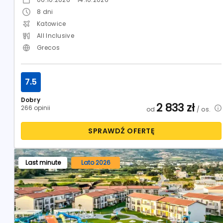
8
dni
Katowice
All Inclusive
Grecos
7.5
Dobry
2 833
zł
266 opinii
od
/ os.
SPRAWDŹ OFERTĘ
Last minute
Lato 2026