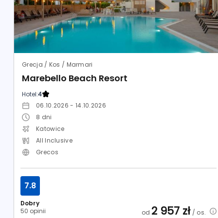
Grecja / Kos / Marmari
Marebello Beach Resort
Hotel:
4
06.10.2026 - 14.10.2026
8
dni
Katowice
All Inclusive
Grecos
7.8
Dobry
2 957
zł
50 opinii
od
/ os.