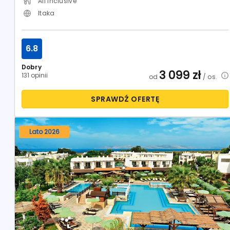
All Inclusive
Itaka
6.8
Dobry
3 099
zł
131 opinii
od
/ os.
SPRAWDŹ OFERTĘ
Lato 2026