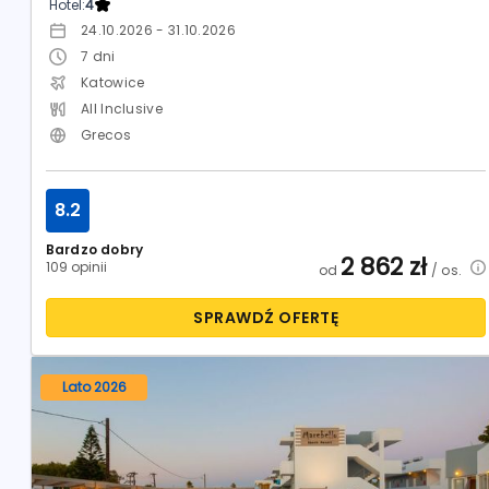
Hotel:
4
24.10.2026 - 31.10.2026
7
dni
Katowice
All Inclusive
Grecos
8.2
Bardzo dobry
2 862
zł
109 opinii
od
/ os.
SPRAWDŹ OFERTĘ
Lato 2026