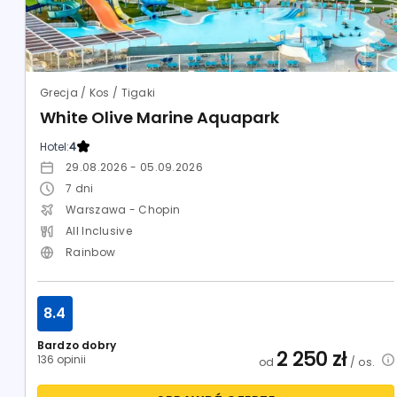
Grecja / Kos / Tigaki
White Olive Marine Aquapark
Hotel:
4
29.08.2026 - 05.09.2026
7
dni
Warszawa - Chopin
All Inclusive
Rainbow
8.4
Bardzo dobry
2 250
zł
136 opinii
od
/ os.