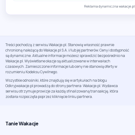
Reklama dynamiczna wakacje.pl
Treści pochodzą z serwisu Wakacje.pl. Stanowią własność prawnie
chronioną należącą do Wakacje.pl S.A. i/lub jej partnerów. Ceny i dostępność
są dynamiczne. Aktualne informacje możesz sprawdzić bezpośrednio na
Wakacje.pl. Wyświetlane okazje są aktualizowane w interwałach
czasowych. Zamieszczone informacje lub ceny nie stanowią oferty w
rozumieniu Kodeksu Cywilnego.
Wszystkie odnośniki, które znajdują się w artykułach na blogu
Odkryjwakacje.pl prowadzą do strony partnera: Wakacje.pl. Wydawca
serwisu otrzymuje prowizje za każdą sfinalizowaną transakcję, która
została rozpoczęta poprzez kliknięcie linku partnera.
Tanie Wakacje