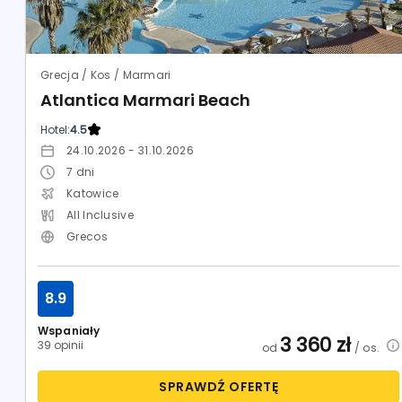
Grecja / Kos / Marmari
Atlantica Marmari Beach
Hotel:
4.5
24.10.2026 - 31.10.2026
7
dni
Katowice
All Inclusive
Grecos
8.9
Wspaniały
3 360
zł
39 opinii
od
/ os.
SPRAWDŹ OFERTĘ