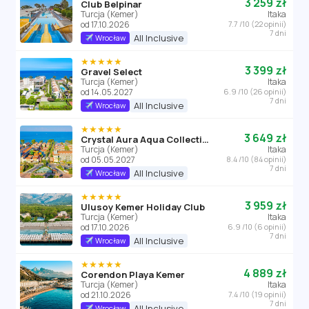
3 259 zł
Club Belpinar
Turcja (Kemer)
Itaka
od 17.10.2026
7.7 /10 (22 opinii)
7 dni
All Inclusive
Wrocław
★★★★★
3 399 zł
Gravel Select
Turcja (Kemer)
Itaka
od 14.05.2027
6.9 /10 (26 opinii)
7 dni
All Inclusive
Wrocław
★★★★★
3 649 zł
Crystal Aura Aqua Collection
Turcja (Kemer)
Itaka
od 05.05.2027
8.4 /10 (84 opinii)
7 dni
All Inclusive
Wrocław
★★★★★
3 959 zł
Ulusoy Kemer Holiday Club
Turcja (Kemer)
Itaka
od 17.10.2026
6.9 /10 (6 opinii)
7 dni
All Inclusive
Wrocław
★★★★★
4 889 zł
Corendon Playa Kemer
Turcja (Kemer)
Itaka
od 21.10.2026
7.4 /10 (19 opinii)
7 dni
All Inclusive
Wrocław