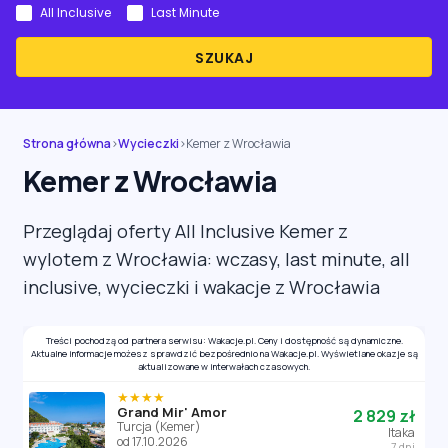
All Inclusive
Last Minute
SZUKAJ
Strona główna
›
Wycieczki
›
Kemer z Wrocławia
Kemer z Wrocławia
Przeglądaj oferty All Inclusive Kemer z
wylotem z Wrocławia: wczasy, last minute, all
inclusive, wycieczki i wakacje z Wrocławia
Treści pochodzą od partnera serwisu: Wakacje.pl. Ceny i dostępność są dynamiczne.
Aktualne informacje możesz sprawdzić bezpośrednio na Wakacje.pl. Wyświetlane okazje są
aktualizowane w interwałach czasowych.
★★★★
Grand Mir' Amor
2 829 zł
Turcja (Kemer)
Itaka
od 17.10.2026
7 dni