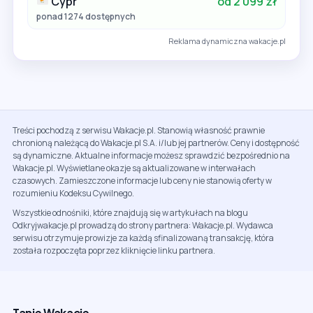
Cypr
od 2 099 zł
ponad 1274 dostępnych
Reklama dynamiczna wakacje.pl
Treści pochodzą z serwisu Wakacje.pl. Stanowią własność prawnie
chronioną należącą do Wakacje.pl S.A. i/lub jej partnerów. Ceny i dostępność
są dynamiczne. Aktualne informacje możesz sprawdzić bezpośrednio na
Wakacje.pl. Wyświetlane okazje są aktualizowane w interwałach
czasowych. Zamieszczone informacje lub ceny nie stanowią oferty w
rozumieniu Kodeksu Cywilnego.
Wszystkie odnośniki, które znajdują się w artykułach na blogu
Odkryjwakacje.pl prowadzą do strony partnera: Wakacje.pl. Wydawca
serwisu otrzymuje prowizje za każdą sfinalizowaną transakcję, która
została rozpoczęta poprzez kliknięcie linku partnera.
Tanie Wakacje