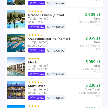
All Inclusive
Wrocław
★★★★★
2 909 zł
Presa Di Finica (Finike)
Turcja (Kemer)
Itaka
od 17.10.2026
7.8 /10 (218 opinii)
7 dni
All Inclusive
Wrocław
★★★★★
2 939 zł
Ozkaymak Marina (Kemer)
Turcja (Kemer)
Itaka
od 07.05.2027
6.1 /10 (43 opinii)
7 dni
All Inclusive
Wrocław
★★★★
3 059 zł
Monk
Turcja (Kemer)
Itaka
od 08.05.2027
4.4 /10 (2 opinii)
7 dni
All Inclusive
Wrocław
★★★★★
3 230 zł
Marti Myra
Turcja (Kemer)
Coral Travel
od 04.11.2026
8.5 /10 (68 opinii)
7 dni
All Inclusive
Wrocław
★★★★