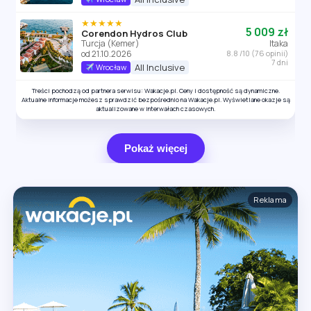
★★★★★
5 009 zł
Corendon Hydros Club
Turcja (Kemer)
Itaka
od 21.10.2026
8.8 /10 (76 opinii)
7 dni
All Inclusive
Wrocław
Treści pochodzą od partnera serwisu: Wakacje.pl. Ceny i dostępność są dynamiczne.
Aktualne informacje możesz sprawdzić bezpośrednio na Wakacje.pl. Wyświetlane okazje są
aktualizowane w interwałach czasowych.
Pokaż więcej
Reklama