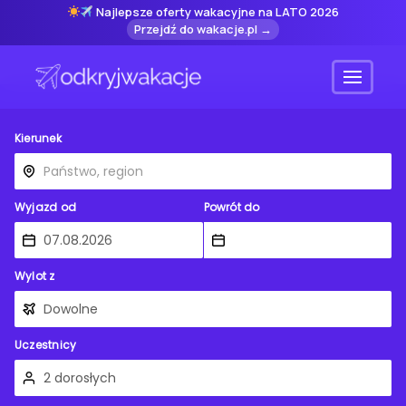
Najlepsze oferty wakacyjne na LATO 2026
Przejdź do wakacje.pl →
Menu
Kierunek
Wyjazd od
Powrót do
Wylot z
Uczestnicy