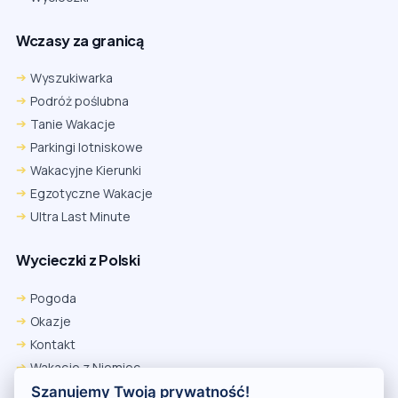
Wczasy za granicą
Wyszukiwarka
Podróż poślubna
Tanie Wakacje
Parkingi lotniskowe
Wakacyjne Kierunki
Egzotyczne Wakacje
Ultra Last Minute
Wycieczki z Polski
Chrome
Safari iOS
Safari macOS
Edge
Pogoda
Firefox
Inna
Okazje
Ustawienia → Prywatność i bezpieczeństwo → Pliki cookie innych
Kontakt
firm → ustaw „Zezwalaj”.
Na czas rezerwacji nie blokuj cookies i śledzenia dla tej witryny.
Wakacje z Niemiec
Na czas rezerwacji nie korzystaj z trybu incognito.
Polityka Prywatności
Szanujemy Twoją prywatność!