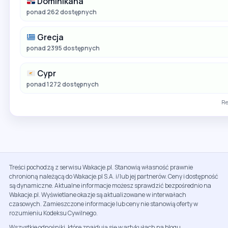
Dominikana
ponad 262 dostępnych
Grecja
ponad 2395 dostępnych
Cypr
ponad 1272 dostępnych
Re
Treści pochodzą z serwisu Wakacje.pl. Stanowią własność prawnie
chronioną należącą do Wakacje.pl S.A. i/lub jej partnerów. Ceny i dostępność
są dynamiczne. Aktualne informacje możesz sprawdzić bezpośrednio na
Wakacje.pl. Wyświetlane okazje są aktualizowane w interwałach
czasowych. Zamieszczone informacje lub ceny nie stanowią oferty w
rozumieniu Kodeksu Cywilnego.
Wszystkie odnośniki, które znajdują się w artykułach na blogu