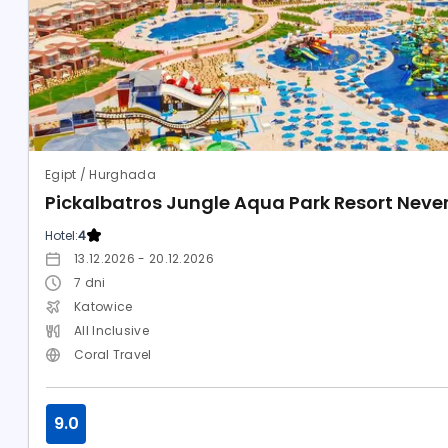
Egipt / Hurghada
Pickalbatros Jungle Aqua Park Resort Neve
Hotel:
4
13.12.2026 - 20.12.2026
7
dni
Katowice
All Inclusive
Coral Travel
9.0