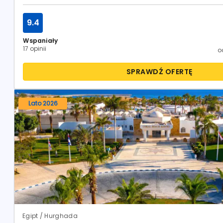
9.4
Wspaniały
17 opinii
o
SPRAWDŹ OFERTĘ
Lato 2026
Egipt / Hurghada