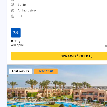
Berlin
All Inclusive
ETI
7.6
Dobry
401 opinii
SPRAWDŹ OFERTĘ
Last minute
Lato 2026