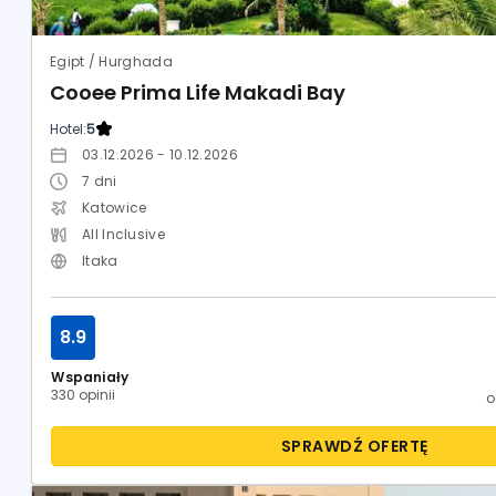
Egipt / Hurghada
Cooee Prima Life Makadi Bay
Hotel:
5
03.12.2026 - 10.12.2026
7
dni
Katowice
All Inclusive
Itaka
8.9
Wspaniały
330 opinii
SPRAWDŹ OFERTĘ