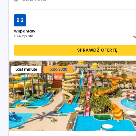
9.2
Wspaniały
1174 opinie
o
SPRAWDŹ OFERTĘ
Last minute
Lato 2026