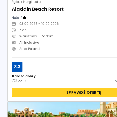
Egipt / Hurghada
Aladdin Beach Resort
Hotel:
4
03.09.2026 - 10.09.2026
7
dni
Warszawa - Radom
All Inclusive
Anex Poland
8.3
Bardzo dobry
721 opinii
SPRAWDŹ OFERTĘ