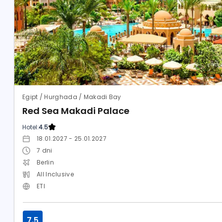
Egipt / Hurghada / Makadi Bay
Red Sea Makadi Palace
Hotel:
4.5
18.01.2027 - 25.01.2027
7
dni
Berlin
All Inclusive
ETI
7.5