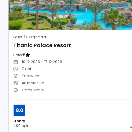
Egipt / Hurghada
Titanic Palace Resort
Hotel:
5
10.12.2026 - 17.12.2026
7
dni
Katowice
All Inclusive
Coral Travel
8.0
Dobry
490 opinii