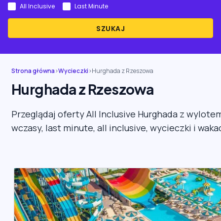
All Inclusive
Last Minute
SZUKAJ
Strona główna
›
Wycieczki
›
Hurghada z Rzeszowa
Hurghada z Rzeszowa
Przeglądaj oferty All Inclusive Hurghada z wylote
wczasy, last minute, all inclusive, wycieczki i wak