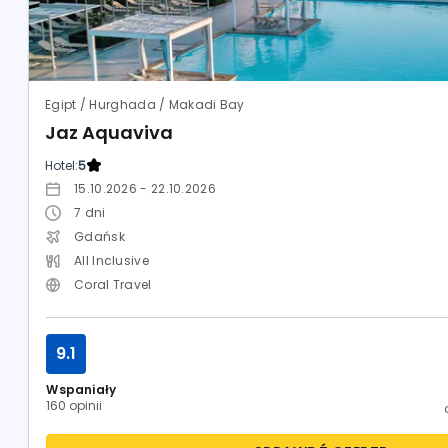
Egipt / Hurghada / Makadi Bay
Jaz Aquaviva
Hotel:
5
15.10.2026 - 22.10.2026
7
dni
Gdańsk
All Inclusive
Coral Travel
9.1
Wspaniały
160 opinii