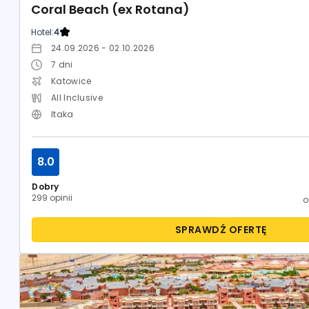
Coral Beach (ex Rotana)
Hotel:
4
24.09.2026 - 02.10.2026
7
dni
Katowice
All Inclusive
Itaka
8.0
Dobry
299 opinii
SPRAWDŹ OFERTĘ