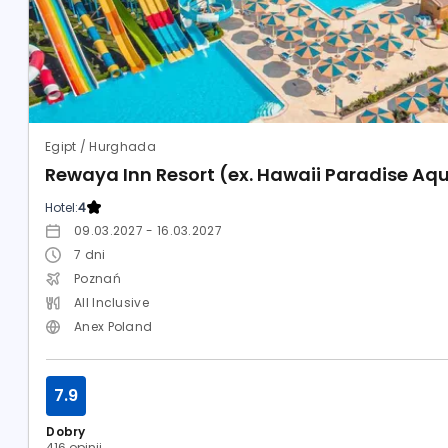
Egipt / Hurghada
Rewaya Inn Resort (ex. Hawaii Paradise Aqu
Hotel:
4
09.03.2027 - 16.03.2027
7
dni
Poznań
All Inclusive
Anex Poland
7.9
Dobry
416 opinii