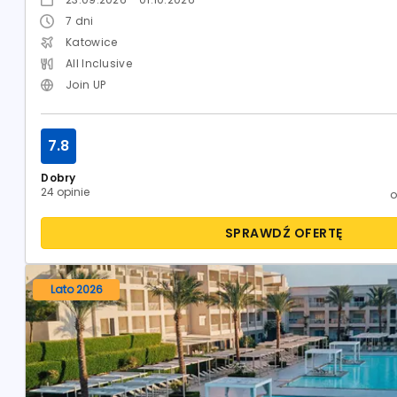
7
dni
Katowice
All Inclusive
Join UP
7.8
Dobry
24 opinie
SPRAWDŹ OFERTĘ
Lato 2026