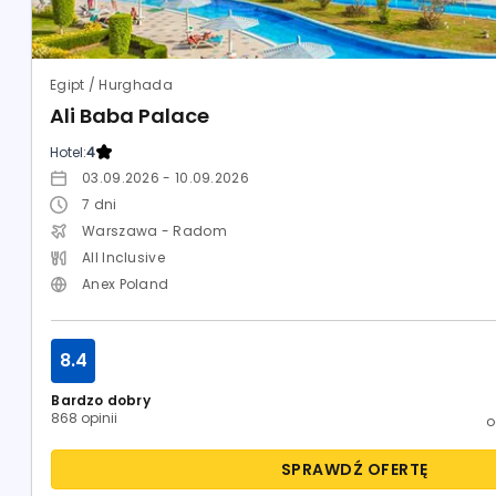
Egipt / Hurghada
Ali Baba Palace
Hotel:
4
03.09.2026 - 10.09.2026
7
dni
Warszawa - Radom
All Inclusive
Anex Poland
8.4
Bardzo dobry
868 opinii
SPRAWDŹ OFERTĘ