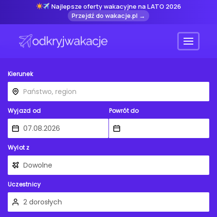
Najlepsze oferty wakacyjne na LATO 2026
Przejdź do wakacje.pl →
Menu
Kierunek
Wyjazd od
Powrót do
Wylot z
Uczestnicy