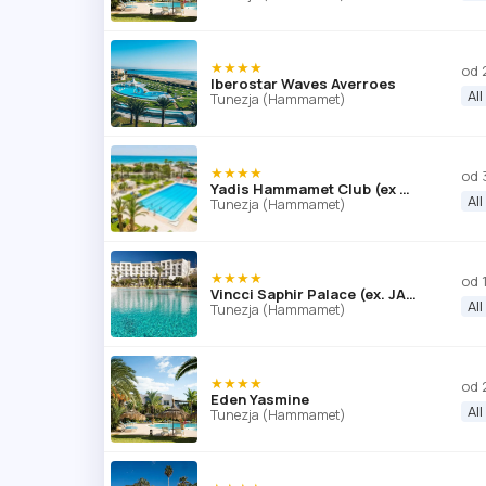
★★★★
od 
Iberostar Waves Averroes
All
Tunezja (Hammamet)
★★★★
od 
Yadis Hammamet Club (ex Eden Village Yadis)
All
Tunezja (Hammamet)
★★★★
od 
Vincci Saphir Palace (ex. JAZ Saphir Palace)
All
Tunezja (Hammamet)
★★★★
od 
Eden Yasmine
All
Tunezja (Hammamet)