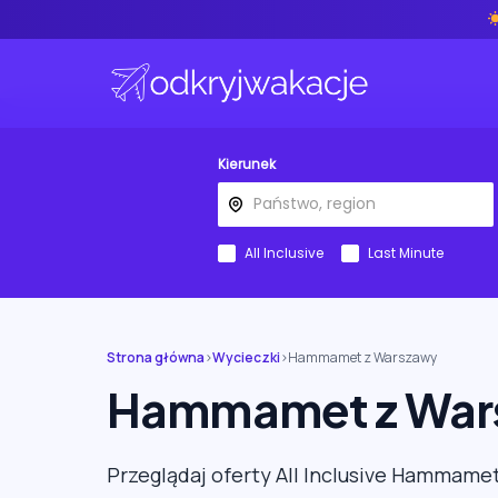
Kierunek
All Inclusive
Last Minute
Strona główna
›
Wycieczki
›
Hammamet z Warszawy
Hammamet z War
Przeglądaj oferty All Inclusive Hammame