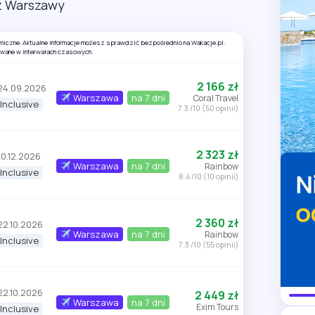
 z Warszawy
amiczne. Aktualne informacje możesz sprawdzić bezpośrednio na Wakacje.pl.
owane w interwałach czasowych.
2 166 zł
24.09.2026
Warszawa
na 7 dni
Coral Travel
 Inclusive
7.3 /10 (50 opinii)
2 323 zł
10.12.2026
Warszawa
na 7 dni
Rainbow
 Inclusive
8.4 /10 (10 opinii)
2 360 zł
22.10.2026
Warszawa
na 7 dni
Rainbow
 Inclusive
7.3 /10 (55 opinii)
22.10.2026
2 449 zł
Warszawa
na 7 dni
Exim Tours
 Inclusive