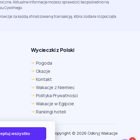
namiczne. Aktualne informacje możesz sprawdzić bezpośrednio na
su Cywilnego.
rowizje za każdą sfinalizowaną transakcję, która została rozpoczęta
Wycieczki z Polski
Chrome
Safari iOS
Safari macOS
Pogoda
Edge
Firefox
Inna
Okazje
Ustawienia → Prywatność i bezpieczeństwo → Pliki
Kontakt
cookie innych firm → ustaw „Zezwalaj”.
Na czas rezerwacji nie blokuj cookies i śledzenia dla tej
Wakacje z Niemiec
witryny.
Polityka Prywatności
Na czas rezerwacji nie korzystaj z trybu incognito.
Wakacje w Egipcie
Rankingi hoteli
Copyright (c) 2026 Odkryj Wakacje
eptuj wszystko