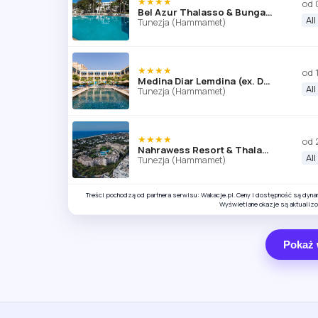
★★★★
od 
Bel Azur Thalasso & Bungalows (ex Novostar Bel Azur)
All
Tunezja (Hammamet)
★★★★
od 
Medina Diar Lemdina (ex. Diar Lemdina)
All
Tunezja (Hammamet)
★★★★
od 
Nahrawess Resort & Thalasso
All
Tunezja (Hammamet)
Treści pochodzą od partnera serwisu: Wakacje.pl. Ceny i dostępność są dyn
Wyświetlane okazje są aktualiz
Pokaż 