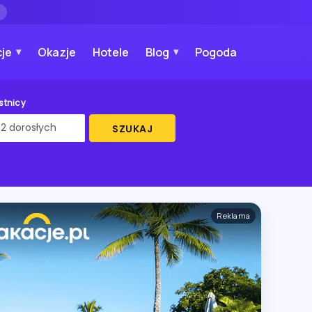
→
je
Okazje
Hotele
Blog
Pogoda
stnicy
SZUKAJ
Reklama