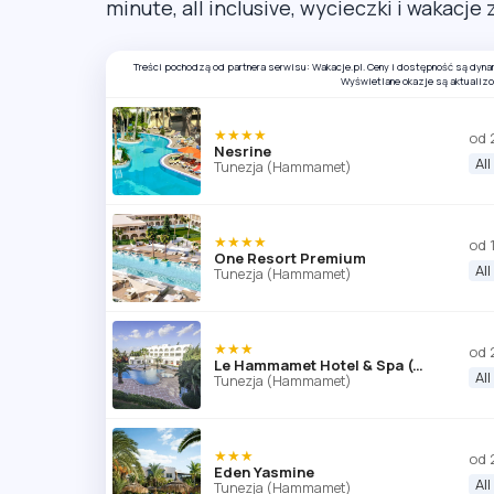
minute, all inclusive, wycieczki i wakacje
Treści pochodzą od partnera serwisu: Wakacje.pl. Ceny i dostępność są dyn
Wyświetlane okazje są aktualiz
★★★★
od 
Nesrine
All
Tunezja (Hammamet)
★★★★
od 
One Resort Premium
All
Tunezja (Hammamet)
★★★
od 
Le Hammamet Hotel & Spa (ex. Otium Park Le Hammamet)
All
Tunezja (Hammamet)
★★★
od 
Eden Yasmine
All
Tunezja (Hammamet)