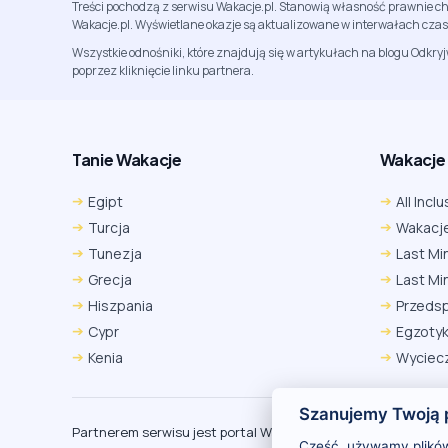
Treści pochodzą z serwisu Wakacje.pl. Stanowią własność prawnie ch
Wakacje.pl. Wyświetlane okazje są aktualizowane w interwałach cza
Wszystkie odnośniki, które znajdują się w artykułach na blogu Odkry
poprzez kliknięcie linku partnera.
Tanie Wakacje
Wakacje A
Egipt
All Inclu
Turcja
Wakacje
Tunezja
Last Mi
Grecja
Last Mi
Hiszpania
Przeds
Cypr
Egzoty
Kenia
Wyciecz
Szanujemy Twoją 
Partnerem serwisu jest portal Wakacje.pl
O
Cześć, używamy plików