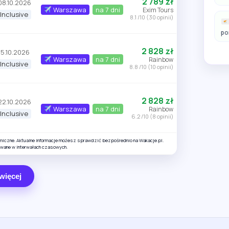
2 789 zł
08.10.2026
Warszawa
na 7 dni
Exim Tours
 Inclusive
8.1 /10 (30 opinii)
po
2 828 zł
15.10.2026
Warszawa
na 7 dni
Rainbow
 Inclusive
8.8 /10 (10 opinii)
2 828 zł
22.10.2026
Warszawa
na 7 dni
Rainbow
 Inclusive
6.2 /10 (8 opinii)
amiczne. Aktualne informacje możesz sprawdzić bezpośrednio na Wakacje.pl.
owane w interwałach czasowych.
więcej