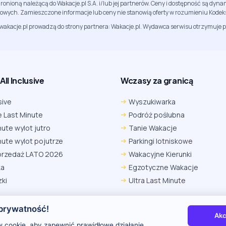
ronioną należącą do Wakacje.pl S.A. i/lub jej partnerów. Ceny i dostępność są dy
sowych. Zamieszczone informacje lub ceny nie stanowią oferty w rozumieniu Kodek
jwakacje.pl prowadzą do strony partnera: Wakacje.pl. Wydawca serwisu otrzymuje p
ll Inclusive
Wczasy za granicą
sive
Wyszukiwarka
 Last Minute
Podróż poślubna
nute wylot jutro
Tanie Wakacje
nute wylot pojutrze
Parkingi lotniskowe
przedaż LATO 2026
Wakacyjne Kierunki
ka
Egzotyczne Wakacje
ki
Ultra Last Minute
prywatność!
Akc
 nas
Kontakt i reklama
Polityka prywatności
 cookie, aby zapewnić prawidłowe działanie