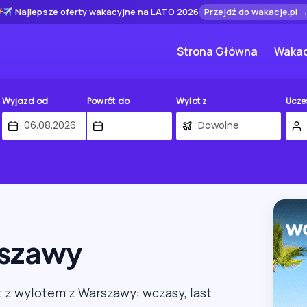
Najlepsze oferty wakacyjne na LATO 2026
Przejdź do wakacje.pl 
Strona Główna
Wakac
Wyjazd od
Powrót do
Wylot z
Ucze
szawy
t z wylotem z Warszawy: wczasy, last