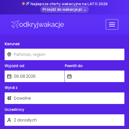
Najlepsze oferty wakacyjne na LATO 2026
Przejdź do wakacje.pl →
Menu
Kierunek
Wyjazd od
Powrót do
Wylot z
Uczestnicy