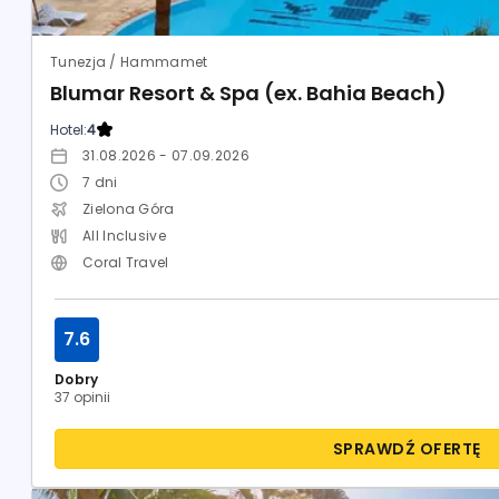
Tunezja / Hammamet
Blumar Resort & Spa (ex. Bahia Beach)
Hotel:
4
31.08.2026 - 07.09.2026
7
dni
Zielona Góra
All Inclusive
Coral Travel
7.6
Dobry
37 opinii
SPRAWDŹ OFERTĘ