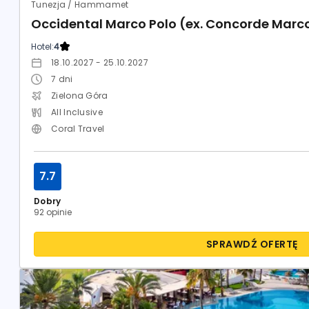
Tunezja / Hammamet
Occidental Marco Polo (ex. Concorde Marc
Hotel:
4
18.10.2027 - 25.10.2027
7
dni
Zielona Góra
All Inclusive
Coral Travel
7.7
Dobry
92 opinie
SPRAWDŹ OFERTĘ