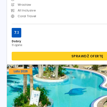
Wrocław
All Inclusive
Coral Travel
7.1
Dobry
11 opinii
SPRAWDŹ OFERTĘ
Lato 2026