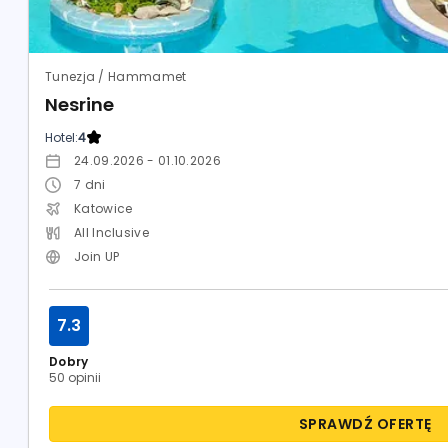
Tunezja / Hammamet
Nesrine
Hotel:
4
24.09.2026 - 01.10.2026
7
dni
Katowice
All Inclusive
Join UP
7.3
Dobry
50 opinii
SPRAWDŹ OFERTĘ