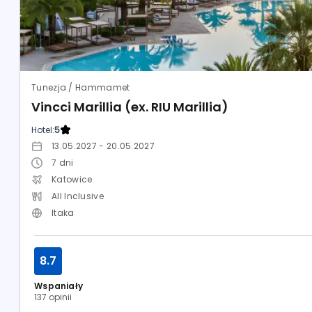
Tunezja / Hammamet
Vincci Marillia (ex. RIU Marillia)
Hotel:
5
13.05.2027 - 20.05.2027
7
dni
Katowice
All Inclusive
Itaka
8.7
Wspaniały
137 opinii