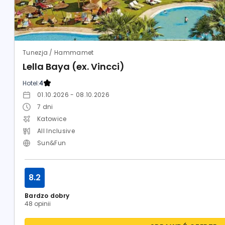
Tunezja / Hammamet
Lella Baya (ex. Vincci)
Hotel:
4
01.10.2026 - 08.10.2026
7
dni
Katowice
All Inclusive
Sun&Fun
8.2
Bardzo dobry
48 opinii