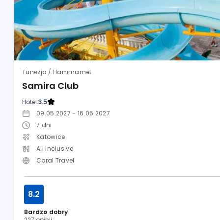
Tunezja / Hammamet
Samira Club
Hotel:
3.5
09.05.2027 - 16.05.2027
7
dni
Katowice
All Inclusive
Coral Travel
8.2
Bardzo dobry
227 opinii