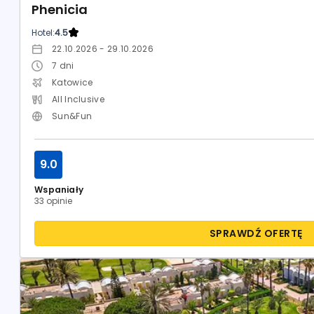
Phenicia
Hotel:
4.5
22.10.2026 - 29.10.2026
7
dni
Katowice
All Inclusive
Sun&Fun
9.0
Wspaniały
33 opinie
SPRAWDŹ OFERTĘ