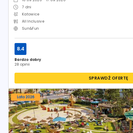
7
dni
Katowice
All Inclusive
Sun&Fun
8.4
Bardzo dobry
28 opinii
SPRAWDŹ OFERTĘ
Lato 2026