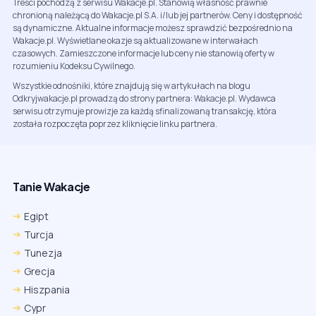
Treści pochodzą z serwisu Wakacje.pl. Stanowią własność prawnie
chronioną należącą do Wakacje.pl S.A. i/lub jej partnerów. Ceny i dostępność
są dynamiczne. Aktualne informacje możesz sprawdzić bezpośrednio na
Wakacje.pl. Wyświetlane okazje są aktualizowane w interwałach
czasowych. Zamieszczone informacje lub ceny nie stanowią oferty w
rozumieniu Kodeksu Cywilnego.
Wszystkie odnośniki, które znajdują się w artykułach na blogu
Odkryjwakacje.pl prowadzą do strony partnera: Wakacje.pl. Wydawca
serwisu otrzymuje prowizje za każdą sfinalizowaną transakcję, która
została rozpoczęta poprzez kliknięcie linku partnera.
Tanie Wakacje
Egipt
Turcja
Tunezja
Grecja
Hiszpania
Cypr