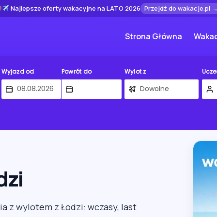
Najlepsze oferty wakacyjne na LATO 2026
Przejdź do wakacje.pl 
Strona Główna
Wakac
Wyjazd od
Powrót do
Wylot z
Ucze
dzi
ia z wylotem z Łodzi: wczasy, last