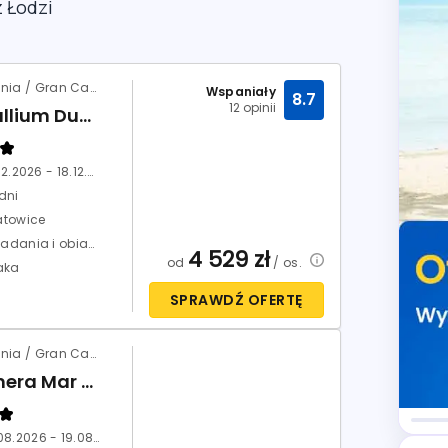
z Łodzi
Hiszpania / Gran Canaria / Playa del Ingles
Wspaniały
8.7
12 opinii
Corallium Dunamar
11.12.2026 - 18.12.2026
dni
atowice
Śniadania i obiadokolacje (HB)
4 529
zł
od
/ os.
aka
SPRAWDŹ OFERTĘ
Hiszpania / Gran Canaria / Puerto Rico
Palmera Mar Apartamentos
11.08.2026 - 19.08.2026