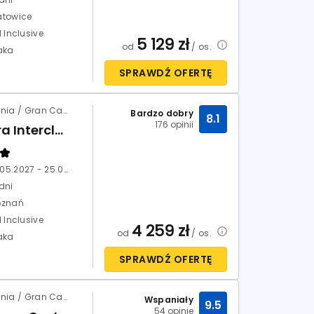
atowice
l Inclusive
5 129
zł
od
/ os.
aka
SPRAWDŹ OFERTĘ
Hiszpania / Gran Canaria / San Agustin
Bardzo dobry
8.1
176 opinii
Abora Interclub Atlantic (ex Ifa)
18.05.2027 - 25.05.2027
dni
oznań
l Inclusive
4 259
zł
od
/ os.
aka
SPRAWDŹ OFERTĘ
Hiszpania / Gran Canaria / Costa Meloneras
Wspaniały
9.5
54 opinie