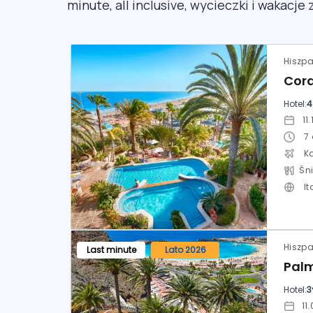
minute, all inclusive, wycieczki i wakacje 
Hotel:
4
7
K
It
Last minute
Lato 2026
Hotel:
3