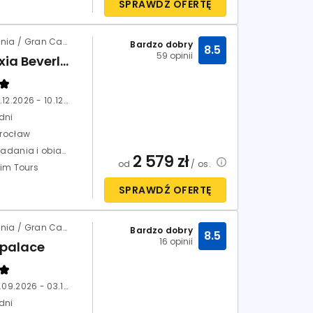
SPRAWDŹ OFERTĘ
Hiszpania / Gran Canaria / Playa del Ingles
Bardzo dobry
8.5
59 opinii
Relaxia Beverly Park
02.12.2026 - 10.12.2026
dni
rocław
Śniadania i obiadokolacje (HB)
2 579
zł
od
/ os.
xim Tours
SPRAWDŹ OFERTĘ
Hiszpania / Gran Canaria / Playa del Ingles
Bardzo dobry
8.5
16 opinii
opalace
26.09.2026 - 03.10.2026
dni