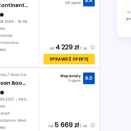
8.4
55 opinii
IFA Continental
po
11.08.2026 - 19.08.2026
dni
rocław
l Inclusive
4 229
zł
od
/ os.
aka
SPRAWDŹ OFERTĘ
Hiszpania / Gran Canaria / Maspalomas
Wspaniały
9.0
11 opinii
Lopesan Baobab Resort
01.06.2027 - 08.06.2027
dni
oznań
Śniadania i obiadokolacje (HB)
5 669
zł
od
/ os.
aka