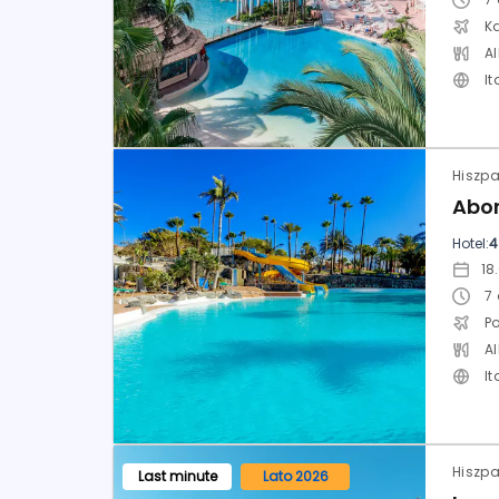
K
Al
It
Hotel:
4
7
P
Al
It
Last minute
Lato 2026