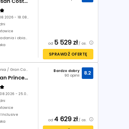
Lopesan Costa Meloneras Resort Spa
11.08.2026 - 18.08.2026
dni
atowice
Śniadania i obiadokolacje (HB)
5 529
zł
od
/ os.
aka
SPRAWDŹ OFERTĘ
Hiszpania / Gran Canaria / Mogan
Bardzo dobry
8.2
90 opinii
Mogan Princess & Beach Club
18.08.2026 - 25.08.2026
dni
atowice
l Inclusive
4 629
zł
od
/ os.
aka