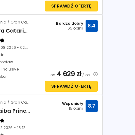
SPRAWDŹ OFERTĘ
Hiszpania / Gran Canaria / Playa del Ingles
Bardzo dobry
8.4
65 opinii
Abora Catarina (ex Ifa Catarina)
25.08.2026 - 02.09.2026
dni
rocław
l Inclusive
4 629
zł
od
/ os.
aka
SPRAWDŹ OFERTĘ
Hiszpania / Gran Canaria / Maspalomas
Wspaniały
8.7
15 opinii
Tabaiba Princess
11.12.2026 - 18.12.2026
dni