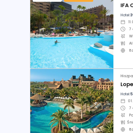
Hotel:
3
7
W
Al
It
Hotel:
5
7
P
It