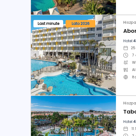
Last minute
Lato 2026
Hotel:
4
7
W
Al
It
Hotel:
4
7