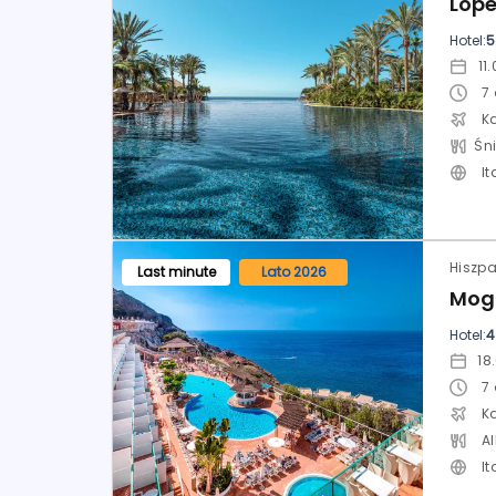
Hotel:
5
7
K
It
Last minute
Lato 2026
Hotel:
4
7
K
Al
It