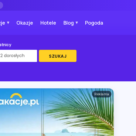
→
je
Okazje
Hotele
Blog
Pogoda
stnicy
SZUKAJ
Reklama