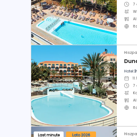
7
W
Al
It
Hotel:
3
7
K
Al
It
Last minute
Lato 2026