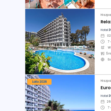
Hotel:
3
7
W
E
Lato 2026
Eur
Hotel:
3
7