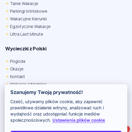
Tanie Wakacje
Parkingi lotniskowe
Wakacyjne Kierunki
Egzotyczne Wakacje
Ultra Last Minute
Wycieczki z Polski
Chrome
Safari iOS
Safari macOS
Edge
Pogoda
Firefox
Inna
Okazje
Ustawienia → Prywatność i bezpieczeństwo → Pliki cookie innych
Kontakt
firm → ustaw „Zezwalaj”.
Na czas rezerwacji nie blokuj cookies i śledzenia dla tej witryny.
Wakacje z Niemiec
Na czas rezerwacji nie korzystaj z trybu incognito.
Polityka Prywatności
Szanujemy Twoją prywatność!
Wakacje w Egipcie
Cześć, używamy plików cookie, aby zapewnić
Rankingi hoteli
prawidłowe działanie witryny, analizować ruch i
wydajność oraz udostępniać funkcje mediów
społecznościowych.
Ustawienia plików cookie
Partnerem serwisu jest portal Wakacje.pl
1