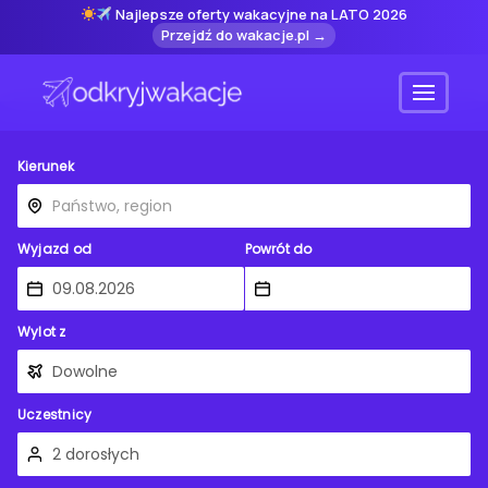
Najlepsze oferty wakacyjne na LATO 2026
Przejdź do wakacje.pl →
Menu
Kierunek
Wyjazd od
Powrót do
Wylot z
Uczestnicy