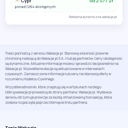
Cypr
od 2 077 zł
ponad 1264 dostępnych
Reklama dynamiczna wakacje.pl
Treści pochodzą z serwisu Wakacje.pl. Stanowią własność prawnie
chronioną należącą do Wakacje.pl S.A. i/lub jej partnerów. Ceny i dostępność
są dynamiczne. Aktualne informacje możesz sprawdzić bezpośrednio na
Wakacje.pl. Wyświetlane okazje są aktualizowane w interwałach
czasowych. Zamieszczone informacje lub ceny nie stanowią oferty w
rozumieniu Kodeksu Cywilnego.
Wszystkie odnośniki, które znajdują się w artykułach na blogu
Odkryjwakacje.pl prowadzą do strony partnera: Wakacje.pl. Wydawca
serwisu otrzymuje prowizje za każdą sfinalizowaną transakcję, która
została rozpoczęta poprzez kliknięcie linku partnera.
Tanie Wakacje