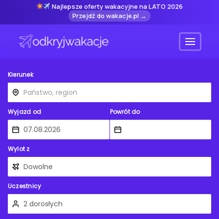
Najlepsze oferty wakacyjne na LATO 2026
Przejdź do wakacje.pl →
Menu
Kierunek
Wyjazd od
Powrót do
Wylot z
Uczestnicy