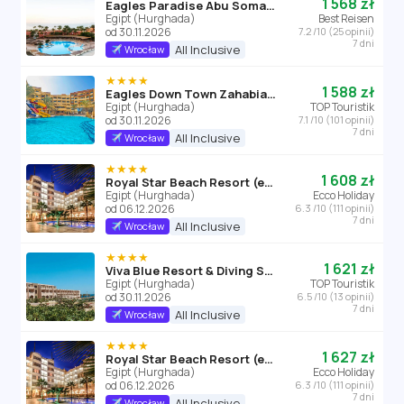
1 568 zł
Eagles Paradise Abu Soma Resort
Egipt (Hurghada)
Best Reisen
od 30.11.2026
7.2 /10 (25 opinii)
7 dni
All Inclusive
Wrocław
★★★★
1 588 zł
Eagles Down Town Zahabia Resort
Egipt (Hurghada)
TOP Touristik
od 30.11.2026
7.1 /10 (101 opinii)
7 dni
All Inclusive
Wrocław
★★★★
1 608 zł
Royal Star Beach Resort (ex Three Corners)
Egipt (Hurghada)
Ecco Holiday
od 06.12.2026
6.3 /10 (111 opinii)
7 dni
All Inclusive
Wrocław
★★★★
1 621 zł
Viva Blue Resort & Diving Sports
Egipt (Hurghada)
TOP Touristik
od 30.11.2026
6.5 /10 (13 opinii)
7 dni
All Inclusive
Wrocław
★★★★
1 627 zł
Royal Star Beach Resort (ex Three Corners)
Egipt (Hurghada)
Ecco Holiday
od 06.12.2026
6.3 /10 (111 opinii)
7 dni
All Inclusive
Wrocław