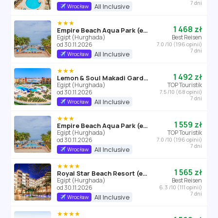
7 dni
All Inclusive
Wrocław
★★★
1 468 zł
Empire Beach Aqua Park (ex. Triton Empire Beach Resort Hurghada)
Egipt (Hurghada)
Best Reisen
od 30.11.2026
7.0 /10 (196 opinii)
7 dni
All Inclusive
Wrocław
★★★
1 492 zł
Lemon & Soul Makadi Garden (ex Labranda Garden Makadi)
Egipt (Hurghada)
TOP Touristik
od 30.11.2026
7.5 /10 (68 opinii)
7 dni
All Inclusive
Wrocław
★★★
1 559 zł
Empire Beach Aqua Park (ex. Triton Empire Beach Resort Hurghada)
Egipt (Hurghada)
TOP Touristik
od 30.11.2026
7.0 /10 (196 opinii)
7 dni
All Inclusive
Wrocław
★★★★
1 565 zł
Royal Star Beach Resort (ex Three Corners)
Egipt (Hurghada)
Best Reisen
od 30.11.2026
6.3 /10 (111 opinii)
7 dni
All Inclusive
Wrocław
★★★★