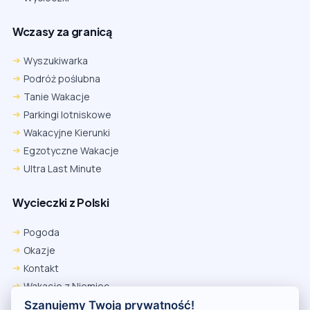
Wczasy za granicą
Wyszukiwarka
Podróż poślubna
Tanie Wakacje
Parkingi lotniskowe
Wakacyjne Kierunki
Egzotyczne Wakacje
Ultra Last Minute
Wycieczki z Polski
Chrome
Safari iOS
Safari macOS
Edge
Pogoda
Firefox
Inna
Okazje
Ustawienia → Prywatność i bezpieczeństwo → Pliki cookie innych
Kontakt
firm → ustaw „Zezwalaj”.
Na czas rezerwacji nie blokuj cookies i śledzenia dla tej witryny.
Wakacje z Niemiec
Na czas rezerwacji nie korzystaj z trybu incognito.
Polityka Prywatności
Szanujemy Twoją prywatność!