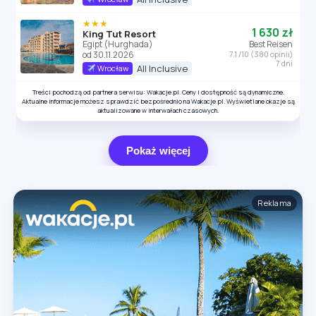
★★★
1 630 zł
King Tut Resort
Egipt (Hurghada)
Best Reisen
od 30.11.2026
7.1 /10 (380 opinii)
7 dni
All Inclusive
Wrocław
Treści pochodzą od partnera serwisu: Wakacje.pl. Ceny i dostępność są dynamiczne.
Aktualne informacje możesz sprawdzić bezpośrednio na Wakacje.pl. Wyświetlane okazje są
aktualizowane w interwałach czasowych.
Pokaż więcej
Reklama