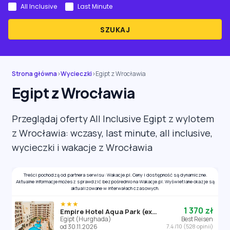
All Inclusive
Last Minute
SZUKAJ
Strona główna
›
Wycieczki
›
Egipt z Wrocławia
Egipt z Wrocławia
Przeglądaj oferty All Inclusive Egipt z wylotem
z Wrocławia: wczasy, last minute, all inclusive,
wycieczki i wakacje z Wrocławia
Treści pochodzą od partnera serwisu: Wakacje.pl. Ceny i dostępność są dynamiczne.
Aktualne informacje możesz sprawdzić bezpośrednio na Wakacje.pl. Wyświetlane okazje są
aktualizowane w interwałach czasowych.
★★★
1 370 zł
Empire Hotel Aqua Park (ex. Triton Empire Hotel Hurghada)
Egipt (Hurghada)
Best Reisen
od 30.11.2026
7.4 /10 (528 opinii)