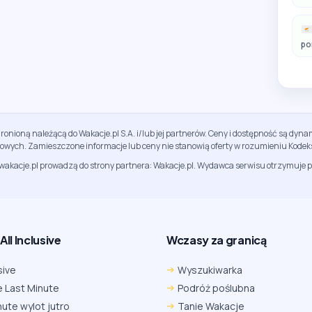
po
ronioną należącą do Wakacje.pl S.A. i/lub jej partnerów. Ceny i dostępność są dy
sowych. Zamieszczone informacje lub ceny nie stanowią oferty w rozumieniu Kodek
jwakacje.pl prowadzą do strony partnera: Wakacje.pl. Wydawca serwisu otrzymuje p
ll Inclusive
Wczasy za granicą
sive
Wyszukiwarka
 Last Minute
Podróż poślubna
nute wylot jutro
Tanie Wakacje