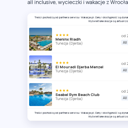
all inclusive, wycieczki i wakacje z Wrocł
Treści pochodzą od partnera serwisu: Wakacje.pl. Ceny i dostępność są dyn
Wyświetlane okazje są aktualiz
★★★★
od 
Meninx Riadh
All
Tunezja (Djerba)
★★★★
od 
El Mouradi Djerba Menzel
All
Tunezja (Djerba)
★★★★
od 
Seabel Rym Beach Club
All
Tunezja (Djerba)
Treści pochodzą od partnera serwisu: Wakacje.pl. Ceny i dostępność są dyn
Wyświetlane okazje są aktualiz