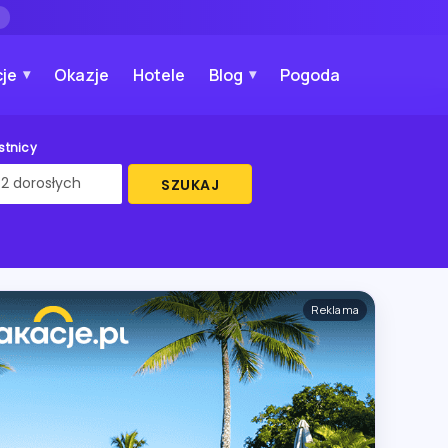
→
je
Okazje
Hotele
Blog
Pogoda
stnicy
SZUKAJ
Reklama