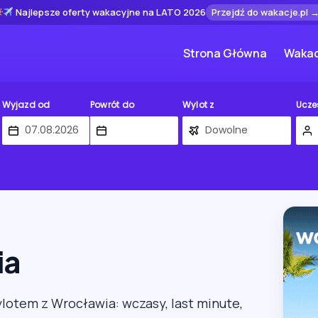
Najlepsze oferty wakacyjne na LATO 2026
Przejdź do wakacje.pl 
Strona Główna
Wakac
Wyjazd od
Powrót do
Wylot z
Ucze
ia
wylotem z Wrocławia: wczasy, last minute,