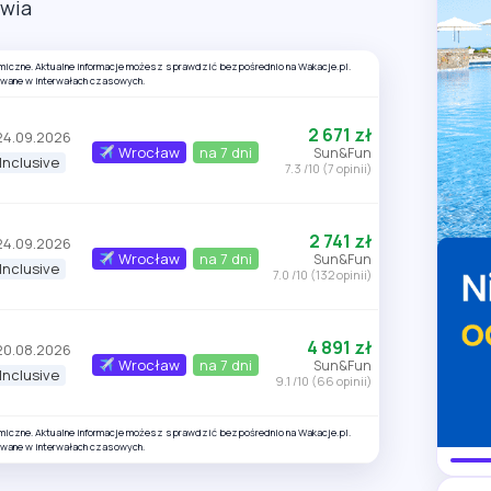
awia
amiczne. Aktualne informacje możesz sprawdzić bezpośrednio na Wakacje.pl.
owane w interwałach czasowych.
2 671 zł
24.09.2026
Wrocław
na 7 dni
Sun&Fun
 Inclusive
7.3 /10 (7 opinii)
2 741 zł
24.09.2026
Wrocław
na 7 dni
Sun&Fun
 Inclusive
7.0 /10 (132 opinii)
4 891 zł
20.08.2026
Wrocław
na 7 dni
Sun&Fun
 Inclusive
9.1 /10 (66 opinii)
amiczne. Aktualne informacje możesz sprawdzić bezpośrednio na Wakacje.pl.
owane w interwałach czasowych.