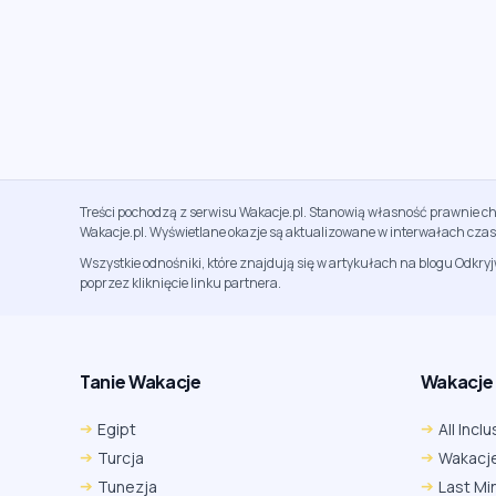
Treści pochodzą z serwisu Wakacje.pl. Stanowią własność prawnie ch
Wakacje.pl. Wyświetlane okazje są aktualizowane w interwałach cza
Wszystkie odnośniki, które znajdują się w artykułach na blogu Odkry
poprzez kliknięcie linku partnera.
Tanie Wakacje
Wakacje A
Egipt
All Inclu
Turcja
Wakacje
Tunezja
Last Mi