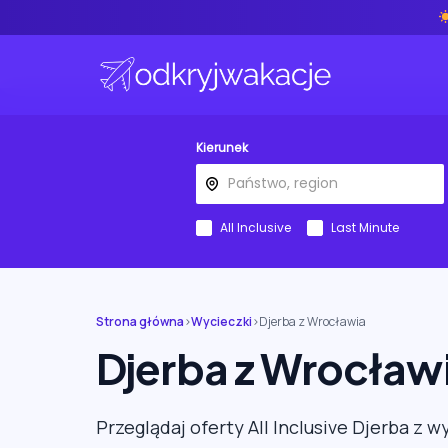
Kierunek
All Inclusive
Last Minute
Strona główna
›
Wycieczki
›
Djerba z Wrocławia
Djerba z Wrocław
Przeglądaj oferty All Inclusive Djerba z 