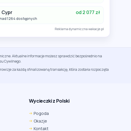
Cypr
od 2 077 zł
nad 1264 dostępnych
Reklama dynamiczna wakacje.pl
namiczne. Aktualne informacje możesz sprawdzić bezpośrednio na
su Cywilnego.
rowizje za każdą sfinalizowaną transakcję, która została rozpoczęta
Wycieczki z Polski
Chrome
Safari iOS
Safari macOS
Pogoda
Edge
Firefox
Inna
Okazje
Ustawienia → Prywatność i bezpieczeństwo → Pliki
Kontakt
cookie innych firm → ustaw „Zezwalaj”.