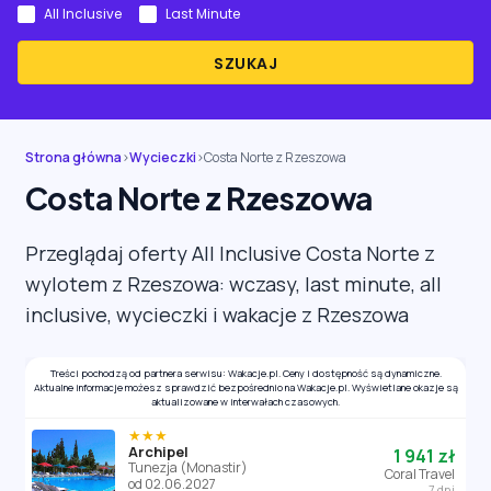
All Inclusive
Last Minute
SZUKAJ
Strona główna
›
Wycieczki
›
Costa Norte z Rzeszowa
Costa Norte z Rzeszowa
Przeglądaj oferty All Inclusive Costa Norte z
wylotem z Rzeszowa: wczasy, last minute, all
inclusive, wycieczki i wakacje z Rzeszowa
Treści pochodzą od partnera serwisu: Wakacje.pl. Ceny i dostępność są dynamiczne.
Aktualne informacje możesz sprawdzić bezpośrednio na Wakacje.pl. Wyświetlane okazje są
aktualizowane w interwałach czasowych.
★★★
Archipel
1 941 zł
Tunezja (Monastir)
Coral Travel
od 02.06.2027
7 dni