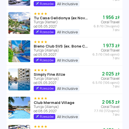
All Inclusive
Rzeszów
★★★★
1 956 zł
Tu Casa Gelidonya (ex Novia)
Turcja (Kemer)
Coral Travel
od 08.05.2027
6.8 /10 (94 opinii)
7 dni
All Inclusive
Rzeszów
★★★★
1 973 zł
Bieno Club SVS (ex. Bone Club Svs)
Turcja (Alanya)
Coral Travel
od 05.05.2027
6.3 /10 (146 opinii)
7 dni
All Inclusive
Rzeszów
★★★★
2 025 zł
Simply Fine Alize
Turcja (Alanya)
Coral Travel
od 05.05.2027
6.5 /10 (106 opinii)
7 dni
All Inclusive
Rzeszów
★★★★
2 063 zł
Club Mermaid Village
Turcja (Alanya)
Coral Travel
od 08.05.2027
7.7 /10 (172 opinii)
7 dni
All Inclusive
Rzeszów
★★★★