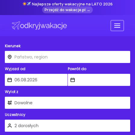
Najlepsze oferty wakacyjne na LATO 2026
Przejdź do wakacje.pl →
Menu
Kierunek
Wyjazd od
Powrót do
Wylot z
Uczestnicy