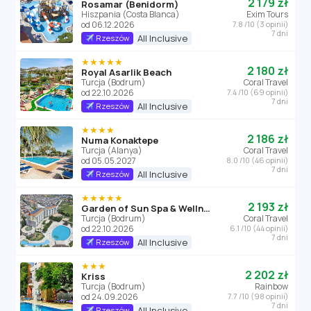
2 179 zł
Rosamar (Benidorm)
Hiszpania (Costa Blanca)
Exim Tours
od 06.12.2026
7.8 /10 (3 opinii)
7 dni
All Inclusive
Rzeszów
★★★★★
2 180 zł
Royal Asarlik Beach
Turcja (Bodrum)
Coral Travel
od 22.10.2026
7.4 /10 (69 opinii)
7 dni
All Inclusive
Rzeszów
★★★★
2 186 zł
Numa Konaktepe
Turcja (Alanya)
Coral Travel
od 05.05.2027
8.0 /10 (46 opinii)
7 dni
All Inclusive
Rzeszów
★★★★★
2 193 zł
Garden of Sun Spa & Wellness
Turcja (Bodrum)
Coral Travel
od 22.10.2026
6.1 /10 (44 opinii)
7 dni
All Inclusive
Rzeszów
★★★
2 202 zł
Kriss
Turcja (Bodrum)
Rainbow
od 24.09.2026
7.7 /10 (98 opinii)
7 dni
All Inclusive
Rzeszów