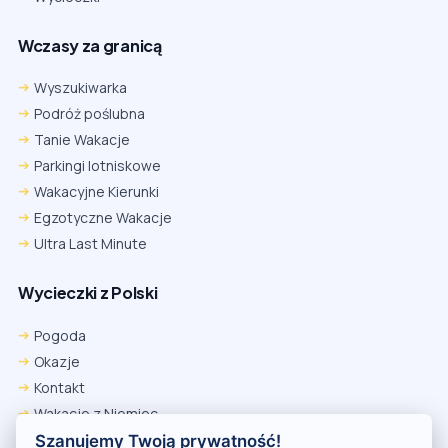
Wczasy za granicą
Wyszukiwarka
Podróż poślubna
Tanie Wakacje
Parkingi lotniskowe
Wakacyjne Kierunki
Egzotyczne Wakacje
Ultra Last Minute
Wycieczki z Polski
Chrome
Safari iOS
Safari macOS
Edge
Pogoda
Firefox
Inna
Okazje
Ustawienia → Prywatność i bezpieczeństwo → Pliki cookie innych
Kontakt
firm → ustaw „Zezwalaj”.
Na czas rezerwacji nie blokuj cookies i śledzenia dla tej witryny.
Wakacje z Niemiec
Na czas rezerwacji nie korzystaj z trybu incognito.
Polityka Prywatności
Szanujemy Twoją prywatność!