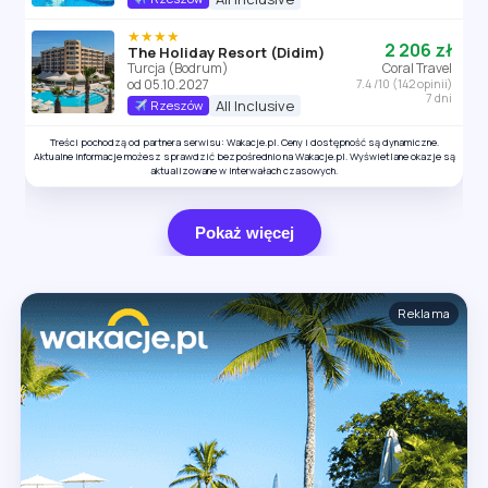
★★★★
2 206 zł
The Holiday Resort (Didim)
Turcja (Bodrum)
Coral Travel
od 05.10.2027
7.4 /10 (142 opinii)
7 dni
All Inclusive
Rzeszów
Treści pochodzą od partnera serwisu: Wakacje.pl. Ceny i dostępność są dynamiczne.
Aktualne informacje możesz sprawdzić bezpośrednio na Wakacje.pl. Wyświetlane okazje są
aktualizowane w interwałach czasowych.
Pokaż więcej
Reklama