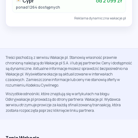
Cypr
od 2 099 zł
ponad 1264 dostępnych
Reklama dynamiczna wakacje.pl
Treści pochodzą z serwisu Wakacje.pl. Stanowią własność prawnie
chronioną należącą do Wakacje.pl S.A. i/lub jej partnerów. Ceny i dostępność
są dynamiczne. Aktualne informacje możesz sprawdzić bezpośrednio na
Wakacje.pl. Wyświetlane okazje są aktualizowane w interwałach
czasowych. Zamieszczone informacje lub ceny nie stanowią oferty w
rozumieniu Kodeksu Cywilnego.
Wszystkie odnośniki, które znajdują się w artykułach na blogu
Odkryjwakacje.pl prowadzą do strony partnera: Wakacje.pl. Wydawca
serwisu otrzymuje prowizje za każdą sfinalizowaną transakcję, która
została rozpoczęta poprzez kliknięcie linku partnera.
Tanie Wakacje