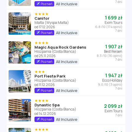
7 dni
All Inclusive
Poznań
★★★★
1 699 zł
Canifor
Malta (Wyspa Malta)
Exim Tours
od 17.12.2026
6.8 /10 (174 opinii)
7 dni
All Inclusive
Poznań
★★★★
1 907 zł
Magic Aqua Rock Gardens
Hiszpania (Costa Blanca)
Best Reisen
od 25.11.2026
8.3 /10 (16 opinii)
7 dni
All Inclusive
Poznań
★★★
1 947 zł
Port Fiesta Park
Hiszpania (Costa Blanca)
Ecco Holiday
od 11.12.2026
9.0 /10 (3 opinii)
7 dni
All Inclusive
Poznań
★★★★
Dynastic Spa
2 099 zł
Hiszpania (Costa Blanca)
Exim Tours
od 14.12.2026
7 dni
All Inclusive
Poznań
★★★★