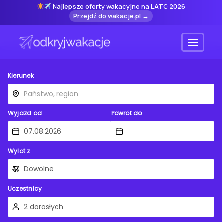
Najlepsze oferty wakacyjne na LATO 2026
Przejdź do wakacje.pl →
Menu
Kierunek
Wyjazd od
Powrót do
Wylot z
Uczestnicy