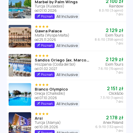
2 100 zł
Marbel by Palm Wings
Turcja (Kusadasi)
Rainbow
od 01.10.2026
8.0 /10 (3 opinii)
7 dni
All Inclusive
Poznań
★★★★
2 129 zł
Qawra Palace
Malta (Wyspa Malta)
Exim Tours
od 25.11.2026
8.6 /10 (358 opinii)
7 dni
All Inclusive
Poznań
★★★★
2 129 zł
Sandos Griego (ex. Marconfort Griego Mar)
Hiszpania (Costa del Sol)
Exim Tours
od 01.02.2027
7.6 /10 (15 opinii)
7 dni
All Inclusive
Poznań
★★★★
2 151 zł
Bianco Olympico
Grecja (Chalkidiki)
Click&Go
od 07.10.2026
7.3 /10 (1 opinii)
7 dni
All Inclusive
Poznań
★★★★
2 178 zł
Arsi
Turcja (Alanya)
Anex Poland
od 10.08.2026
6.9 /10 (132 opinii)
7 dni
All Inclusive
Poznań