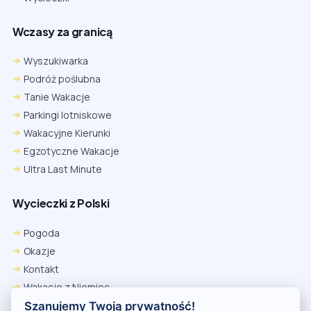
Wczasy za granicą
Wyszukiwarka
Podróż poślubna
Tanie Wakacje
Parkingi lotniskowe
Wakacyjne Kierunki
Egzotyczne Wakacje
Ultra Last Minute
Wycieczki z Polski
Chrome
Safari iOS
Safari macOS
Edge
Pogoda
Firefox
Inna
Okazje
Ustawienia → Prywatność i bezpieczeństwo → Pliki cookie innych
Kontakt
firm → ustaw „Zezwalaj”.
Na czas rezerwacji nie blokuj cookies i śledzenia dla tej witryny.
Wakacje z Niemiec
Na czas rezerwacji nie korzystaj z trybu incognito.
Polityka Prywatności
Szanujemy Twoją prywatność!