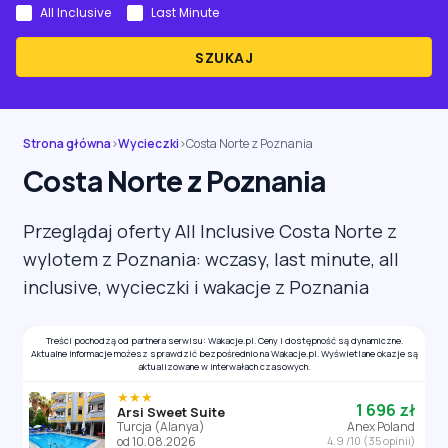
All Inclusive
Last Minute
SZUKAJ
Strona główna
›
Wycieczki
›
Costa Norte z Poznania
Costa Norte z Poznania
Przeglądaj oferty All Inclusive Costa Norte z
wylotem z Poznania: wczasy, last minute, all
inclusive, wycieczki i wakacje z Poznania
Treści pochodzą od partnera serwisu: Wakacje.pl. Ceny i dostępność są dynamiczne.
Aktualne informacje możesz sprawdzić bezpośrednio na Wakacje.pl. Wyświetlane okazje są
aktualizowane w interwałach czasowych.
★★★
1 696 zł
Arsi Sweet Suite
Turcja (Alanya)
Anex Poland
od 10.08.2026
4.9 /10 (35 opinii)