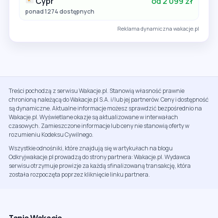
Cypr
od 2 099 zł
ponad 1274 dostępnych
Reklama dynamiczna wakacje.pl
Treści pochodzą z serwisu Wakacje.pl. Stanowią własność prawnie
chronioną należącą do Wakacje.pl S.A. i/lub jej partnerów. Ceny i dostępność
są dynamiczne. Aktualne informacje możesz sprawdzić bezpośrednio na
Wakacje.pl. Wyświetlane okazje są aktualizowane w interwałach
czasowych. Zamieszczone informacje lub ceny nie stanowią oferty w
rozumieniu Kodeksu Cywilnego.
Wszystkie odnośniki, które znajdują się w artykułach na blogu
Odkryjwakacje.pl prowadzą do strony partnera: Wakacje.pl. Wydawca
serwisu otrzymuje prowizje za każdą sfinalizowaną transakcję, która
została rozpoczęta poprzez kliknięcie linku partnera.
Tanie Wakacje