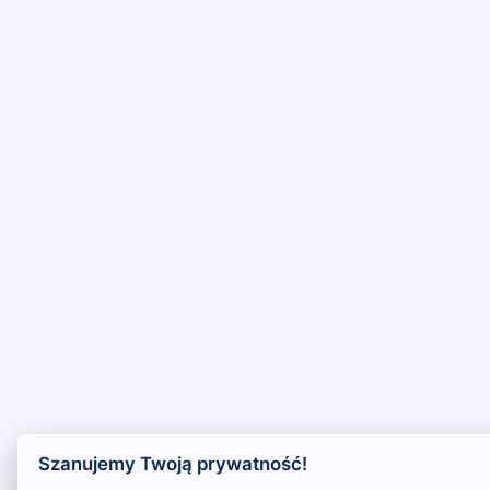
Chrome
Safari iOS
Safari macOS
Edge
Firefo
Inna
Ustawienia → Prywatność i bezpieczeństwo → Pliki cookie innych firm →
ustaw „Zezwalaj”.
Na czas rezerwacji nie blokuj cookies i śledzenia dla tej witryny.
Na czas rezerwacji nie korzystaj z trybu incognito.
Szanujemy Twoją prywatność!