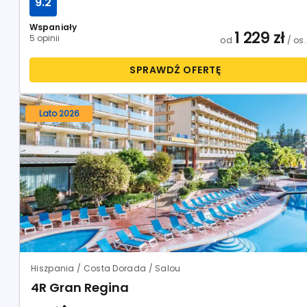
9.2
Wspaniały
1 229
zł
5 opinii
od
/ os.
SPRAWDŹ OFERTĘ
Lato 2026
Hiszpania / Costa Dorada / Salou
4R Gran Regina