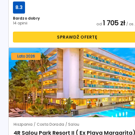
8.3
Bardzo dobry
1 705
zł
14 opinii
od
/ os.
SPRAWDŹ OFERTĘ
Lato 2026
Hiszpania / Costa Dorada / Salou
4R Salou Park Resort II ( Ex Playa Margarita