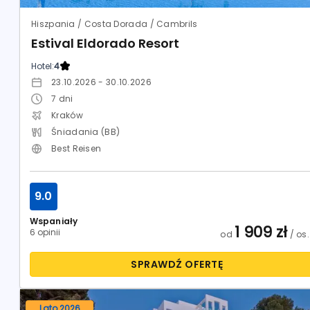
Hiszpania / Costa Dorada / Cambrils
Estival Eldorado Resort
Hotel:
4
23.10.2026 - 30.10.2026
7
dni
Kraków
Śniadania (BB)
Best Reisen
9.0
Wspaniały
1 909
zł
6 opinii
od
/ os.
SPRAWDŹ OFERTĘ
Lato 2026