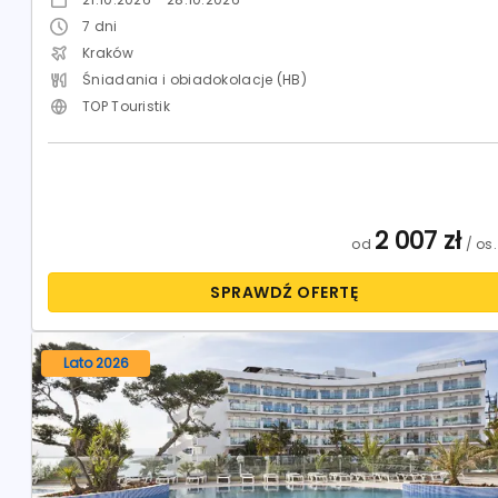
7
dni
Kraków
Śniadania i obiadokolacje (HB)
TOP Touristik
2 007
zł
od
/ os.
SPRAWDŹ OFERTĘ
Lato 2026