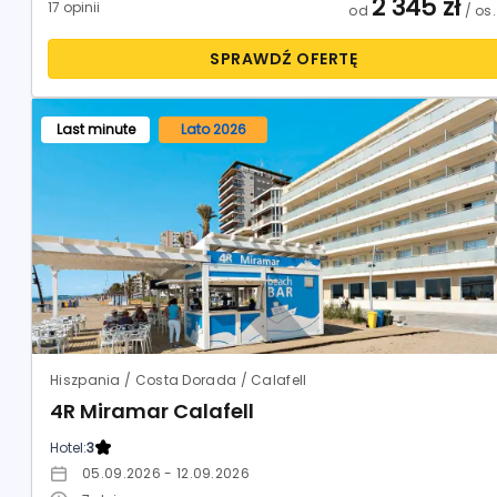
2 345
zł
17 opinii
od
/ os.
SPRAWDŹ OFERTĘ
Last minute
Lato 2026
Hiszpania / Costa Dorada / Calafell
4R Miramar Calafell
Hotel:
3
05.09.2026 - 12.09.2026