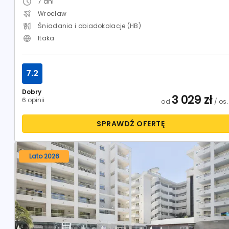
7
dni
Wrocław
Śniadania i obiadokolacje (HB)
Itaka
7.2
Dobry
3 029
zł
6 opinii
od
/ os.
SPRAWDŹ OFERTĘ
Lato 2026