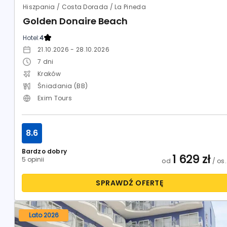
Hiszpania / Costa Dorada / La Pineda
Golden Donaire Beach
Hotel:
4
21.10.2026 - 28.10.2026
7
dni
Kraków
Śniadania (BB)
Exim Tours
8.6
Bardzo dobry
1 629
zł
5 opinii
od
/ os.
SPRAWDŹ OFERTĘ
Lato 2026