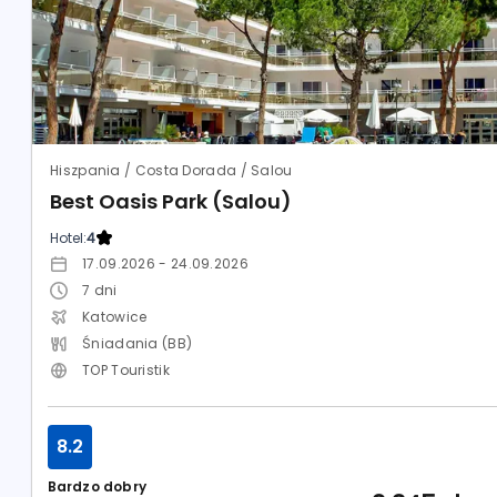
Hiszpania / Costa Dorada / Salou
Best Oasis Park (Salou)
Hotel:
4
17.09.2026 - 24.09.2026
7
dni
Katowice
Śniadania (BB)
TOP Touristik
8.2
Bardzo dobry