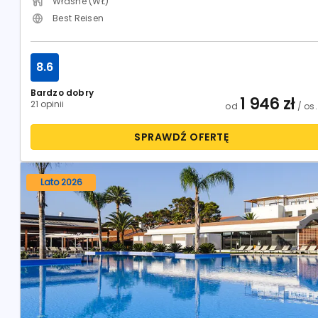
Własne (WŁ)
Best Reisen
8.6
Bardzo dobry
1 946
zł
21 opinii
od
/ os.
SPRAWDŹ OFERTĘ
Lato 2026