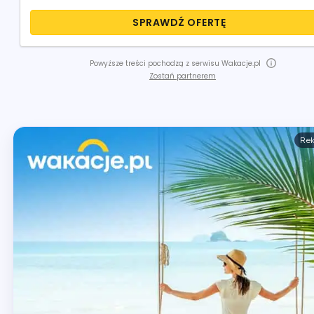
SPRAWDŹ OFERTĘ
Powyższe treści pochodzą z serwisu Wakacje.pl
Zostań partnerem
Re