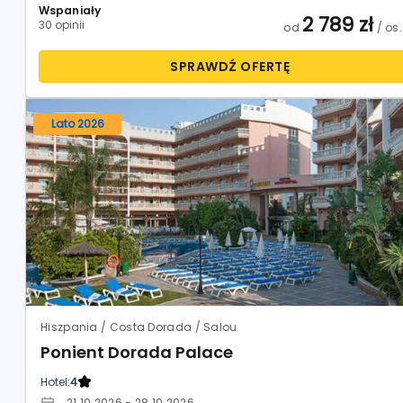
Wspaniały
2 789
zł
30 opinii
od
/ os.
SPRAWDŹ OFERTĘ
Lato 2026
Hiszpania / Costa Dorada / Salou
Ponient Dorada Palace
Hotel:
4
21.10.2026 - 28.10.2026