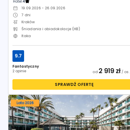
Hotel:
4
19.09.2026 - 26.09.2026
7
dni
Kraków
Śniadania i obiadokolacje (HB)
Itaka
9.7
Fantastyczny
2 919
zł
2 opinie
od
/ os.
SPRAWDŹ OFERTĘ
Lato 2026