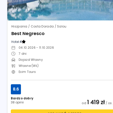
Hiszpania / Costa Dorada / Salou
Best Negresco
Hotel:
4
04.10.2026 - 11.10.2026
7
dni
Dojazd Własny
Własne (WŁ)
Exim Tours
8.6
Bardzo dobry
1 419
zł
38 opinii
od
/ os.