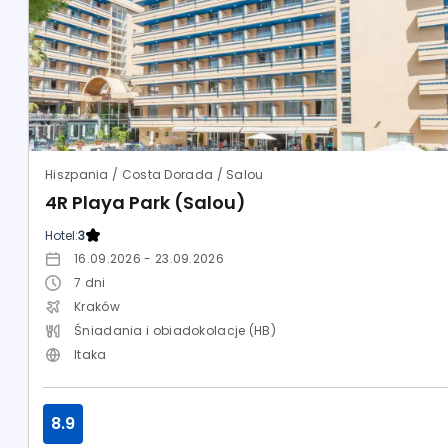
Hiszpania / Costa Dorada / Salou
4R Playa Park (Salou)
Hotel:
3
16.09.2026 - 23.09.2026
7
dni
Kraków
Śniadania i obiadokolacje (HB)
Itaka
8.9