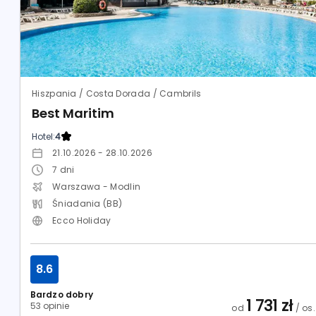
Hiszpania / Costa Dorada / Cambrils
Best Maritim
Hotel:
4
21.10.2026 - 28.10.2026
7
dni
Warszawa - Modlin
Śniadania (BB)
Ecco Holiday
8.6
Bardzo dobry
1 731
zł
53 opinie
od
/ os.