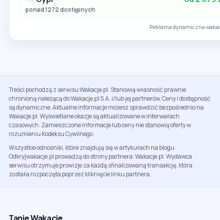
ponad 1272 dostępnych
Reklama dynamiczna wakac
Treści pochodzą z serwisu Wakacje.pl. Stanowią własność prawnie
chronioną należącą do Wakacje.pl S.A. i/lub jej partnerów. Ceny i dostępność
są dynamiczne. Aktualne informacje możesz sprawdzić bezpośrednio na
Wakacje.pl. Wyświetlane okazje są aktualizowane w interwałach
czasowych. Zamieszczone informacje lub ceny nie stanowią oferty w
rozumieniu Kodeksu Cywilnego.
Wszystkie odnośniki, które znajdują się w artykułach na blogu
Odkryjwakacje.pl prowadzą do strony partnera: Wakacje.pl. Wydawca
serwisu otrzymuje prowizje za każdą sfinalizowaną transakcję, która
została rozpoczęta poprzez kliknięcie linku partnera.
Tanie Wakacje