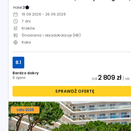
Hotel:
3
19.09.2026 - 26.09.2026
7
dni
Kraków
Śniadania i obiadokolacje (HB)
Itaka
8.1
Bardzo dobry
2 809
zł
6 opinii
od
/ os.
SPRAWDŹ OFERTĘ
Lato 2026