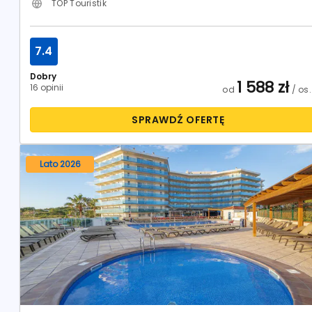
TOP Touristik
7.4
Dobry
1 588
zł
16 opinii
od
/ os.
SPRAWDŹ OFERTĘ
Lato 2026