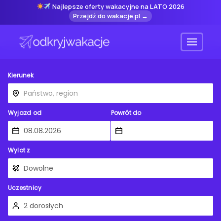
Najlepsze oferty wakacyjne na LATO 2026
Przejdź do wakacje.pl →
Menu
Kierunek
Wyjazd od
Powrót do
Wylot z
Uczestnicy