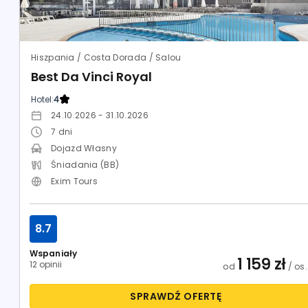
Hiszpania / Costa Dorada / Salou
Best Da Vinci Royal
Hotel:
4
24.10.2026 - 31.10.2026
7
dni
Dojazd Własny
Śniadania (BB)
Exim Tours
8.7
Wspaniały
1 159
zł
12 opinii
od
/ os.
SPRAWDŹ OFERTĘ