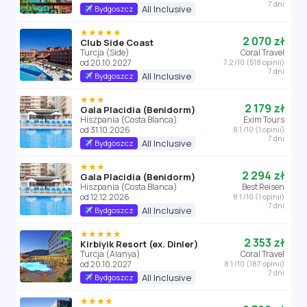
7 dni
All Inclusive
Bydgoszcz
★★★★★
2 070 zł
Club Side Coast
Turcja (Side)
Coral Travel
od 20.10.2027
7.2 /10 (518 opinii)
7 dni
All Inclusive
Bydgoszcz
★★★
2 179 zł
Gala Placidia (Benidorm)
Hiszpania (Costa Blanca)
Exim Tours
od 31.10.2026
8.1 /10 (1 opinii)
7 dni
All Inclusive
Bydgoszcz
★★★
2 294 zł
Gala Placidia (Benidorm)
Hiszpania (Costa Blanca)
Best Reisen
od 12.12.2026
8.1 /10 (1 opinii)
7 dni
All Inclusive
Bydgoszcz
★★★★★
2 353 zł
Kirbiyik Resort (ex. Dinler)
Turcja (Alanya)
Coral Travel
od 20.10.2027
8.1 /10 (187 opinii)
7 dni
All Inclusive
Bydgoszcz
★★★★