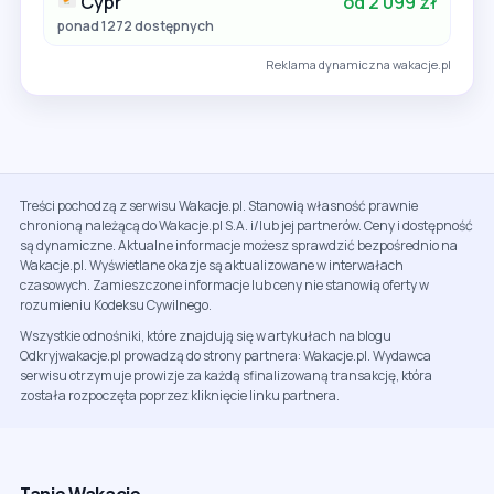
Cypr
od 2 099 zł
ponad 1272 dostępnych
Reklama dynamiczna wakacje.pl
Treści pochodzą z serwisu Wakacje.pl. Stanowią własność prawnie
chronioną należącą do Wakacje.pl S.A. i/lub jej partnerów. Ceny i dostępność
są dynamiczne. Aktualne informacje możesz sprawdzić bezpośrednio na
Wakacje.pl. Wyświetlane okazje są aktualizowane w interwałach
czasowych. Zamieszczone informacje lub ceny nie stanowią oferty w
rozumieniu Kodeksu Cywilnego.
Wszystkie odnośniki, które znajdują się w artykułach na blogu
Odkryjwakacje.pl prowadzą do strony partnera: Wakacje.pl. Wydawca
serwisu otrzymuje prowizje za każdą sfinalizowaną transakcję, która
została rozpoczęta poprzez kliknięcie linku partnera.
Tanie Wakacje