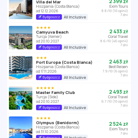
2 399 zł
Villa del Mar
Hiszpania (Costa Blanca)
Exim Tours
od 12.12.2026
8.8 /10 (10 opinii)
7 dni
All Inclusive
Bydgoszcz
★★★★
2 433 zł
Camyuva Beach
Turcja (Kemer)
Coral Travel
od 20.10.2027
8.6 /10 (46 opinii)
7 dni
All Inclusive
Bydgoszcz
★★★
2 463 zł
Port Europa (Costa Blanca)
Hiszpania (Costa Blanca)
Best Reisen
od 17.11.2026
7.9 /10 (6 opinii)
7 dni
All Inclusive
Bydgoszcz
★★★★★
2 493 zł
Master Family Club
Turcja (Side)
Coral Travel
od 20.10.2027
6.7 /10 (10 opinii)
7 dni
All Inclusive
Bydgoszcz
★★★★
Olympus (Benidorm)
2 524 zł
Hiszpania (Costa Blanca)
Exim Tours
od 31.10.2026
7 dni
All Inclusive
Bydgoszcz