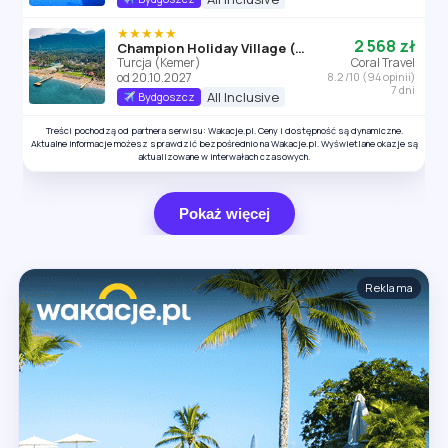
★★★★★
2 568 zł
Champion Holiday Village (Kemer)
Turcja (Kemer)
Coral Travel
od 20.10.2027
8.2 /10 (94 opinii)
7 dni
All Inclusive
Bydgoszcz
Treści pochodzą od partnera serwisu: Wakacje.pl. Ceny i dostępność są dynamiczne.
Aktualne informacje możesz sprawdzić bezpośrednio na Wakacje.pl. Wyświetlane okazje są
aktualizowane w interwałach czasowych.
Pokaż więcej
Reklama