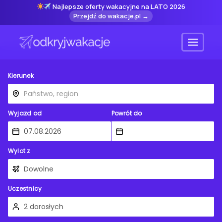
Najlepsze oferty wakacyjne na LATO 2026
Przejdź do wakacje.pl →
Menu
Kierunek
Wyjazd od
Powrót do
Wylot z
Uczestnicy