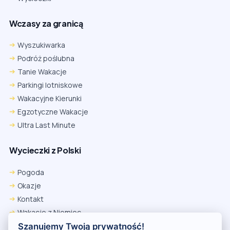
Wczasy za granicą
Wyszukiwarka
Podróż poślubna
Tanie Wakacje
Parkingi lotniskowe
Wakacyjne Kierunki
Egzotyczne Wakacje
Ultra Last Minute
Wycieczki z Polski
Chrome
Safari iOS
Safari macOS
Edge
Pogoda
Firefox
Inna
Okazje
Ustawienia → Prywatność i bezpieczeństwo → Pliki cookie innych
Kontakt
firm → ustaw „Zezwalaj”.
Na czas rezerwacji nie blokuj cookies i śledzenia dla tej witryny.
Wakacje z Niemiec
Na czas rezerwacji nie korzystaj z trybu incognito.
Polityka Prywatności
Szanujemy Twoją prywatność!