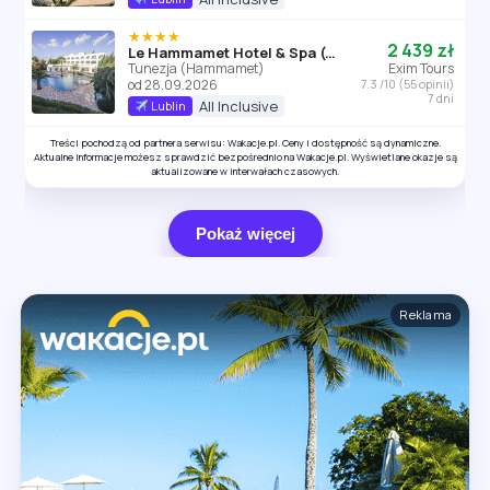
★★★★
2 439 zł
Le Hammamet Hotel & Spa (ex. Otium Park Le Hammamet)
Tunezja (Hammamet)
Exim Tours
od 28.09.2026
7.3 /10 (55 opinii)
7 dni
All Inclusive
Lublin
Treści pochodzą od partnera serwisu: Wakacje.pl. Ceny i dostępność są dynamiczne.
Aktualne informacje możesz sprawdzić bezpośrednio na Wakacje.pl. Wyświetlane okazje są
aktualizowane w interwałach czasowych.
Pokaż więcej
Reklama