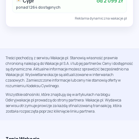
Cypr
od 2 099 zł
ponad 1264 dostępnych
Reklama dynamiczna wakacje.pl
Treści pochodzą z serwisu Wakacje.pl. Stanowią własność prawnie
chronioną należącą do Wakacje.pl S.A. i/lub jej partnerów. Ceny i dostępność
są dynamiczne. Aktualne informacje możesz sprawdzić bezpośrednio na
Wakacje.pl. Wyświetlane okazje są aktualizowane w interwałach
czasowych. Zamieszczone informacje lub ceny nie stanowią oferty w
rozumieniu Kodeksu Cywilnego.
Wszystkie odnośniki, które znajdują się w artykułach na blogu
Odkryjwakacje.pl prowadzą do strony partnera: Wakacje.pl. Wydawca
serwisu otrzymuje prowizje za każdą sfinalizowaną transakcję, która
została rozpoczęta poprzez kliknięcie linku partnera.
Tanie Wakacje