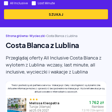
All Inclusive
Last Minute
SZUKAJ
Strona główna
›
Wycieczki
›
Costa Blanca z Lublina
Costa Blanca z Lublina
Przeglądaj oferty All Inclusive Costa Blanca z
wylotem z Lublina: wczasy, last minute, all
inclusive, wycieczki i wakacje z Lublina
Treści pochodzą od partnera serwisu: Wakacje.pl. Ceny i dostępność są dynamiczne.
Aktualne informacje możesz sprawdzić bezpośrednio na Wakacje.pl. Wyświetlane okazje są
aktualizowane w interwałach czasowych.
★★★
1 762 zł
Melissa Kleopatra
Turcja (Alanya)
Rainbow
od 25.09.2027
7.2 /10 (124 opinii)