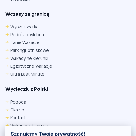
Wczasy za granicą
Wyszukiwarka
Podróż poślubna
Tanie Wakacje
Parkingi lotniskowe
Wakacyjne Kierunki
Egzotyczne Wakacje
Ultra Last Minute
Wycieczki z Polski
Chrome
Safari iOS
Safari macOS
Edge
Pogoda
Firefox
Inna
Okazje
Ustawienia → Prywatność i bezpieczeństwo → Pliki cookie innych
Kontakt
firm → ustaw „Zezwalaj”.
Na czas rezerwacji nie blokuj cookies i śledzenia dla tej witryny.
Wakacje z Niemiec
Na czas rezerwacji nie korzystaj z trybu incognito.
Polityka Prywatności
Szanujemy Twoją prywatność!