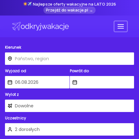
Najlepsze oferty wakacyjne na LATO 2026
Przejdź do wakacje.pl →
Menu
Kierunek
Wyjazd od
Powrót do
Wylot z
Uczestnicy