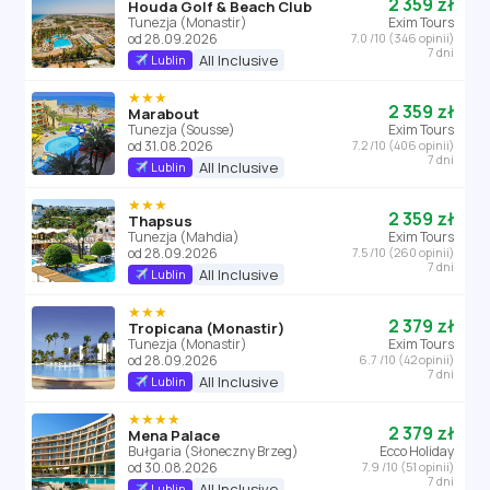
2 359 zł
Houda Golf & Beach Club
Tunezja (Monastir)
Exim Tours
od 28.09.2026
7.0 /10 (346 opinii)
7 dni
All Inclusive
Lublin
★★★
2 359 zł
Marabout
Tunezja (Sousse)
Exim Tours
od 31.08.2026
7.2 /10 (406 opinii)
7 dni
All Inclusive
Lublin
★★★
2 359 zł
Thapsus
Tunezja (Mahdia)
Exim Tours
od 28.09.2026
7.5 /10 (260 opinii)
7 dni
All Inclusive
Lublin
★★★
2 379 zł
Tropicana (Monastir)
Tunezja (Monastir)
Exim Tours
od 28.09.2026
6.7 /10 (42 opinii)
7 dni
All Inclusive
Lublin
★★★★
2 379 zł
Mena Palace
Bułgaria (Słoneczny Brzeg)
Ecco Holiday
od 30.08.2026
7.9 /10 (51 opinii)
7 dni
All Inclusive
Lublin