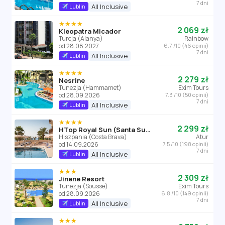
7 dni
All Inclusive
Lublin
★★★★
2 069 zł
Kleopatra Micador
Turcja (Alanya)
Rainbow
od 28.08.2027
6.7 /10 (46 opinii)
7 dni
All Inclusive
Lublin
★★★★
2 279 zł
Nesrine
Tunezja (Hammamet)
Exim Tours
od 28.09.2026
7.3 /10 (50 opinii)
7 dni
All Inclusive
Lublin
★★★★
2 299 zł
HTop Royal Sun (Santa Susanna)
Hiszpania (Costa Brava)
Atur
od 14.09.2026
7.5 /10 (198 opinii)
7 dni
All Inclusive
Lublin
★★★
2 309 zł
Jinene Resort
Tunezja (Sousse)
Exim Tours
od 28.09.2026
6.8 /10 (149 opinii)
7 dni
All Inclusive
Lublin
★★★