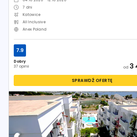
7
dni
Katowice
All Inclusive
Anex Poland
7.9
Dobry
3 
37 opinii
od
SPRAWDŹ OFERTĘ