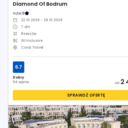
Diamond Of Bodrum
Hotel:
5
22.10.2026 - 29.10.2026
7
dni
Rzeszów
All Inclusive
Coral Travel
6.7
Dobry
2 
54 opinie
od
SPRAWDŹ OFERTĘ