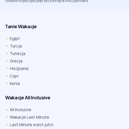
została rozpoczęta poprzez kliknięcie linku partnera.
Tanie Wakacje
Egipt
Turcja
Tunezja
Grecja
Hiszpania
Cypr
Kenia
Wakacje All Inclusive
All Inclusive
Wakacje Last Minute
Last Minute wylot jutro