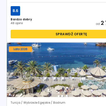
8.6
Bardzo dobry
2
48 opinii
od
SPRAWDŹ OFERTĘ
Lato 2026
Turcja / Wybrzeże Egejskie / Bodrum