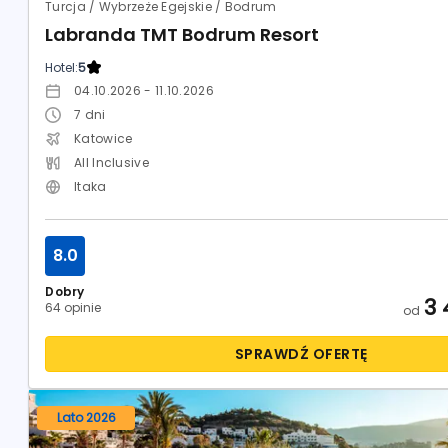
Turcja / Wybrzeże Egejskie / Bodrum
Labranda TMT Bodrum Resort
Hotel:
5
04.10.2026 - 11.10.2026
7
dni
Katowice
All Inclusive
Itaka
8.0
Dobry
3 
64 opinie
od
SPRAWDŹ OFERTĘ
Lato 2026