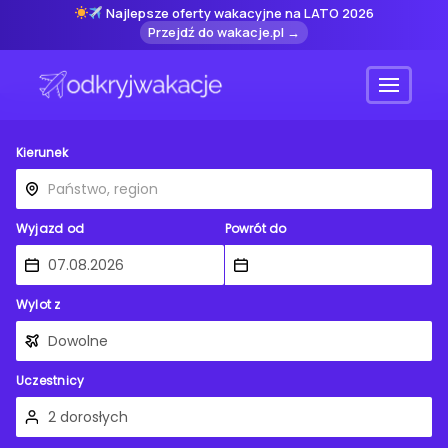
Najlepsze oferty wakacyjne na LATO 2026
Przejdź do wakacje.pl →
Menu
Kierunek
Wyjazd od
Powrót do
Wylot z
Uczestnicy