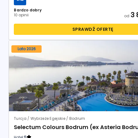
Bardzo dobry
3 
10 opinii
od
SPRAWDŹ OFERTĘ
Lato 2026
Turcja / Wybrzeże Egejskie / Bodrum
Selectum Colours Bodrum (ex Asteria Bodr
Hotel:
5