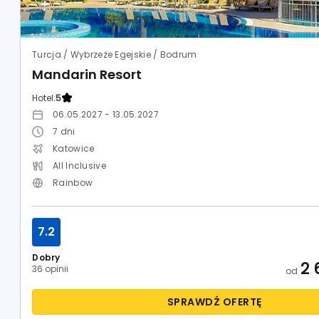
Turcja / Wybrzeże Egejskie / Bodrum
Mandarin Resort
Hotel:
5
06.05.2027 - 13.05.2027
7
dni
Katowice
All Inclusive
Rainbow
7.2
Dobry
2 
36 opinii
od
SPRAWDŹ OFERTĘ