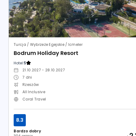
Turcja / Wybrzeże Egejskie / Icmeler
Bodrum Holiday Resort
Hotel:
5
21.10.2027 - 28.10.2027
7
dni
Rzeszów
All Inclusive
Coral Travel
8.3
Bardzo dobry
2
304 opinie