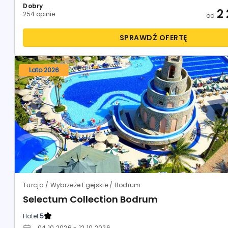
Dobry
2
254 opinie
od
SPRAWDŹ OFERTĘ
Lato 2026
Turcja / Wybrzeże Egejskie / Bodrum
Selectum Collection Bodrum
Hotel:
5
04.10.2026 - 12.10.2026