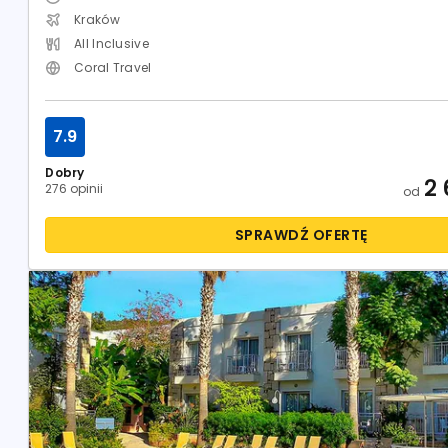
Kraków
All Inclusive
Coral Travel
7.9
Dobry
2 
276 opinii
od
SPRAWDŹ OFERTĘ