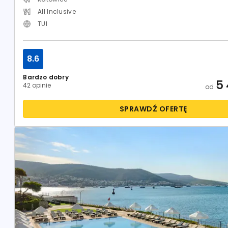
All Inclusive
TUI
8.6
Bardzo dobry
5 
42 opinie
od
SPRAWDŹ OFERTĘ