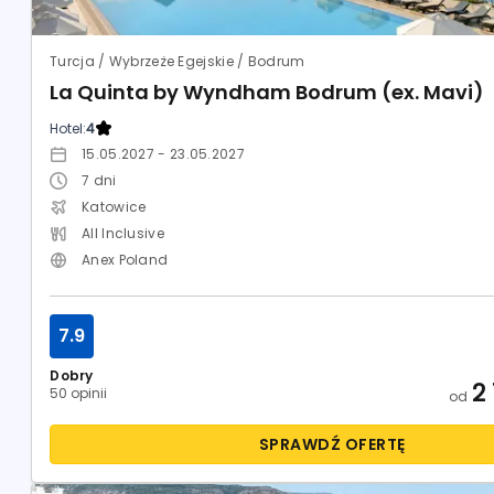
Turcja / Wybrzeże Egejskie / Bodrum
La Quinta by Wyndham Bodrum (ex. Mavi)
Hotel:
4
15.05.2027 - 23.05.2027
7
dni
Katowice
All Inclusive
Anex Poland
7.9
Dobry
2
50 opinii
od
SPRAWDŹ OFERTĘ