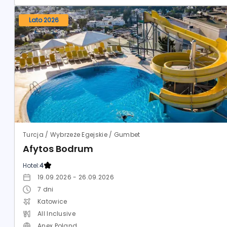
Lato 2026
Turcja / Wybrzeże Egejskie / Gumbet
Afytos Bodrum
Hotel:
4
19.09.2026 - 26.09.2026
7
dni
Katowice
All Inclusive
Anex Poland