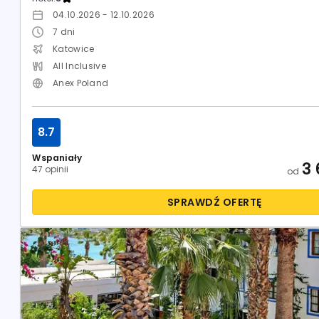
04.10.2026 - 12.10.2026
7
dni
Katowice
All Inclusive
Anex Poland
8.7
Wspaniały
3 
47 opinii
od
SPRAWDŹ OFERTĘ