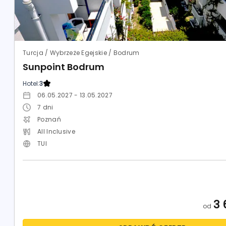
Turcja / Wybrzeże Egejskie / Bodrum
Sunpoint Bodrum
Hotel:
3
06.05.2027 - 13.05.2027
7
dni
Poznań
All Inclusive
TUI
3 
od