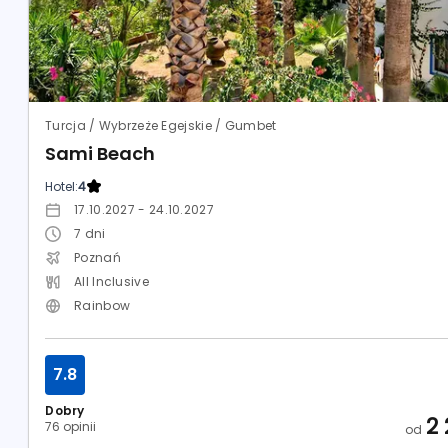
Turcja / Wybrzeże Egejskie / Gumbet
Sami Beach
Hotel:
4
17.10.2027 - 24.10.2027
7
dni
Poznań
All Inclusive
Rainbow
7.8
Dobry
2
76 opinii
od