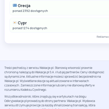
Grecja
ponad 2392 dostępnych
Cypr
ponad 1274 dostępnych
Reklama 
Treści pochodzą z serwisu Wakacje.pl. Stanowią własność prawnie
chronioną należącą do Wakacje.pl S.A. i/lub jej partnerów. Ceny i dostępność
są dynamiczne. Aktualne informacje możesz sprawdzić bezpośrednio na
Wakacje.pl. Wyświetlane okazje są aktualizowane w interwałach
czasowych. Zamieszczone informacje lub ceny nie stanowią oferty w
rozumieniu Kodeksu Cywilnego.
Wszystkie odnośniki, które znajdują się w artykułach na blogu
Odkryjwakacje.pl prowadzą do strony partnera: Wakacje.pl. Wydawca
serwisu otrzymuje prowizje za każdą sfinalizowaną transakcję, która