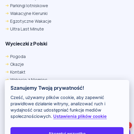
Parkingi lotniskowe
Wakacyjne Kierunki
Egzotyczne Wakacje
Ultra Last Minute
Wycieczki z Polski
Chrome
Safari iOS
Safari macOS
Edge
Pogoda
Firefox
Inna
Okazje
Ustawienia → Prywatność i bezpieczeństwo → Pliki cookie innych
Kontakt
firm → ustaw „Zezwalaj”.
Na czas rezerwacji nie blokuj cookies i śledzenia dla tej witryny.
Wakacje z Niemiec
Na czas rezerwacji nie korzystaj z trybu incognito.
Polityka Prywatności
Szanujemy Twoją prywatność!
Wakacje w Egipcie
Cześć, używamy plików cookie, aby zapewnić
Rankingi hoteli
prawidłowe działanie witryny, analizować ruch i
wydajność oraz udostępniać funkcje mediów
społecznościowych.
Ustawienia plików cookie
Partnerem serwisu jest portal Wakacje.pl
1
O nas
Kontakt i reklama
Polityka prywatności
Akceptuj wszystko