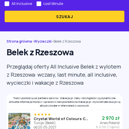
All Inclusive
Last Minute
SZUKAJ
Strona główna
›
Wycieczki
›
Belek z Rzeszowa
Belek z Rzeszowa
Przeglądaj oferty All Inclusive Belek z wylotem
z Rzeszowa: wczasy, last minute, all inclusive,
wycieczki i wakacje z Rzeszowa
Treści pochodzą od partnera serwisu: Wakacje.pl. Ceny i dostępność są dynamiczne.
Aktualne informacje możesz sprawdzić bezpośrednio na Wakacje.pl. Wyświetlane okazje są
aktualizowane w interwałach czasowych.
★★★★★
2 970 zł
Crystal World of Colours Comfort Collection
Turcja (Belek)
Anex Poland
od 20.05.2027
6.0 /10 (7 opinii)