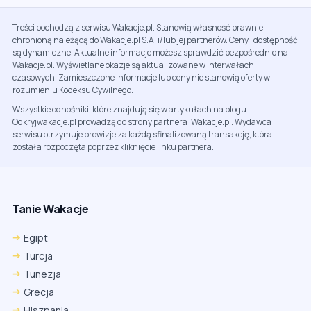
Treści pochodzą z serwisu Wakacje.pl. Stanowią własność prawnie
chronioną należącą do Wakacje.pl S.A. i/lub jej partnerów. Ceny i dostępność
są dynamiczne. Aktualne informacje możesz sprawdzić bezpośrednio na
Wakacje.pl. Wyświetlane okazje są aktualizowane w interwałach
czasowych. Zamieszczone informacje lub ceny nie stanowią oferty w
rozumieniu Kodeksu Cywilnego.
Wszystkie odnośniki, które znajdują się w artykułach na blogu
Odkryjwakacje.pl prowadzą do strony partnera: Wakacje.pl. Wydawca
serwisu otrzymuje prowizje za każdą sfinalizowaną transakcję, która
została rozpoczęta poprzez kliknięcie linku partnera.
Tanie Wakacje
Egipt
Turcja
Tunezja
Grecja
Hiszpania