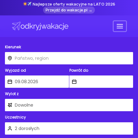
Najlepsze oferty wakacyjne na LATO 2026
Przejdź do wakacje.pl →
Menu
Kierunek
Wyjazd od
Powrót do
Wylot z
Uczestnicy