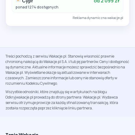
Cypr
od 2 099 zł
ponad 1274 dostępnych
Reklama dynamiczna wakacje.pl
Treści pochodzą z serwisu Wakacje.pl. Stanowią własność prawnie
chronioną należącą do Wakacje.pl S.A. i/lub jej partnerów. Ceny i dostępność
są dynamiczne. Aktualne informacje możesz sprawdzić bezpośrednio na
Wakacje.pl. Wyświetlane okazje są aktualizowane w interwałach
czasowych. Zamieszczone informacje lub ceny nie stanowią oferty w
rozumieniu Kodeksu Cywilnego.
Wszystkie odnośniki, które znajdują się w artykułach na blogu
Odkryjwakacje.pl prowadzą do strony partnera: Wakacje.pl. Wydawca
serwisu otrzymuje prowizje za każdą sfinalizowaną transakcję, która
została rozpoczęta poprzez kliknięcie linku partnera.
Tanie Wakacje