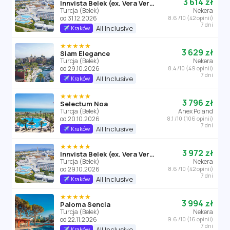
3 614 zł
Innvista Belek (ex. Vera Verde)
Turcja (Belek)
Nekera
od 31.12.2026
8.6 /10 (42 opinii)
7 dni
All Inclusive
Kraków
★★★★★
3 629 zł
Siam Elegance
Turcja (Belek)
Nekera
od 29.10.2026
8.4 /10 (49 opinii)
7 dni
All Inclusive
Kraków
★★★★★
3 796 zł
Selectum Noa
Turcja (Belek)
Anex Poland
od 20.10.2026
8.1 /10 (106 opinii)
7 dni
All Inclusive
Kraków
★★★★★
3 972 zł
Innvista Belek (ex. Vera Verde)
Turcja (Belek)
Nekera
od 29.10.2026
8.6 /10 (42 opinii)
7 dni
All Inclusive
Kraków
★★★★★
3 994 zł
Paloma Sencia
Turcja (Belek)
Nekera
od 22.11.2026
9.6 /10 (16 opinii)
7 dni
All Inclusive
Kraków