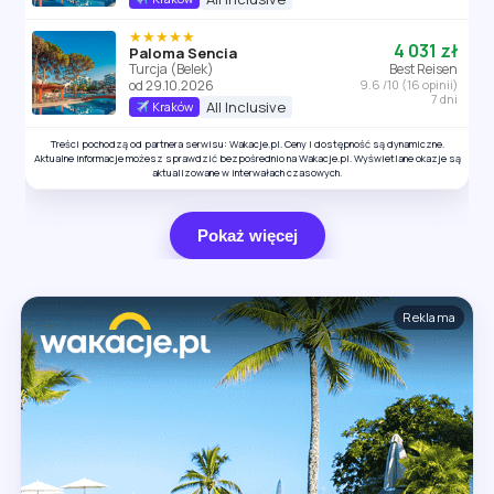
★★★★★
4 031 zł
Paloma Sencia
Turcja (Belek)
Best Reisen
od 29.10.2026
9.6 /10 (16 opinii)
7 dni
All Inclusive
Kraków
Treści pochodzą od partnera serwisu: Wakacje.pl. Ceny i dostępność są dynamiczne.
Aktualne informacje możesz sprawdzić bezpośrednio na Wakacje.pl. Wyświetlane okazje są
aktualizowane w interwałach czasowych.
Pokaż więcej
Reklama