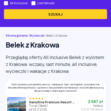
All Inclusive
Last Minute
SZUKAJ
Strona główna
›
Wycieczki
›
Belek z Krakowa
Belek z Krakowa
Przeglądaj oferty All Inclusive Belek z wylotem
z Krakowa: wczasy, last minute, all inclusive,
wycieczki i wakacje z Krakowa
Treści pochodzą od partnera serwisu: Wakacje.pl. Ceny i dostępność są dynamiczne.
Aktualne informacje możesz sprawdzić bezpośrednio na Wakacje.pl. Wyświetlane okazje są
aktualizowane w interwałach czasowych.
★★★★★
2 587 zł
Sensitive Premium Resort & Spa
Turcja (Belek)
Nekera
od 26.11.2026
6.5 /10 (28 opinii)