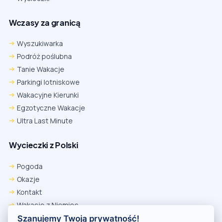
Wczasy za granicą
Wyszukiwarka
Podróż poślubna
Tanie Wakacje
Parkingi lotniskowe
Wakacyjne Kierunki
Egzotyczne Wakacje
Ultra Last Minute
Wycieczki z Polski
Chrome
Safari iOS
Safari macOS
Edge
Pogoda
Firefox
Inna
Okazje
Ustawienia → Prywatność i bezpieczeństwo → Pliki cookie innych
Kontakt
firm → ustaw „Zezwalaj”.
Na czas rezerwacji nie blokuj cookies i śledzenia dla tej witryny.
Wakacje z Niemiec
Na czas rezerwacji nie korzystaj z trybu incognito.
Polityka Prywatności
Szanujemy Twoją prywatność!