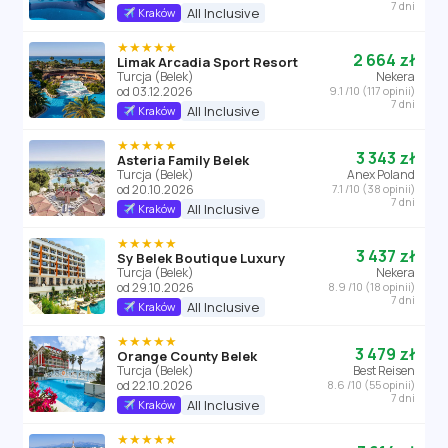
7 dni
All Inclusive
Kraków
★★★★★
2 664 zł
Limak Arcadia Sport Resort
Turcja (Belek)
Nekera
od 03.12.2026
9.1 /10 (117 opinii)
7 dni
All Inclusive
Kraków
★★★★★
3 343 zł
Asteria Family Belek
Turcja (Belek)
Anex Poland
od 20.10.2026
7.1 /10 (38 opinii)
7 dni
All Inclusive
Kraków
★★★★★
3 437 zł
Sy Belek Boutique Luxury
Turcja (Belek)
Nekera
od 29.10.2026
8.9 /10 (18 opinii)
7 dni
All Inclusive
Kraków
★★★★★
3 479 zł
Orange County Belek
Turcja (Belek)
Best Reisen
od 22.10.2026
8.6 /10 (55 opinii)
7 dni
All Inclusive
Kraków
★★★★★