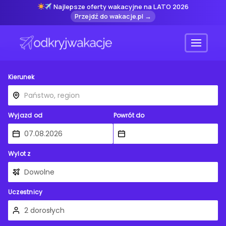
Najlepsze oferty wakacyjne na LATO 2026
Przejdź do wakacje.pl →
Menu
Kierunek
Wyjazd od
Powrót do
Wylot z
Uczestnicy