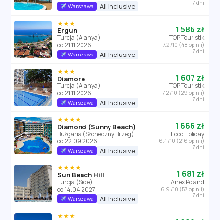
7 dni
All Inclusive
Warszawa
★★★
1 586 zł
Ergun
Turcja (Alanya)
TOP Touristik
od 21.11.2026
7.2 /10 (48 opinii)
7 dni
All Inclusive
Warszawa
★★★
1 607 zł
Diamore
Turcja (Alanya)
TOP Touristik
od 21.11.2026
7.2 /10 (29 opinii)
7 dni
All Inclusive
Warszawa
★★★★
1 666 zł
Diamond (Sunny Beach)
Bułgaria (Słoneczny Brzeg)
Ecco Holiday
od 22.09.2026
6.4 /10 (216 opinii)
7 dni
All Inclusive
Warszawa
★★★★
1 681 zł
Sun Beach Hill
Turcja (Side)
Anex Poland
od 14.04.2027
6.9 /10 (57 opinii)
7 dni
All Inclusive
Warszawa
★★★