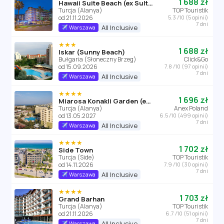
1 688 zł
Hawaii Suite Beach (ex Sultan Keykubat)
Turcja (Alanya)
TOP Touristik
od 21.11.2026
5.3 /10 (5 opinii)
7 dni
All Inclusive
Warszawa
★★★
1 688 zł
Iskar (Sunny Beach)
Bułgaria (Słoneczny Brzeg)
Click&Go
od 15.09.2026
7.8 /10 (97 opinii)
7 dni
All Inclusive
Warszawa
★★★★
1 696 zł
Miarosa Konakli Garden (ex Hedef Rose Garden)
Turcja (Alanya)
Anex Poland
od 13.05.2027
6.5 /10 (499 opinii)
7 dni
All Inclusive
Warszawa
★★★★
1 702 zł
Side Town
Turcja (Side)
TOP Touristik
od 14.11.2026
7.9 /10 (30 opinii)
7 dni
All Inclusive
Warszawa
★★★★
1 703 zł
Grand Barhan
Turcja (Alanya)
TOP Touristik
od 21.11.2026
6.7 /10 (51 opinii)
7 dni
All Inclusive
Warszawa