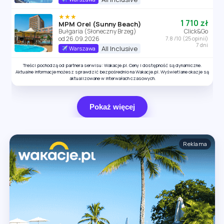
★★★
1 710 zł
MPM Orel (Sunny Beach)
Bułgaria (Słoneczny Brzeg)
Click&Go
od 26.09.2026
7.8 /10 (25 opinii)
7 dni
All Inclusive
Warszawa
Treści pochodzą od partnera serwisu: Wakacje.pl. Ceny i dostępność są dynamiczne.
Aktualne informacje możesz sprawdzić bezpośrednio na Wakacje.pl. Wyświetlane okazje są
aktualizowane w interwałach czasowych.
Pokaż więcej
Reklama