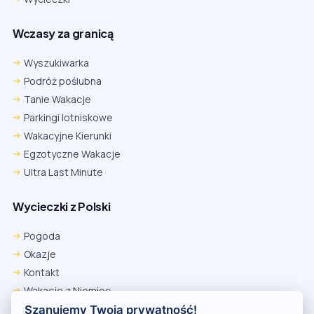
Wczasy za granicą
Wyszukiwarka
Podróż poślubna
Tanie Wakacje
Parkingi lotniskowe
Wakacyjne Kierunki
Egzotyczne Wakacje
Ultra Last Minute
Wycieczki z Polski
Chrome
Safari iOS
Safari macOS
Edge
Pogoda
Firefox
Inna
Okazje
Ustawienia → Prywatność i bezpieczeństwo → Pliki cookie innych
Kontakt
firm → ustaw „Zezwalaj”.
Na czas rezerwacji nie blokuj cookies i śledzenia dla tej witryny.
Wakacje z Niemiec
Na czas rezerwacji nie korzystaj z trybu incognito.
Polityka Prywatności
Szanujemy Twoją prywatność!