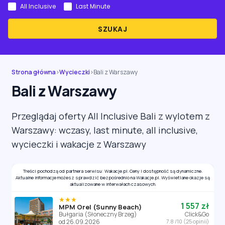
All Inclusive
Last Minute
SZUKAJ
Strona główna
›
Wycieczki
›
Bali z Warszawy
Bali z Warszawy
Przeglądaj oferty All Inclusive Bali z wylotem z
Warszawy: wczasy, last minute, all inclusive,
wycieczki i wakacje z Warszawy
Treści pochodzą od partnera serwisu: Wakacje.pl. Ceny i dostępność są dynamiczne.
Aktualne informacje możesz sprawdzić bezpośrednio na Wakacje.pl. Wyświetlane okazje są
aktualizowane w interwałach czasowych.
★★★
1 557 zł
MPM Orel (Sunny Beach)
Bułgaria (Słoneczny Brzeg)
Click&Go
od 26.09.2026
7.8 /10 (25 opinii)