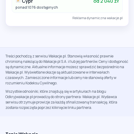
Cypr
od 2 040 zł
ponad 1076 dostępnych
Reklama dynamiczna wakacje.pl
Treści pochodzą z serwisu Wakacje.pl. Stanowią własność prawnie
chronioną należącą do Wakacje.pl S.A. i/lub jej partnerów. Ceny i dostępność
są dynamiczne. Aktualne informacje możesz sprawdzić bezpośrednio na
Wakacje.pl. Wyświetlane okazje są aktualizowane w interwałach
czasowych. Zamieszczone informacje lub ceny nie stanowią oferty w
rozumieniu Kodeksu Cywilnego.
Wszystkie odnośniki, które znajdują się w artykułach na blogu
Odkryjwakacje.pl prowadzą do strony partnera: Wakacje.pl. Wydawca
serwisu otrzymuje prowizje za każdą sfinalizowaną transakcję, która
została rozpoczęta poprzez kliknięcie linku partnera.