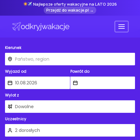
Najlepsze oferty wakacyjne na LATO 2026
Przejdź do wakacje.pl →
Menu
Kierunek
Wyjazd od
Powrót do
Wylot z
Uczestnicy