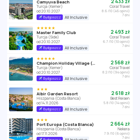
2 433 zł
Camyuva Beach
Turcja (Kemer)
Coral Travel
od 20.10.2027
8.6 /10 (46 opinii)
7 dni
All Inclusive
Bydgoszcz
★★★★★
2 493 zł
Master Family Club
Turcja (Side)
Coral Travel
od 20.10.2027
6.7 /10 (10 opinii)
7 dni
All Inclusive
Bydgoszcz
★★★★★
2 568 zł
Champion Holiday Village (Kemer)
Turcja (Kemer)
Coral Travel
od 20.10.2027
8.2 /10 (94 opinii)
7 dni
All Inclusive
Bydgoszcz
★★★
2 618 zł
Albir Garden Resort
Hiszpania (Costa Blanca)
Best Reisen
od 14.11.2026
5.8 /10 (14 opinii)
7 dni
All Inclusive
Bydgoszcz
★★★
2 664 zł
Port Europa (Costa Blanca)
Hiszpania (Costa Blanca)
Nekera
od 17.11.2026
7.9 /10 (6 opinii)
7 dni
All Inclusive
Bydgoszcz