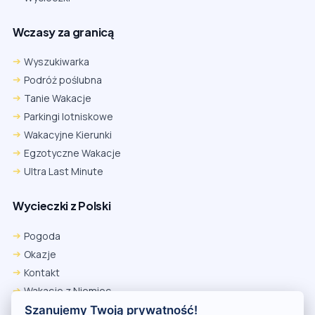
Wczasy za granicą
Wyszukiwarka
Podróż poślubna
Tanie Wakacje
Parkingi lotniskowe
Wakacyjne Kierunki
Egzotyczne Wakacje
Ultra Last Minute
Wycieczki z Polski
Chrome
Safari iOS
Safari macOS
Edge
Pogoda
Firefox
Inna
Okazje
Ustawienia → Prywatność i bezpieczeństwo → Pliki cookie innych
Kontakt
firm → ustaw „Zezwalaj”.
Na czas rezerwacji nie blokuj cookies i śledzenia dla tej witryny.
Wakacje z Niemiec
Na czas rezerwacji nie korzystaj z trybu incognito.
Polityka Prywatności
Szanujemy Twoją prywatność!