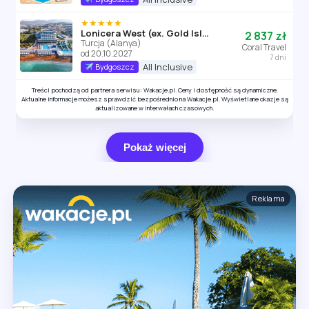
★★★★★
Lonicera West (ex. Gold Island)
2 837 zł
Turcja (Alanya)
Coral Travel
od 20.10.2027
7 dni
All Inclusive
Bydgoszcz
Treści pochodzą od partnera serwisu: Wakacje.pl. Ceny i dostępność są dynamiczne.
Aktualne informacje możesz sprawdzić bezpośrednio na Wakacje.pl. Wyświetlane okazje są
aktualizowane w interwałach czasowych.
Pokaż więcej
Reklama