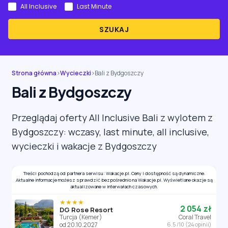
All Inclusive
Last Minute
SZUKAJ
Strona główna
›
Wycieczki
›
Bali z Bydgoszczy
Bali z Bydgoszczy
Przeglądaj oferty All Inclusive Bali z wylotem z
Bydgoszczy: wczasy, last minute, all inclusive,
wycieczki i wakacje z Bydgoszczy
Treści pochodzą od partnera serwisu: Wakacje.pl. Ceny i dostępność są dynamiczne.
Aktualne informacje możesz sprawdzić bezpośrednio na Wakacje.pl. Wyświetlane okazje są
aktualizowane w interwałach czasowych.
★★★★
2 054 zł
DG Rose Resort
Turcja (Kemer)
Coral Travel
od 20.10.2027
6.5 /10 (24 opinii)