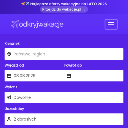
Najlepsze oferty wakacyjne na LATO 2026
Przejdź do wakacje.pl →
Menu
Kierunek
Wyjazd od
Powrót do
Wylot z
Uczestnicy