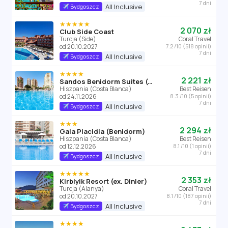
7 dni
All Inclusive
Bydgoszcz
★★★★★
2 070 zł
Club Side Coast
Turcja (Side)
Coral Travel
od 20.10.2027
7.2 /10 (518 opinii)
7 dni
All Inclusive
Bydgoszcz
★★★★
2 221 zł
Sandos Benidorm Suites (ex Marconfort Benidorm Suites)
Hiszpania (Costa Blanca)
Best Reisen
od 24.11.2026
8.3 /10 (5 opinii)
7 dni
All Inclusive
Bydgoszcz
★★★
2 294 zł
Gala Placidia (Benidorm)
Hiszpania (Costa Blanca)
Best Reisen
od 12.12.2026
8.1 /10 (1 opinii)
7 dni
All Inclusive
Bydgoszcz
★★★★★
2 353 zł
Kirbiyik Resort (ex. Dinler)
Turcja (Alanya)
Coral Travel
od 20.10.2027
8.1 /10 (187 opinii)
7 dni
All Inclusive
Bydgoszcz
★★★★