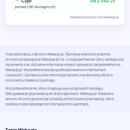
Cypr
od 2 040 zł
ponad 1281 dostępnych
Reklama dynamiczna wakacje.pl
Treści pochodzą z serwisu Wakacje.pl. Stanowią własność prawnie
chronioną należącą do Wakacje.pl S.A. i/lub jej partnerów. Ceny i dostępność
są dynamiczne. Aktualne informacje możesz sprawdzić bezpośrednio na
Wakacje.pl. Wyświetlane okazje są aktualizowane w interwałach
czasowych. Zamieszczone informacje lub ceny nie stanowią oferty w
rozumieniu Kodeksu Cywilnego.
Wszystkie odnośniki, które znajdują się w artykułach na blogu
Odkryjwakacje.pl prowadzą do strony partnera: Wakacje.pl. Wydawca
serwisu otrzymuje prowizje za każdą sfinalizowaną transakcję, która
została rozpoczęta poprzez kliknięcie linku partnera.
Tanie Wakacje