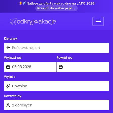
Najlepsze oferty wakacyjne na LATO 2026
Przejdź do wakacje.pl →
Menu
Kierunek
Wyjazd od
Powrót do
Wylot z
Uczestnicy