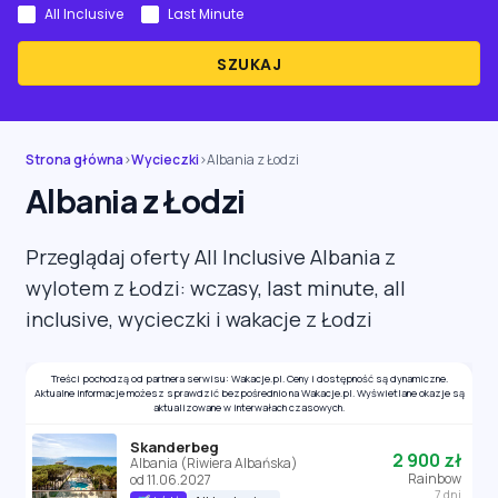
All Inclusive
Last Minute
SZUKAJ
Strona główna
›
Wycieczki
›
Albania z Łodzi
Albania z Łodzi
Przeglądaj oferty All Inclusive Albania z
wylotem z Łodzi: wczasy, last minute, all
inclusive, wycieczki i wakacje z Łodzi
Treści pochodzą od partnera serwisu: Wakacje.pl. Ceny i dostępność są dynamiczne.
Aktualne informacje możesz sprawdzić bezpośrednio na Wakacje.pl. Wyświetlane okazje są
aktualizowane w interwałach czasowych.
Skanderbeg
2 900 zł
Albania (Riwiera Albańska)
Rainbow
od 11.06.2027
7 dni