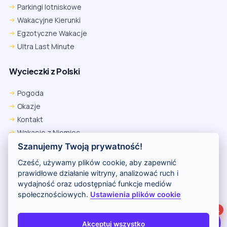
Parkingi lotniskowe
Wakacyjne Kierunki
Egzotyczne Wakacje
Ultra Last Minute
Wycieczki z Polski
Chrome
Safari iOS
Safari macOS
Edge
Pogoda
Firefox
Inna
Okazje
Ustawienia → Prywatność i bezpieczeństwo → Pliki cookie innych
Kontakt
firm → ustaw „Zezwalaj”.
Na czas rezerwacji nie blokuj cookies i śledzenia dla tej witryny.
Wakacje z Niemiec
Na czas rezerwacji nie korzystaj z trybu incognito.
Polityka Prywatności
Szanujemy Twoją prywatność!
Wakacje w Egipcie
Cześć, używamy plików cookie, aby zapewnić
Rankingi hoteli
prawidłowe działanie witryny, analizować ruch i
wydajność oraz udostępniać funkcje mediów
społecznościowych.
Ustawienia plików cookie
Partnerem serwisu jest portal Wakacje.pl
1
O nas
Kontakt i reklama
Polityka prywatności
Akceptuj wszystko