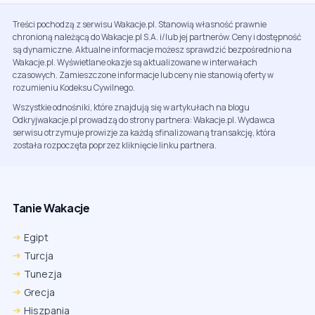
Treści pochodzą z serwisu Wakacje.pl. Stanowią własność prawnie
chronioną należącą do Wakacje.pl S.A. i/lub jej partnerów. Ceny i dostępność
są dynamiczne. Aktualne informacje możesz sprawdzić bezpośrednio na
Wakacje.pl. Wyświetlane okazje są aktualizowane w interwałach
czasowych. Zamieszczone informacje lub ceny nie stanowią oferty w
rozumieniu Kodeksu Cywilnego.
Wszystkie odnośniki, które znajdują się w artykułach na blogu
Odkryjwakacje.pl prowadzą do strony partnera: Wakacje.pl. Wydawca
serwisu otrzymuje prowizje za każdą sfinalizowaną transakcję, która
została rozpoczęta poprzez kliknięcie linku partnera.
Tanie Wakacje
Egipt
Turcja
Tunezja
Grecja
Hiszpania