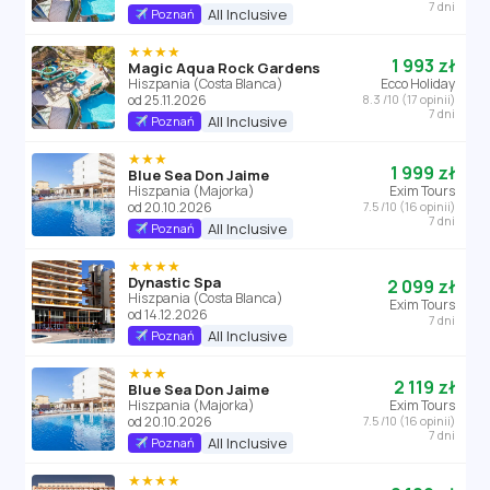
7 dni
All Inclusive
Poznań
★★★★
1 993 zł
Magic Aqua Rock Gardens
Hiszpania (Costa Blanca)
Ecco Holiday
od 25.11.2026
8.3 /10 (17 opinii)
7 dni
All Inclusive
Poznań
★★★
1 999 zł
Blue Sea Don Jaime
Hiszpania (Majorka)
Exim Tours
od 20.10.2026
7.5 /10 (16 opinii)
7 dni
All Inclusive
Poznań
★★★★
Dynastic Spa
2 099 zł
Hiszpania (Costa Blanca)
Exim Tours
od 14.12.2026
7 dni
All Inclusive
Poznań
★★★
2 119 zł
Blue Sea Don Jaime
Hiszpania (Majorka)
Exim Tours
od 20.10.2026
7.5 /10 (16 opinii)
7 dni
All Inclusive
Poznań
★★★★