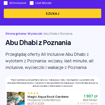
All Inclusive
Last Minute
SZUKAJ
Strona główna
›
Wycieczki
›
Abu Dhabi z Poznania
Abu Dhabi z Poznania
Przeglądaj oferty All Inclusive Abu Dhabi z
wylotem z Poznania: wczasy, last minute, all
inclusive, wycieczki i wakacje z Poznania
Treści pochodzą od partnera serwisu: Wakacje.pl. Ceny i dostępność są dynamiczne.
Aktualne informacje możesz sprawdzić bezpośrednio na Wakacje.pl. Wyświetlane okazje są
aktualizowane w interwałach czasowych.
★★★★
1 907 zł
Magic Aqua Rock Gardens
Hiszpania (Costa Blanca)
Best Reisen
od 25.11.2026
8.3 /10 (17 opinii)