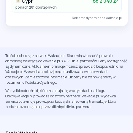
Cypr
od 2 040 zł
ponad 1281 dostępnych
Reklama dynamiczna wakacje.pl
Treści pochodzą z serwisu Wakacje.pl. Stanowią własność prawnie
chronioną należącą do Wakacje.pl S.A. i/lub jej partnerów. Ceny i dostępność
są dynamiczne. Aktualne informacje możesz sprawdzić bezpośrednio na
Wakacje.pl. Wyświetlane okazje są aktualizowane w interwałach
czasowych. Zamieszczone informacje lub ceny nie stanowią oferty w
rozumieniu Kodeksu Cywilnego.
Wszystkie odnośniki, które znajdują się w artykułach na blogu
Odkryjwakacje.pl prowadzą do strony partnera: Wakacje.pl. Wydawca
serwisu otrzymuje prowizje za każdą sfinalizowaną transakcję, która
została rozpoczęta poprzez kliknięcie linku partnera.