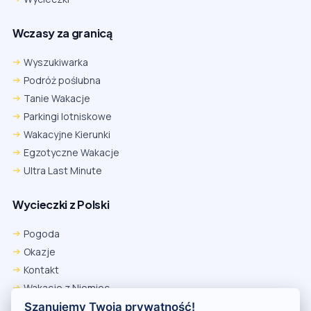
Wczasy za granicą
Wyszukiwarka
Podróż poślubna
Tanie Wakacje
Parkingi lotniskowe
Wakacyjne Kierunki
Egzotyczne Wakacje
Ultra Last Minute
Wycieczki z Polski
Chrome
Safari iOS
Safari macOS
Edge
Pogoda
Firefox
Inna
Okazje
Ustawienia → Prywatność i bezpieczeństwo → Pliki cookie innych
Kontakt
firm → ustaw „Zezwalaj”.
Na czas rezerwacji nie blokuj cookies i śledzenia dla tej witryny.
Wakacje z Niemiec
Na czas rezerwacji nie korzystaj z trybu incognito.
Polityka Prywatności
Szanujemy Twoją prywatność!