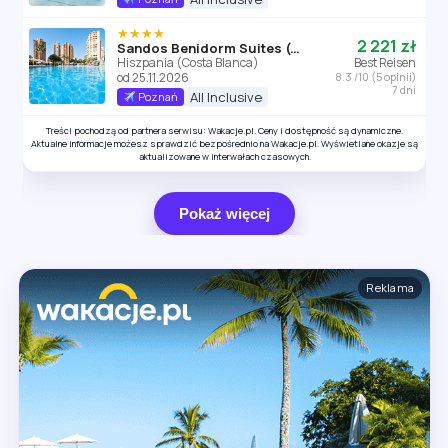
★★★★
2 221 zł
Sandos Benidorm Suites (ex Marconfort Benidorm Suites)
Hiszpania (Costa Blanca)
Best Reisen
od 25.11.2026
8.3 /10 (5 opinii)
7 dni
All Inclusive
Poznań
Treści pochodzą od partnera serwisu: Wakacje.pl. Ceny i dostępność są dynamiczne.
Aktualne informacje możesz sprawdzić bezpośrednio na Wakacje.pl. Wyświetlane okazje są
aktualizowane w interwałach czasowych.
Pokaż więcej
Reklama