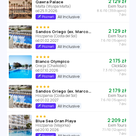
2 129 zł
Qawra Palace
Malta (Wyspa Malta)
Exim Tours
od 25.11.2026
8.6 /10 (359 opinii)
7 dni
All Inclusive
Poznań
★★★★
2 129 zł
Sandos Griego (ex. Marconfort Griego Mar)
Hiszpania (Costa del Sol)
Exim Tours
od 01.02.2027
7.6 /10 (15 opinii)
7 dni
All Inclusive
Poznań
★★★★
2 175 zł
Bianco Olympico
Grecja (Chalkidiki)
Click&Go
od 07.10.2026
7.3 /10 (1 opinii)
7 dni
All Inclusive
Poznań
★★★★
2 179 zł
Sandos Griego (ex. Marconfort Griego Mar)
Hiszpania (Costa del Sol)
Exim Tours
od 01.02.2027
7.6 /10 (15 opinii)
7 dni
All Inclusive
Poznań
★★★
2 209 zł
Blue Sea Gran Playa
Hiszpania (Majorka)
Exim Tours
od 20.10.2026
7.1 /10 (12 opinii)
7 dni
All Inclusive
Poznań