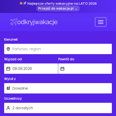
Najlepsze oferty wakacyjne na LATO 2026
Przejdź do wakacje.pl →
Menu
Kierunek
Wyjazd od
Powrót do
Wylot z
Uczestnicy