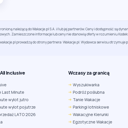
ronioną należącą do Wakacje.pl S.A. i/lub jej partnerów. Ceny i dostępność są dy
sowych. Zamieszczone informacje lub ceny nie stanowią oferty w rozumieniu Kodek
jwakacje.pl prowadzą do strony partnera: Wakacje.pl. Wydawca serwisu otrzymuje p
ll Inclusive
Wczasy za granicą
sive
Wyszukiwarka
 Last Minute
Podróż poślubna
nute wylot jutro
Tanie Wakacje
nute wylot pojutrze
Parkingi lotniskowe
przedaż LATO 2026
Wakacyjne Kierunki
ka
Egzotyczne Wakacje