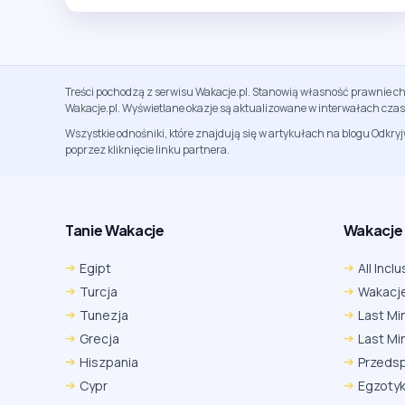
Treści pochodzą z serwisu Wakacje.pl. Stanowią własność prawnie ch
Wakacje.pl. Wyświetlane okazje są aktualizowane w interwałach cza
Wszystkie odnośniki, które znajdują się w artykułach na blogu Odkry
poprzez kliknięcie linku partnera.
Tanie Wakacje
Wakacje A
Egipt
All Inclu
Turcja
Wakacje
Tunezja
Last Mi
Grecja
Last Mi
Hiszpania
Przeds
Cypr
Egzoty