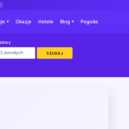
→
je
Okazje
Hotele
Blog
Pogoda
stnicy
SZUKAJ