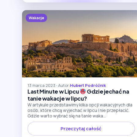
Wakacje
13 marca 2023
•
Autor:
Hubert Podróżnik
Last Minute w Lipcu
Gdzie jechać na
tanie wakacje w lipcu?
W artykule przedstawimy kilka opcji wakacyjnych dla
osób, które chcą wyjechać w lipcu i nie przepłacić.
Gdzie warto wybrać się na tanie waka...
Przeczytaj całość