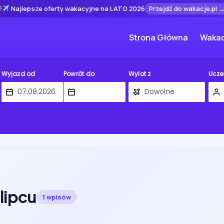
Najlepsze oferty wakacyjne na LATO 2026
Przejdź do wakacje.pl 
Strona Główna
Wakac
Wyjazd od
Powrót do
Wylot z
Ucze
lipcu
1 wpisów