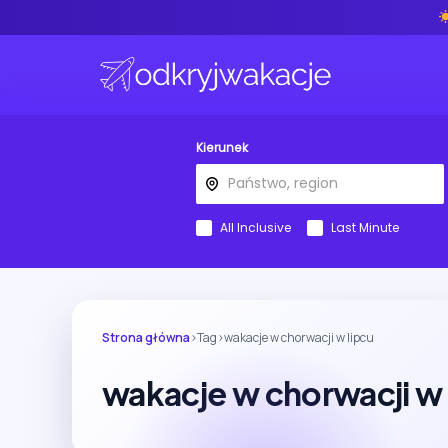
Kierunek
All Inclusive
Last Minute
Strona główna
›
Tag
›
wakacje w chorwacji w lipcu
wakacje w chorwacji w 