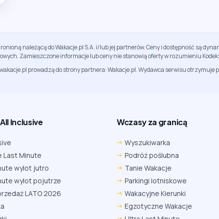
ronioną należącą do Wakacje.pl S.A. i/lub jej partnerów. Ceny i dostępność są dy
sowych. Zamieszczone informacje lub ceny nie stanowią oferty w rozumieniu Kodek
jwakacje.pl prowadzą do strony partnera: Wakacje.pl. Wydawca serwisu otrzymuje p
ll Inclusive
Wczasy za granicą
sive
Wyszukiwarka
 Last Minute
Podróż poślubna
nute wylot jutro
Tanie Wakacje
nute wylot pojutrze
Parkingi lotniskowe
przedaż LATO 2026
Wakacyjne Kierunki
ka
Egzotyczne Wakacje
ki
Ultra Last Minute