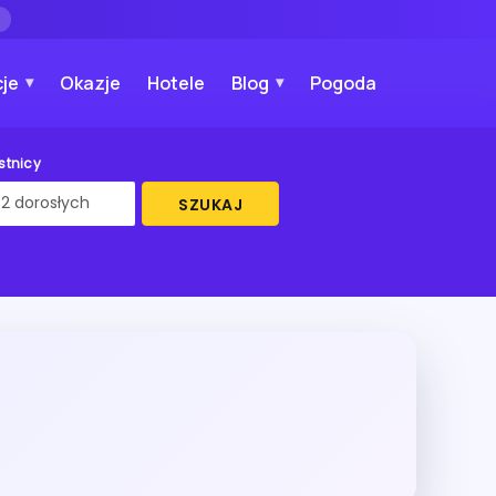
→
je
Okazje
Hotele
Blog
Pogoda
stnicy
SZUKAJ