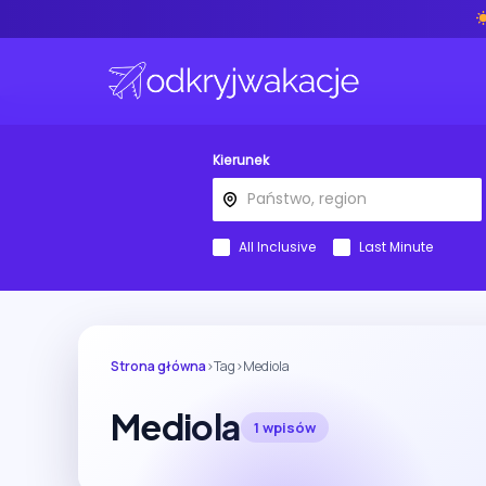
Kierunek
All Inclusive
Last Minute
Strona główna
›
Tag
›
Mediola
Mediola
1 wpisów