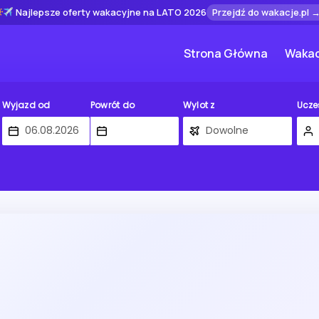
Najlepsze oferty wakacyjne na LATO 2026
Przejdź do wakacje.pl 
Strona Główna
Wakac
Wyjazd od
Powrót do
Wylot z
Ucze