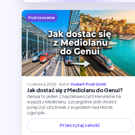
Podróżowanie
1 czerwca 2026
•
Autor:
Hubert Podróżnik
Jak dostać się z Mediolanu do Genui?
Genua to jeden z najciekawszych kierunków na
wyjazd z Mediolanu, szczególnie jeśli chcesz
połączyć city break z wyjazdem nad Morze
Liguryjsk...
Przeczytaj całość