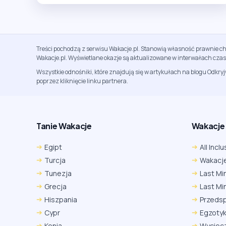
Treści pochodzą z serwisu Wakacje.pl. Stanowią własność prawnie ch
Wakacje.pl. Wyświetlane okazje są aktualizowane w interwałach cza
Wszystkie odnośniki, które znajdują się w artykułach na blogu Odkry
poprzez kliknięcie linku partnera.
Tanie Wakacje
Wakacje A
Egipt
All Inclu
Turcja
Wakacje
Tunezja
Last Mi
Grecja
Last Mi
Hiszpania
Przeds
Cypr
Egzoty
Kenia
Wyciecz