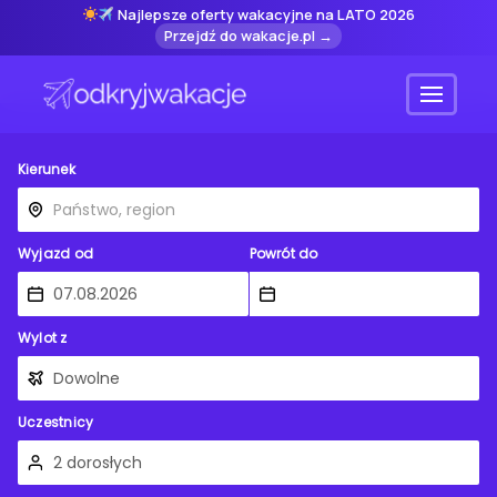
Najlepsze oferty wakacyjne na LATO 2026
Przejdź do wakacje.pl →
Menu
Kierunek
Wyjazd od
Powrót do
Wylot z
Uczestnicy