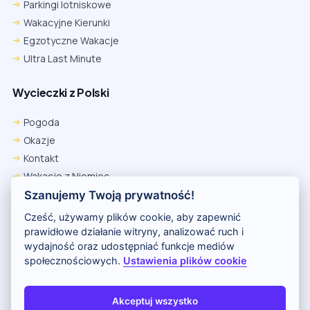
Parkingi lotniskowe
Wakacyjne Kierunki
Egzotyczne Wakacje
Ultra Last Minute
Wycieczki z Polski
Pogoda
Okazje
Kontakt
Wakacje z Niemiec
Polityka Prywatności
Szanujemy Twoją prywatność!
Wakacje w Egipcie
Cześć, używamy plików cookie, aby zapewnić
Rankingi hoteli
prawidłowe działanie witryny, analizować ruch i
wydajność oraz udostępniać funkcje mediów
społecznościowych.
Ustawienia plików cookie
Partnerem serwisu jest portal Wakacje.pl
O nas
Kontakt i reklama
Polityka prywatności
Akceptuj wszystko
Copyright (c) 2026 Odkryj Wakacje