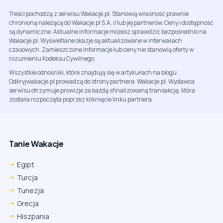
Treści pochodzą z serwisu Wakacje.pl. Stanowią własność prawnie
chronioną należącą do Wakacje.pl S.A. i/lub jej partnerów. Ceny i dostępność
są dynamiczne. Aktualne informacje możesz sprawdzić bezpośrednio na
Wakacje.pl. Wyświetlane okazje są aktualizowane w interwałach
czasowych. Zamieszczone informacje lub ceny nie stanowią oferty w
rozumieniu Kodeksu Cywilnego.
Wszystkie odnośniki, które znajdują się w artykułach na blogu
Odkryjwakacje.pl prowadzą do strony partnera: Wakacje.pl. Wydawca
serwisu otrzymuje prowizje za każdą sfinalizowaną transakcję, która
została rozpoczęta poprzez kliknięcie linku partnera.
Tanie Wakacje
Egipt
Turcja
Tunezja
Grecja
Hiszpania