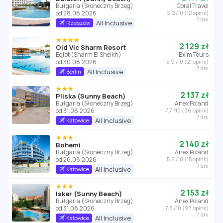
Bułgaria (Słoneczny Brzeg)
Coral Travel
od 28.08.2026
6.2 /10 (12 opinii)
7 dni
All Inclusive
Rzeszów
★★★★
2 129 zł
Old Vic Sharm Resort
Egipt (Sharm El Sheikh)
Exim Tours
od 30.08.2026
5.9 /10 (21 opinii)
7 dni
All Inclusive
Berlin
★★★
2 137 zł
Pliska (Sunny Beach)
Bułgaria (Słoneczny Brzeg)
Anex Poland
od 31.08.2026
7.7 /10 (36 opinii)
7 dni
All Inclusive
Katowice
★★★
2 140 zł
Bohemi
Bułgaria (Słoneczny Brzeg)
Anex Poland
od 26.08.2026
5.8 /10 (15 opinii)
7 dni
All Inclusive
Katowice
★★★
2 153 zł
Iskar (Sunny Beach)
Bułgaria (Słoneczny Brzeg)
Anex Poland
od 31.08.2026
7.8 /10 (97 opinii)
7 dni
All Inclusive
Katowice