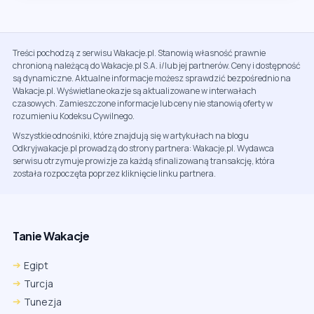
Treści pochodzą z serwisu Wakacje.pl. Stanowią własność prawnie
chronioną należącą do Wakacje.pl S.A. i/lub jej partnerów. Ceny i dostępność
są dynamiczne. Aktualne informacje możesz sprawdzić bezpośrednio na
Wakacje.pl. Wyświetlane okazje są aktualizowane w interwałach
czasowych. Zamieszczone informacje lub ceny nie stanowią oferty w
rozumieniu Kodeksu Cywilnego.
Wszystkie odnośniki, które znajdują się w artykułach na blogu
Odkryjwakacje.pl prowadzą do strony partnera: Wakacje.pl. Wydawca
serwisu otrzymuje prowizje za każdą sfinalizowaną transakcję, która
została rozpoczęta poprzez kliknięcie linku partnera.
Tanie Wakacje
Egipt
Turcja
Tunezja