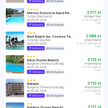
All Inclusive
Katowice
★★★★
2 071 zł
Mersoy Exclusive Aqua Resort
Turcja (Marmaris)
Kompas Tour
od 26.08.2026
7.4 /10 (74 opinii)
7 dni
All Inclusive
Katowice
★★★
2 086 zł
Best Beach (ex. Cosmos Tergui Club)
Tunezja (Sousse)
Anex Poland
od 29.08.2026
6.6 /10 (390 opinii)
7 dni
All Inclusive
Katowice
★★★
2 110 zł
Deva (Sunny Beach)
Bułgaria (Słoneczny Brzeg)
Anex Poland
od 26.08.2026
7.6 /10 (1 opinii)
7 dni
All Inclusive
Katowice
★★★
2 110 zł
Bahami
Bułgaria (Słoneczny Brzeg)
Anex Poland
od 26.08.2026
7.4 /10 (3 opinii)
7 dni
All Inclusive
Katowice
★★
2 117 zł
Balaton (Sunny Beach)