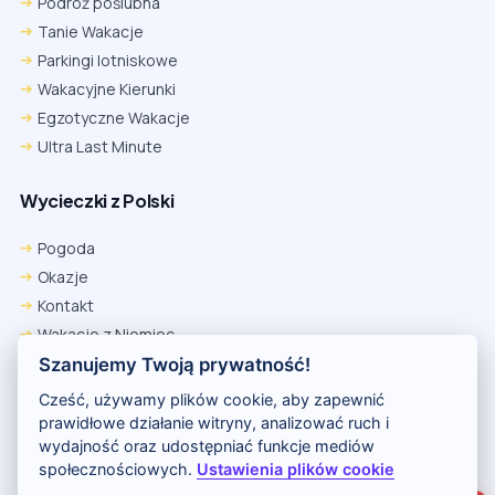
Podróż poślubna
Tanie Wakacje
Parkingi lotniskowe
Wakacyjne Kierunki
Egzotyczne Wakacje
Ultra Last Minute
Wycieczki z Polski
Chrome
Safari iOS
Safari macOS
Edge
Pogoda
Firefox
Inna
Okazje
Ustawienia → Prywatność i bezpieczeństwo → Pliki cookie innych
Kontakt
firm → ustaw „Zezwalaj”.
Na czas rezerwacji nie blokuj cookies i śledzenia dla tej witryny.
Wakacje z Niemiec
Na czas rezerwacji nie korzystaj z trybu incognito.
Polityka Prywatności
Szanujemy Twoją prywatność!
Wakacje w Egipcie
Cześć, używamy plików cookie, aby zapewnić
Rankingi hoteli
prawidłowe działanie witryny, analizować ruch i
wydajność oraz udostępniać funkcje mediów
społecznościowych.
Ustawienia plików cookie