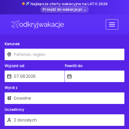
Najlepsze oferty wakacyjne na LATO 2026
Przejdź do wakacje.pl →
Menu
Kierunek
Wyjazd od
Powrót do
Wylot z
Uczestnicy