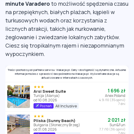
minute Varadero
to możliwość spędzenia czasu
na przepięknych, białych plażach, kąpieli w
turkusowych wodach oraz korzystania z
licznych atrakcji, takich jak nurkowanie,
żeglowanie i zwiedzanie lokalnych zabytków.
Ciesz się tropikalnym rajem i niezapomnianym
wypoczynkiem.
Treści pochodzą od partnera serwisu: Wakacje.pl. Ceny i dostępność są dynamiczne. Aktualne
informacje możesz sprawdzić bezpośrednio na Wakacje.pl. Wyświetlane okazje są
aktualizowane w interwałach czasowych.
★★★
1 696 zł
Arsi Sweet Suite
Turcja (Alanya)
Anex Poland
od 10.08.2026
4.9 /10 (35 opinii)
7 dni
All Inclusive
Poznań
★★★
2 021 zł
Pliska (Sunny Beach)
Bułgaria (Słoneczny Brzeg)
Sun&Fun
od 31.08.2026
7.7 /10 (36 opinii)
7 dni