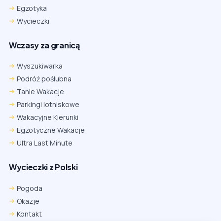
Egzotyka
Wycieczki
Wczasy za granicą
Wyszukiwarka
Podróż poślubna
Tanie Wakacje
Parkingi lotniskowe
Wakacyjne Kierunki
Egzotyczne Wakacje
Ultra Last Minute
Wycieczki z Polski
Chrome
Safari iOS
Safari macOS
Edge
Pogoda
Firefox
Inna
Okazje
Ustawienia → Prywatność i bezpieczeństwo → Pliki cookie innych
Kontakt
firm → ustaw „Zezwalaj”.