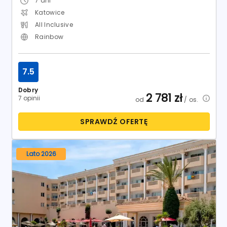
7
dni
Katowice
All Inclusive
Rainbow
7.5
Dobry
2 781
zł
7 opinii
od
/ os.
SPRAWDŹ OFERTĘ
Lato 2026