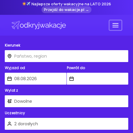
Najlepsze oferty wakacyjne na LATO 2026
Przejdź do wakacje.pl →
Menu
Kierunek
Wyjazd od
Powrót do
Wylot z
Uczestnicy