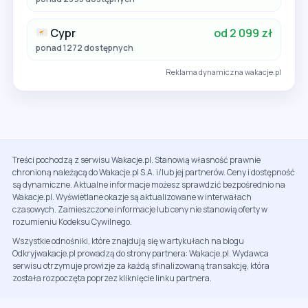
Cypr
od 2 099 zł
ponad 1272 dostępnych
Reklama dynamiczna wakacje.pl
Treści pochodzą z serwisu Wakacje.pl. Stanowią własność prawnie
chronioną należącą do Wakacje.pl S.A. i/lub jej partnerów. Ceny i dostępność
są dynamiczne. Aktualne informacje możesz sprawdzić bezpośrednio na
Wakacje.pl. Wyświetlane okazje są aktualizowane w interwałach
czasowych. Zamieszczone informacje lub ceny nie stanowią oferty w
rozumieniu Kodeksu Cywilnego.
Wszystkie odnośniki, które znajdują się w artykułach na blogu
Odkryjwakacje.pl prowadzą do strony partnera: Wakacje.pl. Wydawca
serwisu otrzymuje prowizje za każdą sfinalizowaną transakcję, która
została rozpoczęta poprzez kliknięcie linku partnera.