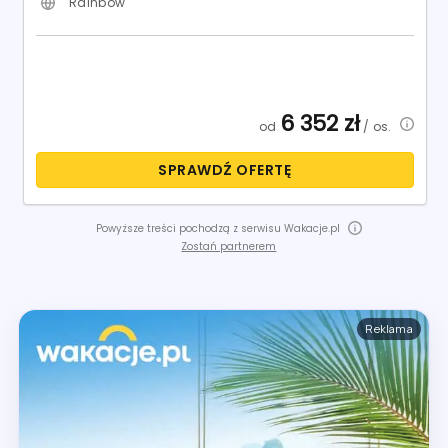
Rainbow
6 352
zł
od
/ os.
SPRAWDŹ OFERTĘ
Powyższe treści pochodzą z serwisu Wakacje.pl
Zostań partnerem
Reklama