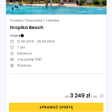
Tunezja / Dżunduba / Tabarka
Itropika Beach
Hotel:
4
21.09.2026 - 28.09.2026
7
dni
Katowice
Trzy posiłki (FB)
Rainbow
3 249
zł
od
/ os.
SPRAWDŹ OFERTĘ