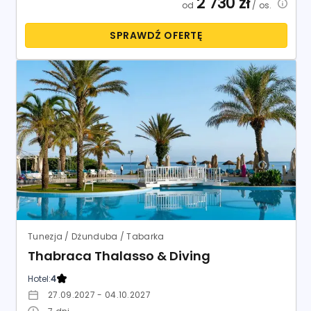
2 730
zł
od
/ os.
SPRAWDŹ OFERTĘ
Tunezja / Dżunduba / Tabarka
Thabraca Thalasso & Diving
Hotel:
4
27.09.2027 - 04.10.2027