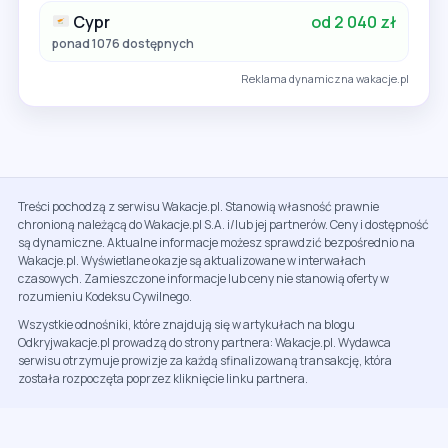
Cypr
od 2 040 zł
ponad 1076 dostępnych
Reklama dynamiczna wakacje.pl
Treści pochodzą z serwisu Wakacje.pl. Stanowią własność prawnie
chronioną należącą do Wakacje.pl S.A. i/lub jej partnerów. Ceny i dostępność
są dynamiczne. Aktualne informacje możesz sprawdzić bezpośrednio na
Wakacje.pl. Wyświetlane okazje są aktualizowane w interwałach
czasowych. Zamieszczone informacje lub ceny nie stanowią oferty w
rozumieniu Kodeksu Cywilnego.
Wszystkie odnośniki, które znajdują się w artykułach na blogu
Odkryjwakacje.pl prowadzą do strony partnera: Wakacje.pl. Wydawca
serwisu otrzymuje prowizje za każdą sfinalizowaną transakcję, która
została rozpoczęta poprzez kliknięcie linku partnera.