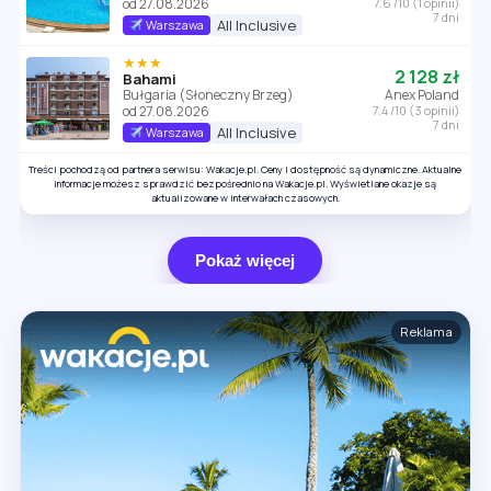
od 27.08.2026
7.6 /10 (1 opinii)
7 dni
All Inclusive
Warszawa
★★★
2 128 zł
Bahami
Bułgaria (Słoneczny Brzeg)
Anex Poland
od 27.08.2026
7.4 /10 (3 opinii)
7 dni
All Inclusive
Warszawa
Treści pochodzą od partnera serwisu: Wakacje.pl. Ceny i dostępność są dynamiczne. Aktualne
informacje możesz sprawdzić bezpośrednio na Wakacje.pl. Wyświetlane okazje są
aktualizowane w interwałach czasowych.
Pokaż więcej
Reklama