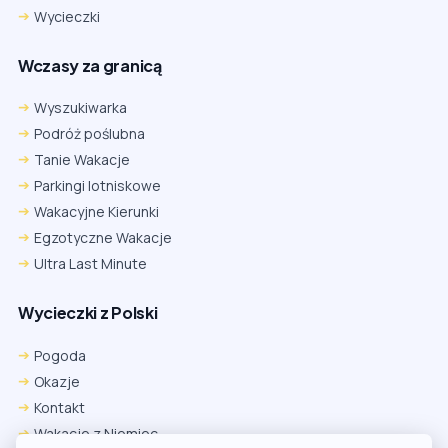
Wycieczki
Wczasy za granicą
Wyszukiwarka
Podróż poślubna
Tanie Wakacje
Parkingi lotniskowe
Wakacyjne Kierunki
Egzotyczne Wakacje
Ultra Last Minute
Wycieczki z Polski
Chrome
Safari iOS
Safari macOS
Edge
Pogoda
Firefox
Inna
Okazje
Ustawienia → Prywatność i bezpieczeństwo → Pliki cookie innych
Kontakt
firm → ustaw „Zezwalaj”.
Na czas rezerwacji nie blokuj cookies i śledzenia dla tej witryny.
Wakacje z Niemiec
Na czas rezerwacji nie korzystaj z trybu incognito.