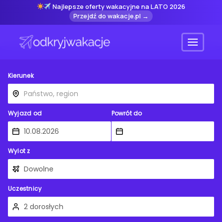
Najlepsze oferty wakacyjne na LATO 2026
Przejdź do wakacje.pl →
Menu
Kierunek
Wyjazd od
Powrót do
Wylot z
Uczestnicy