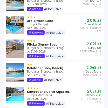
Bułgaria (Słoneczny Brzeg)
TOP Touristik
od 02.09.2026
6.2 /10 (12 opinii)
7 dni
All Inclusive
Gdańsk
★★★
2 016 zł
Arsi Sweet Suite
Turcja (Alanya)
Anex Poland
od 31.08.2026
4.9 /10 (35 opinii)
7 dni
All Inclusive
Katowice
★★★
2 021 zł
Pliska (Sunny Beach)
Bułgaria (Słoneczny Brzeg)
Sun&Fun
od 31.08.2026
7.7 /10 (36 opinii)
7 dni
All Inclusive
Katowice
★★
2 045 zł
Balaton (Sunny Beach)
Bułgaria (Słoneczny Brzeg)
Oasis Tours
od 01.09.2026
6.2 /10 (12 opinii)
7 dni
All Inclusive
Gdańsk
★★★★
2 071 zł
Mersoy Exclusive Aqua Resort
Turcja (Marmaris)
Kompas Tour
od 26.08.2026
7.4 /10 (75 opinii)
7 dni
All Inclusive
Katowice