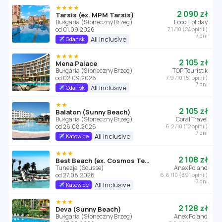
★★★★
2 090 zł
Tarsis (ex. MPM Tarsis)
Bułgaria (Słoneczny Brzeg)
Ecco Holiday
od 01.09.2026
7.1 /10 (24 opinii)
7 dni
All Inclusive
Gdańsk
★★★★
2 105 zł
Mena Palace
Bułgaria (Słoneczny Brzeg)
TOP Touristik
od 02.09.2026
7.9 /10 (51 opinii)
7 dni
All Inclusive
Gdańsk
★★
2 105 zł
Balaton (Sunny Beach)
Bułgaria (Słoneczny Brzeg)
Coral Travel
od 28.08.2026
6.2 /10 (12 opinii)
7 dni
All Inclusive
Katowice
★★★
2 108 zł
Best Beach (ex. Cosmos Tergui Club)
Tunezja (Sousse)
Anex Poland
od 27.08.2026
6.6 /10 (391 opinii)
7 dni
All Inclusive
Katowice
★★★
2 128 zł
Deva (Sunny Beach)
Bułgaria (Słoneczny Brzeg)
Anex Poland