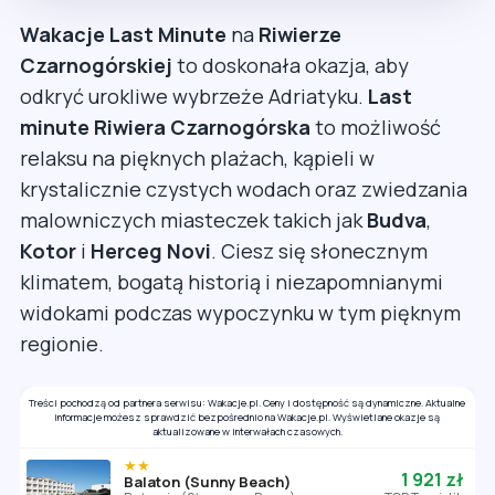
Wakacje Last Minute
na
Riwierze
Czarnogórskiej
to doskonała okazja, aby
odkryć urokliwe wybrzeże Adriatyku.
Last
minute Riwiera Czarnogórska
to możliwość
relaksu na pięknych plażach, kąpieli w
krystalicznie czystych wodach oraz zwiedzania
malowniczych miasteczek takich jak
Budva
,
Kotor
i
Herceg Novi
. Ciesz się słonecznym
klimatem, bogatą historią i niezapomnianymi
widokami podczas wypoczynku w tym pięknym
regionie.
Treści pochodzą od partnera serwisu: Wakacje.pl. Ceny i dostępność są dynamiczne. Aktualne
informacje możesz sprawdzić bezpośrednio na Wakacje.pl. Wyświetlane okazje są
aktualizowane w interwałach czasowych.
★★
1 921 zł
Balaton (Sunny Beach)