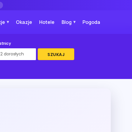
→
je
Okazje
Hotele
Blog
Pogoda
stnicy
SZUKAJ