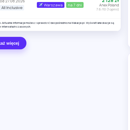
2 128 zł
od 27.08.2026
Warszawa
na 7 dni
Anex Poland
All Inclusive
7.6 /10 (1 opinii)
e. Aktualne informacje możesz sprawdzić bezpośrednio na Wakacje.pl. Wyświetlane okazje są
w interwałach czasowych.
aż więcej