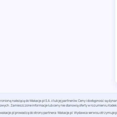
ronioną należącą do Wakacje.pl S.A. i/lub jej partnerów. Ceny i dostępność są dy
sowych. Zamieszczone informacje lub ceny nie stanowią oferty w rozumieniu Kodek
jwakacje.pl prowadzą do strony partnera: Wakacje.pl. Wydawca serwisu otrzymuje p