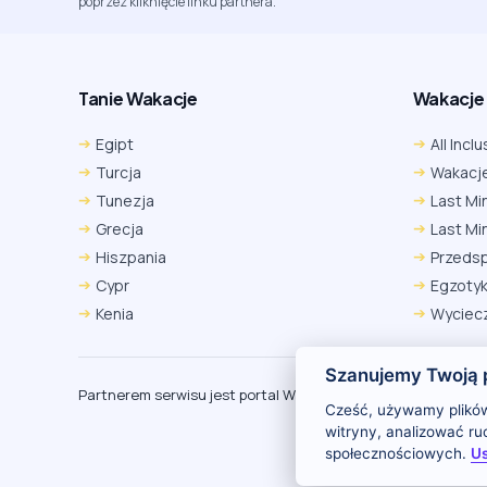
poprzez kliknięcie linku partnera.
Tanie Wakacje
Wakacje A
Egipt
All Inclu
Turcja
Wakacje
Tunezja
Last Mi
Grecja
Last Mi
Hiszpania
Przeds
Cypr
Egzoty
Kenia
Wyciecz
Szanujemy Twoją 
Partnerem serwisu jest portal Wakacje.pl
O
Cześć, używamy plików
witryny, analizować r
społecznościowych.
Us