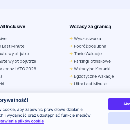
ll Inclusive
Wczasy za granicą
sive
Wyszukiwarka
 Last Minute
Podróż poślubna
nute wylot jutro
Tanie Wakacje
nute wylot pojutrze
Parkingi lotniskowe
przedaż LATO 2026
Wakacyjne Kierunki
ka
Egzotyczne Wakacje
ki
Ultra Last Minute
prywatność!
Akc
 nas
Kontakt i reklama
Polityka prywatności
 cookie, aby zapewnić prawidłowe działanie
uch i wydajność oraz udostępniać funkcje mediów
tawienia plików cookie