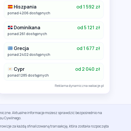
Hiszpania
od 1 592 zł
ponad 4206 dostępnych
Dominikana
od 5 121 zł
ponad 261 dostępnych
Grecja
od 1 677 zł
ponad 2402 dostępnych
Cypr
od 2 040 zł
ponad 1285 dostępnych
Reklama dynamiczna wakacje.pl
namiczne. Aktualne informacje możesz sprawdzić bezpośrednio na
su Cywilnego.
rowizje za każdą sfinalizowaną transakcję, która została rozpoczęta