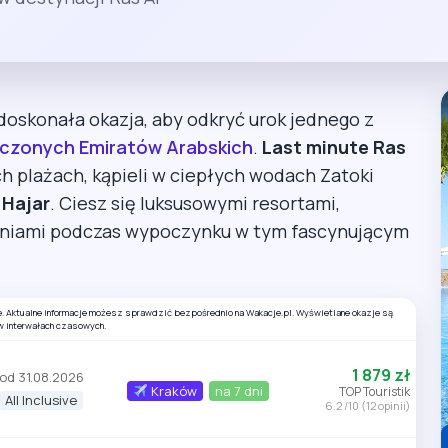
doskonała okazja, aby odkryć urok jednego z
czonych Emiratów Arabskich
.
Last minute Ras
h plażach, kąpieli w ciepłych wodach Zatoki
r
Hajar
. Ciesz się luksusowymi resortami,
eniami podczas wypoczynku w tym fascynującym
e. Aktualne informacje możesz sprawdzić bezpośrednio na Wakacje.pl. Wyświetlane okazje są
w interwałach czasowych.
1 879 zł
od 31.08.2026
Kraków
na 7 dni
TOP Touristik
All Inclusive
6.2 /10 (12 opinii)