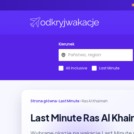
Kierunek
All Inclusive
Last Minute
Strona główna
›
Last Minute
›
Ras Al Khaimah
Last Minute Ras Al Kha
Wybrane okazje na wakacje Last Minute 