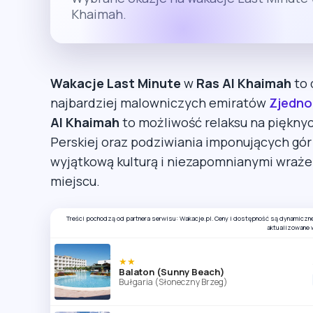
Khaimah.
Wakacje Last Minute
w
Ras Al Khaimah
to 
najbardziej malowniczych emiratów
Zjedno
Al Khaimah
to możliwość relaksu na pięknyc
Perskiej oraz podziwiania imponujących gó
wyjątkową kulturą i niezapomnianymi wraż
miejscu.
Treści pochodzą od partnera serwisu: Wakacje.pl. Ceny i dostępność są dynamiczn
aktualizowane 
★★
Balaton (Sunny Beach)
Bułgaria (Słoneczny Brzeg)