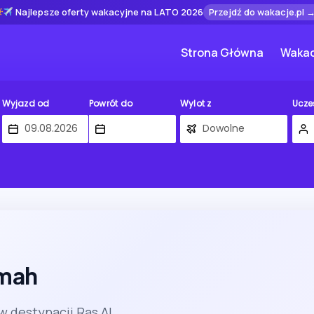
Najlepsze oferty wakacyjne na LATO 2026
Przejdź do wakacje.pl 
Strona Główna
Wakac
Wyjazd od
Powrót do
Wylot z
Ucze
imah
w destynacji Ras Al