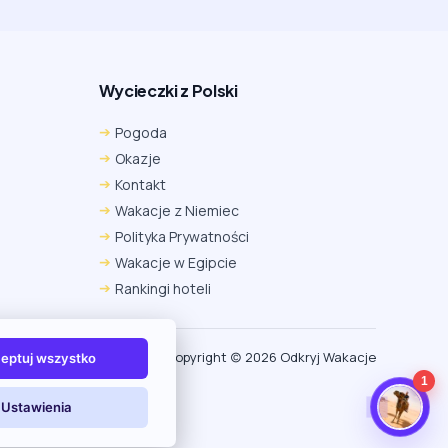
Wycieczki z Polski
Chrome
Safari iOS
Safari macOS
Pogoda
Edge
Firefox
Inna
Okazje
Ustawienia → Prywatność i bezpieczeństwo → Pliki
Kontakt
cookie innych firm → ustaw „Zezwalaj”.
Na czas rezerwacji nie blokuj cookies i śledzenia dla tej
Wakacje z Niemiec
witryny.
Polityka Prywatności
Na czas rezerwacji nie korzystaj z trybu incognito.
Wakacje w Egipcie
Rankingi hoteli
Copyright (c) 2026 Odkryj Wakacje
eptuj wszystko
1
Ustawienia