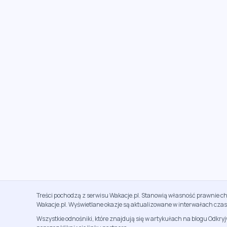
Treści pochodzą z serwisu Wakacje.pl. Stanowią własność prawnie ch
Wakacje.pl. Wyświetlane okazje są aktualizowane w interwałach cza
Wszystkie odnośniki, które znajdują się w artykułach na blogu Odkry