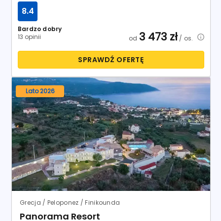
8.4
Bardzo dobry
3 473
zł
13 opinii
od
/ os.
SPRAWDŹ OFERTĘ
Lato 2026
Grecja / Peloponez / Finikounda
Panorama Resort