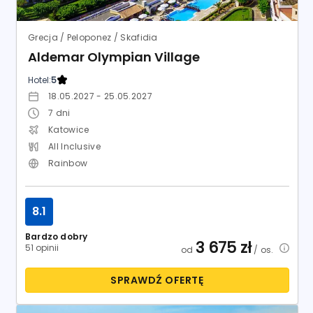
Grecja / Peloponez / Skafidia
Aldemar Olympian Village
Hotel:
5
18.05.2027 - 25.05.2027
7
dni
Katowice
All Inclusive
Rainbow
8.1
Bardzo dobry
3 675
zł
51 opinii
od
/ os.
SPRAWDŹ OFERTĘ