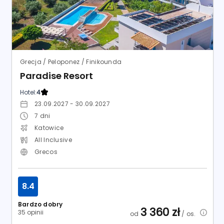
Grecja / Peloponez / Finikounda
Paradise Resort
Hotel:
4
23.09.2027 - 30.09.2027
7
dni
Katowice
All Inclusive
Grecos
8.4
Bardzo dobry
3 360
zł
35 opinii
od
/ os.