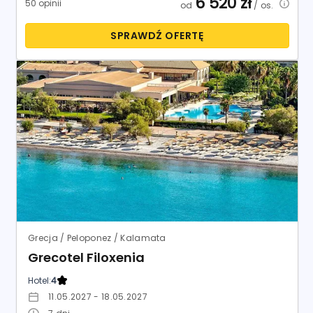
6 520
zł
50 opinii
od
/ os.
SPRAWDŹ OFERTĘ
Grecja / Peloponez / Kalamata
Grecotel Filoxenia
Hotel:
4
11.05.2027 - 18.05.2027