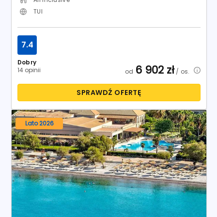
TUI
7.4
Dobry
6 902
zł
14 opinii
od
/ os.
SPRAWDŹ OFERTĘ
Lato 2026