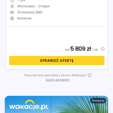
7
dni
Warszawa - Chopin
Śniadania (BB)
Rainbow
5 809
zł
od
/ os.
SPRAWDŹ OFERTĘ
Powyższe treści pochodzą z serwisu Wakacje.pl
Zostań partnerem
Reklama