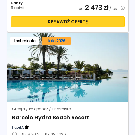
Dobry
2 473
zł
5 opinii
od
/ os.
SPRAWDŹ OFERTĘ
Last minute
Lato 2026
Grecja / Peloponez / Thermisia
Barcelo Hydra Beach Resort
Hotel:
5
31.08.2026 - 07.09.2026