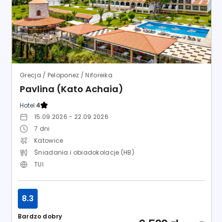
Grecja / Peloponez / Niforeika
Pavlina (Kato Achaia)
Hotel:
4
15.09.2026 - 22.09.2026
7
dni
Katowice
Śniadania i obiadokolacje (HB)
TUI
8.3
Bardzo dobry