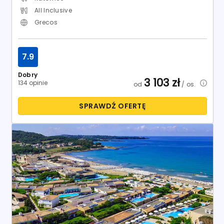
All Inclusive
Grecos
7.9
Dobry
3 103
zł
134 opinie
od
/ os.
SPRAWDŹ OFERTĘ