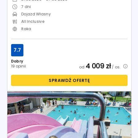
7
dni
Dojazd Własny
All Inclusive
Itaka
7.7
Dobry
4 009
zł
19 opinii
od
/ os.
SPRAWDŹ OFERTĘ