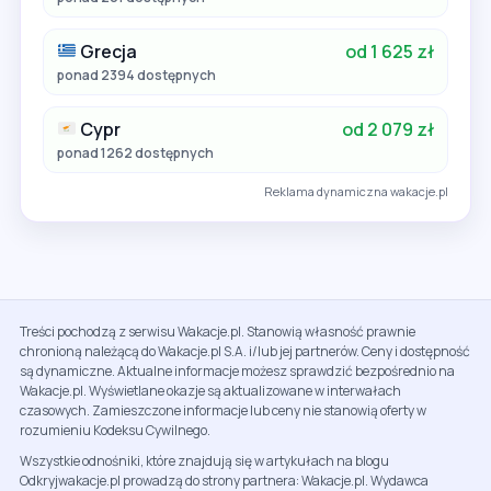
Grecja
od 1 625 zł
ponad 2394 dostępnych
Cypr
od 2 079 zł
ponad 1262 dostępnych
Reklama dynamiczna wakacje.pl
Treści pochodzą z serwisu Wakacje.pl. Stanowią własność prawnie
chronioną należącą do Wakacje.pl S.A. i/lub jej partnerów. Ceny i dostępność
są dynamiczne. Aktualne informacje możesz sprawdzić bezpośrednio na
Wakacje.pl. Wyświetlane okazje są aktualizowane w interwałach
czasowych. Zamieszczone informacje lub ceny nie stanowią oferty w
rozumieniu Kodeksu Cywilnego.
Wszystkie odnośniki, które znajdują się w artykułach na blogu
Odkryjwakacje.pl prowadzą do strony partnera: Wakacje.pl. Wydawca