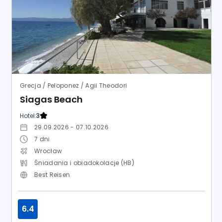
Grecja / Peloponez / Agii Theodori
Siagas Beach
Hotel:
3
29.09.2026 - 07.10.2026
7
dni
Wrocław
Śniadania i obiadokolacje (HB)
Best Reisen
6.4