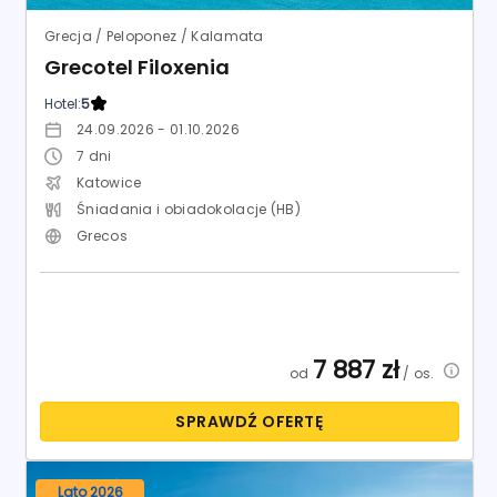
Grecja / Peloponez / Kalamata
Grecotel Filoxenia
Hotel:
5
24.09.2026 - 01.10.2026
7
dni
Katowice
Śniadania i obiadokolacje (HB)
Grecos
7 887
zł
od
/ os.
SPRAWDŹ OFERTĘ
Lato 2026