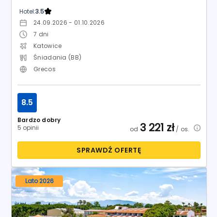
Hotel:
3.5
24.09.2026 - 01.10.2026
7
dni
Katowice
Śniadania (BB)
Grecos
8.5
Bardzo dobry
3 221
zł
5 opinii
od
/ os.
SPRAWDŹ OFERTĘ
Lato 2026