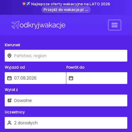
Najlepsze oferty wakacyjne na LATO 2026
Przejdź do wakacje.pl →
Menu
Kierunek
Wyjazd od
Powrót do
Wylot z
Uczestnicy