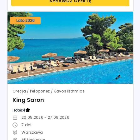
SPRAWDŹ OFERTĘ
Lato 2026
Grecja / Peloponez / Kavos Isthmias
King Saron
Hotel:
4
20.09.2026 - 27.09.2026
7
dni
Warszawa
All Inclusive