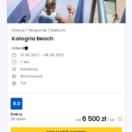
Grecja / Peloponez / Metochi
Kalogria Beach
Hotel:
4
01.06.2027 - 08.06.2027
7
dni
Katowice
All Inclusive
TUI
8.0
Dobry
6 500
zł
28 opinii
od
/ os.