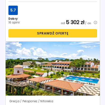
5.7
Dobry
5 302
zł
16 opinii
od
/ os.
SPRAWDŹ OFERTĘ
Grecja / Peloponez / Niforeika