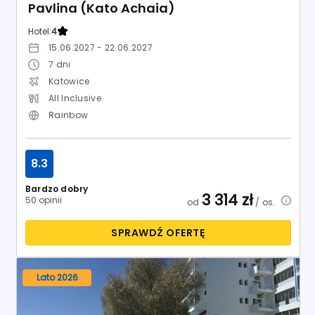
Pavlina (Kato Achaia)
Hotel:
4
15.06.2027 - 22.06.2027
7
dni
Katowice
All Inclusive
Rainbow
8.3
Bardzo dobry
3 314
zł
50 opinii
od
/ os.
SPRAWDŹ OFERTĘ
Lato 2026