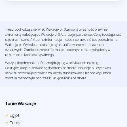
Treści pochodzą z serwisu Wakacje.pl. Stanowią własność prawnie
chronioną należącą do Wakacje.pl S.A. i/lub jej partnerów. Ceny i dostępność
są dynamiczne. Aktualne informacje możesz sprawdzić bezpośrednio na
Wakacje.pl. Wyświetlane okazje są aktualizowane w interwałach
czasowych. Zamieszczone informacje lub ceny nie stanowią oferty w
rozumieniu Kodeksu Cywilnego.
Wszystkie odnośniki, które znajdują się w artykułach na blogu
Odkryjwakacje.pl prowadzą do strony partnera: Wakacje.pl. Wydawca
serwisu otrzymuje prowizje za każdą sfinalizowaną transakcję, która
została rozpoczęta poprzez kliknięcie linku partnera.
Tanie Wakacje
Egipt
Turcja