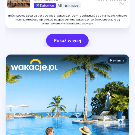
7 dni
All Inclusive
Katowice
Treści pochodzą od partnera serwisu: Wakacje.pl. Ceny i dostępność są dynamiczne. Aktualne
informacje możesz sprawdzić bezpośrednio na Wakacje.pl. Wyświetlane okazje są
aktualizowane w interwałach czasowych.
Pokaż więcej
Reklama