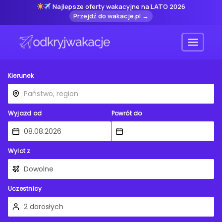
Najlepsze oferty wakacyjne na LATO 2026
Przejdź do wakacje.pl →
Menu
Kierunek
Wyjazd od
Powrót do
Wylot z
Uczestnicy