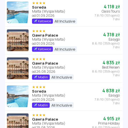
★★★★
4 118 zł
Soreda
Malta (Wyspa Malta)
Oasis Tours
od 01.09.2026
7.8 /10 (101 opinii)
7 dni
All Inclusive
Katowice
★★★★
4 318 zł
Qawra Palace
Malta (Wyspa Malta)
Easygo
od 01.09.2026
8.6 /10 (359 opinii)
7 dni
All Inclusive
Katowice
★★★★
4 835 zł
Qawra Palace
Malta (Wyspa Malta)
Best Reisen
od 26.08.2026
8.6 /10 (359 opinii)
7 dni
All Inclusive
Modlin
★★★★
4 838 zł
Soreda
Malta (Wyspa Malta)
Easygo
od 01.09.2026
7.8 /10 (101 opinii)
7 dni
All Inclusive
Modlin
★★★★
4 915 zł
Qawra Palace
Malta (Wyspa Malta)
Prima Holiday
od 25.08.2026
8.6 /10 (359 opinii)