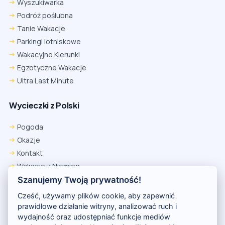
Wyszukiwarka
Podróż poślubna
Tanie Wakacje
Parkingi lotniskowe
Wakacyjne Kierunki
Egzotyczne Wakacje
Ultra Last Minute
Wycieczki z Polski
Chrome
Safari iOS
Safari macOS
Edge
Pogoda
Firefox
Inna
Okazje
Ustawienia → Prywatność i bezpieczeństwo → Pliki cookie innych
Kontakt
firm → ustaw „Zezwalaj”.
Na czas rezerwacji nie blokuj cookies i śledzenia dla tej witryny.
Wakacje z Niemiec
Na czas rezerwacji nie korzystaj z trybu incognito.
Polityka Prywatności
Szanujemy Twoją prywatność!
Wakacje w Egipcie
Cześć, używamy plików cookie, aby zapewnić
Rankingi hoteli
prawidłowe działanie witryny, analizować ruch i
wydajność oraz udostępniać funkcje mediów