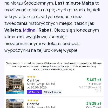
na Morzu Śródziemnym.
Last minute Malta
to
możliwość relaksu na pięknych plażach, kąpieli
w krystalicznie czystych wodach oraz
zwiedzania historycznych miejsc, takich jak
Valletta
,
Mdina
i
Rabat
. Ciesz się słonecznym
klimatem, wyjątkową kuchnią i
niezapomnianymi widokami podczas
wypoczynku na tej urokliwej wyspie.
Treści pochodzą od partnera serwisu: Wakacje.pl. Ceny i dostępność są dynamiczne. Aktualne
informacje możesz sprawdzić bezpośrednio na Wakacje.pl. Wyświetlane okazje są
aktualizowane w interwałach czasowych.
★★★
3 407 zł
Canifor
Malta (Wyspa Malta)
Click&Go
od 26.08.2026
6.8 /10 (174 opinii)
7 dni
All Inclusive
Modlin
★★★★
3 929 zł
Canifor
Malta (Wyspa Malta)
Orka Travel