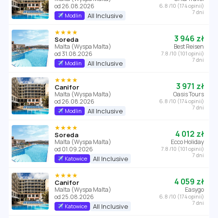
od 26.08.2026
6.8 /10 (174 opinii)
7 dni
All Inclusive
Modlin
★★★★
3 946 zł
Soreda
Malta (Wyspa Malta)
Best Reisen
od 31.08.2026
7.8 /10 (101 opinii)
7 dni
All Inclusive
Modlin
★★★★
3 971 zł
Canifor
Malta (Wyspa Malta)
Oasis Tours
od 26.08.2026
6.8 /10 (174 opinii)
7 dni
All Inclusive
Modlin
★★★★
4 012 zł
Soreda
Malta (Wyspa Malta)
Ecco Holiday
od 01.09.2026
7.8 /10 (101 opinii)
7 dni
All Inclusive
Katowice
★★★★
4 059 zł
Canifor
Malta (Wyspa Malta)
Easygo
od 25.08.2026
6.8 /10 (174 opinii)
7 dni
All Inclusive
Katowice